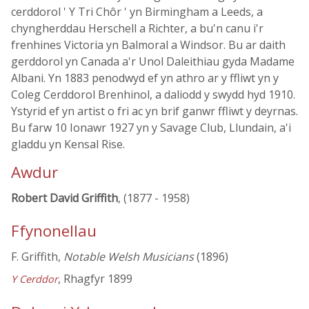
cerddorol ' Y Tri Chôr ' yn Birmingham a Leeds, a
chyngherddau Herschell a Richter, a bu'n canu i'r
frenhines Victoria yn Balmoral a Windsor. Bu ar daith
gerddorol yn Canada a'r Unol Daleithiau gyda Madame
Albani. Yn 1883 penodwyd ef yn athro ar y ffliwt yn y
Coleg Cerddorol Brenhinol, a daliodd y swydd hyd 1910.
Ystyrid ef yn artist o fri ac yn brif ganwr ffliwt y deyrnas.
Bu farw 10 Ionawr 1927 yn y Savage Club, Llundain, a'i
gladdu yn Kensal Rise.
Awdur
Robert David Griffith
, (1877 - 1958)
Ffynonellau
F. Griffith,
Notable Welsh Musicians
(1896)
, Rhagfyr 1899
Y Cerddor