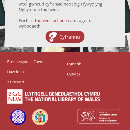
wedi gwneud cyfraniad nodedig i fywyd yng
Nghymru a thu hwnt.
Ewch i'n
tudalen codi arian
am ragor o
wybodaeth.
Cyfrannu
Preifatrwydd a Chwcis
Cymorth
Hawlfraint
Cysylltu
Y Prosiect