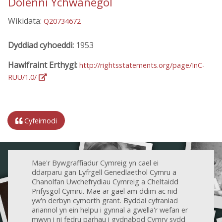
Dolenni Ychwanegol
Wikidata:
Q20734672
Dyddiad cyhoeddi:
1953
Hawlfraint Erthygl:
http://rightsstatements.org/page/InC-
RUU/1.0/
Cyfeirnodi
Mae'r Bywgraffiadur Cymreig yn cael ei
ddarparu gan Lyfrgell Genedlaethol Cymru a
Chanolfan Uwchefrydiau Cymreig a Cheltaidd
Prifysgol Cymru. Mae ar gael am ddim ac nid
yw'n derbyn cymorth grant. Byddai cyfraniad
ariannol yn ein helpu i gynnal a gwella'r wefan er
mwyn i ni fedru parhau i gydnabod Cymry sydd