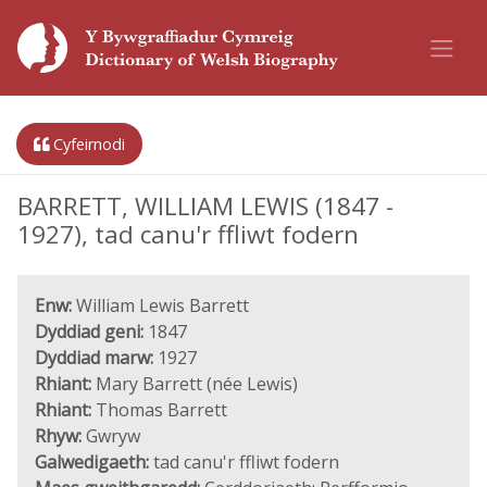
Cyfeirnodi
BARRETT, WILLIAM LEWIS (1847 -
1927), tad canu'r ffliwt fodern
Enw:
William Lewis Barrett
Dyddiad geni:
1847
Dyddiad marw:
1927
Rhiant:
Mary Barrett (née Lewis)
Rhiant:
Thomas Barrett
Rhyw:
Gwryw
Galwedigaeth:
tad canu'r ffliwt fodern