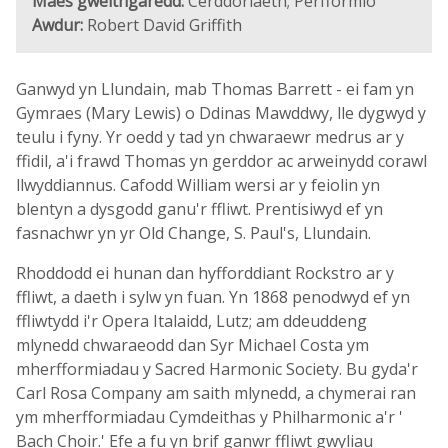
Maes gweithgaredd:
Cerddoriaeth; Perfformio
Awdur:
Robert David Griffith
Ganwyd yn Llundain, mab Thomas Barrett - ei fam yn
Gymraes (Mary Lewis) o Ddinas Mawddwy, lle dygwyd y
teulu i fyny. Yr oedd y tad yn chwaraewr medrus ar y
ffidil, a'i frawd Thomas yn gerddor ac arweinydd corawl
llwyddiannus. Cafodd William wersi ar y feiolin yn
blentyn a dysgodd ganu'r ffliwt. Prentisiwyd ef yn
fasnachwr yn yr Old Change, S. Paul's, Llundain.
Rhoddodd ei hunan dan hyfforddiant Rockstro ar y
ffliwt, a daeth i sylw yn fuan. Yn 1868 penodwyd ef yn
ffliwtydd i'r Opera Italaidd, Lutz; am ddeuddeng
mlynedd chwaraeodd dan Syr Michael Costa ym
mherfformiadau y Sacred Harmonic Society. Bu gyda'r
Carl Rosa Company am saith mlynedd, a chymerai ran
ym mherfformiadau Cymdeithas y Philharmonic a'r '
Bach Choir.' Efe a fu yn brif ganwr ffliwt gwyliau