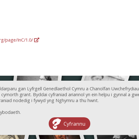
org/page/InC/1.0/
ddarparu gan Lyfrgell Genedlaethol Cymru a Chanolfan Uwchefrydiau
ymorth grant. Byddai cyfraniad ariannol yn ein helpu i gynnal a gwel
aniad nodedig i fywyd yng Nghymru a thu hwnt.
ybodaeth.
Cyfrannu