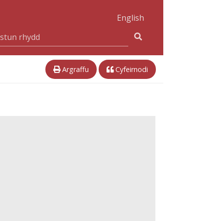
English
Argraffu
Cyfeirnodi