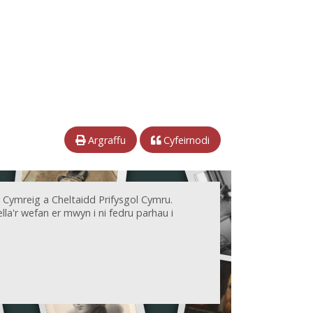
Argraffu
Cyfeirnodi
 Cymreig a Cheltaidd Prifysgol Cymru.
la'r wefan er mwyn i ni fedru parhau i