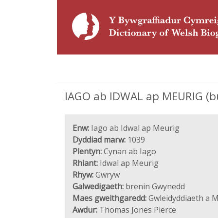
IAGO ab IDWAL ap MEURIG (bu
Enw:
Iago ab Idwal ap Meurig
Dyddiad marw:
1039
Plentyn:
Cynan ab Iago
Rhiant:
Idwal ap Meurig
Rhyw:
Gwryw
Galwedigaeth:
brenin Gwynedd
Maes gweithgaredd:
Gwleidyddiaeth a M
Awdur:
Thomas Jones Pierce