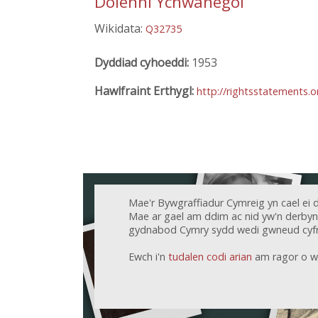
Dolenni Ychwanegol
Wikidata:
Q32735
Dyddiad cyhoeddi:
1953
Hawlfraint Erthygl:
http://rightsstatements.
Mae'r Bywgraffiadur Cymreig yn cael ei 
Mae ar gael am ddim ac nid yw'n derbyn c
gydnabod Cymry sydd wedi gwneud cyfr
Ewch i'n
tudalen codi arian
am ragor o w