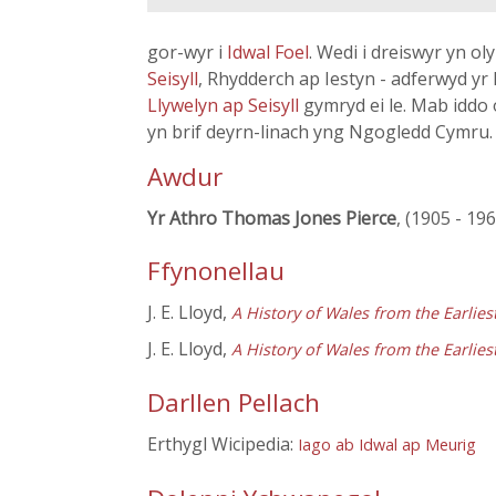
gor-wyr i
Idwal Foel
. Wedi i dreiswyr yn 
Seisyll
, Rhydderch ap Iestyn - adferwyd yr
Llywelyn ap Seisyll
gymryd ei le. Mab iddo
yn brif deyrn-linach yng Ngogledd Cymru.
Awdur
Yr Athro Thomas Jones Pierce
, (1905 - 19
Ffynonellau
J. E. Lloyd,
A History of Wales from the Earlie
J. E. Lloyd,
A History of Wales from the Earlie
Darllen Pellach
Erthygl Wicipedia:
Iago ab Idwal ap Meurig