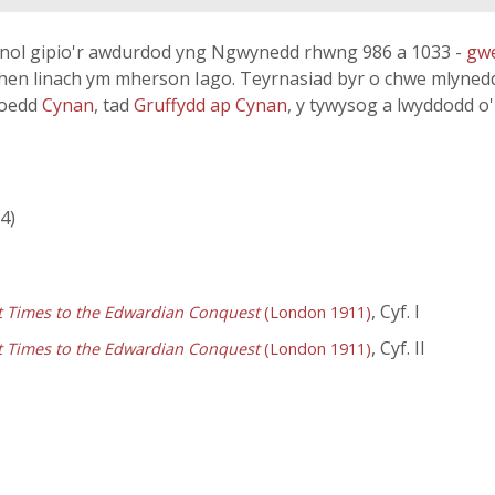
olynol gipio'r awdurdod yng Ngwynedd rhwng 986 a 1033 -
gwe
 hen linach ym mherson Iago. Teyrnasiad byr o chwe mlynedd 
 oedd
Cynan
, tad
Gruffydd ap Cynan
, y tywysog a lwyddodd o'r
64)
, Cyf. I
st Times to the Edwardian Conquest
(London 1911)
, Cyf. II
st Times to the Edwardian Conquest
(London 1911)