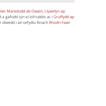
ler Maredudd ab Owain
,
Llywelyn ap
a gafodd cyn ei lofruddio ac i
Gruffydd ap
 diwedd i ail-sefydlu llinach
Rhodri Fawr