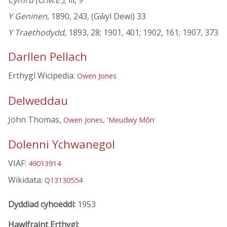
Cymru (O.M.E.)
, iii, 9
Y Geninen
, 1890, 243, (Gŵyl Dewi) 33
Y Traethodydd
, 1893, 28; 1901, 401; 1902, 161; 1907, 373
Darllen Pellach
Erthygl Wicipedia:
Owen Jones
Delweddau
John Thomas,
Owen Jones, 'Meudwy Môn'
Dolenni Ychwanegol
VIAF:
49013914
Wikidata:
Q13130554
Dyddiad cyhoeddi:
1953
Hawlfraint Erthygl: