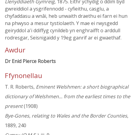
Llenyddiaeth Gymreig
, 1875. Eithr ychydig o ddim byd
gwreiddiol a ysgrifennodd - cyfieithu, casglu, a
chyfaddasu a wnâi, heb unwaith draethu ei farn ei hun
na phwyso a mesur tystiolaeth. Y mae ei rwysgedd
geiryddol a'i ddiffyg cynildeb yn enghraifft o arddull
rodresgar, Seisnigaidd y 19eg ganrif ar ei gwaethaf.
Awdur
Dr Enid Pierce Roberts
Ffynonellau
T. R. Roberts,
Eminent Welshmen: a short biographical
dictionary of Welshmen... from the earliest times to the
present
(1908)
Bye-Gones, relating to Wales and the Border Counties
,
1889, 240