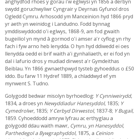
anghydfod rhoes y gorau i'w eglwysi yn 1856 a derbyn
swydd goruchwyliwr Cyngrair y Deyrnas Gyfunol dros
Ogledd Cymru. Arhosodd ym Manceinion hyd 1866 pryd
yr aeth yn weinidog i Landudno. Fodd bynnag
ymddiswyddodd o'i eglwys, 1868-9, am fod gwaith
bugeiliol yn mynd â gormod o'i amser a'r cyflog yn rhy
fach i fyw arno heb lenydda. O hyn hyd ddiwedd ei oes
llenydda oedd ei brif waith a'i gynhaliaeth, er ei fod yn
dal i lafurio dros y mudiad dirwest a'r Gymdeithas
Beiblau. Yn 1866 gwnaethpwyd tysteb gyhoeddus o £50
iddo. Bu farw 11 Hydref 1889, a chladdwyd ef ym
mynwent S. Tudno.
Golygodd bedwar misolyn byrhoedlog:
Y Cynniweirydd
,
1834, a droes yn
Newyddiadur Hanesyddol
, 1835;
Y
Cymedrolwr
, 1835;
Y Cerbyd Dirwestol
, 1837-8;
Y Bugail
,
1859. Cyhoeddodd amryw lyfrau ac erthyglau a
golygodd ddau waith mawr,
Cymru, yn Hanesyddol,
Parthedegol a Bywgraphyddol
, 1875, a
Ceinion