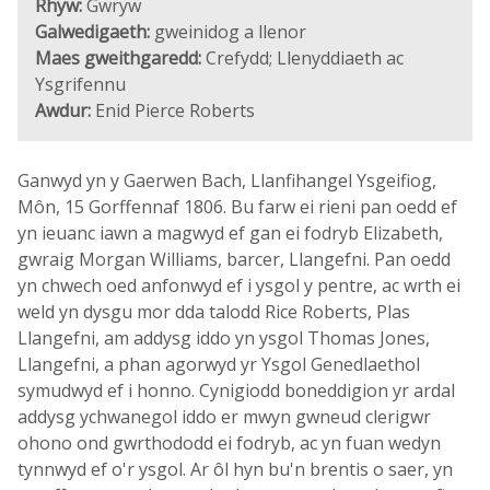
Rhyw:
Gwryw
Galwedigaeth:
gweinidog a llenor
Maes gweithgaredd:
Crefydd; Llenyddiaeth ac
Ysgrifennu
Awdur:
Enid Pierce Roberts
Ganwyd yn y Gaerwen Bach, Llanfihangel Ysgeifiog,
Môn, 15 Gorffennaf 1806. Bu farw ei rieni pan oedd ef
yn ieuanc iawn a magwyd ef gan ei fodryb Elizabeth,
gwraig Morgan Williams, barcer, Llangefni. Pan oedd
yn chwech oed anfonwyd ef i ysgol y pentre, ac wrth ei
weld yn dysgu mor dda talodd Rice Roberts, Plas
Llangefni, am addysg iddo yn ysgol Thomas Jones,
Llangefni, a phan agorwyd yr Ysgol Genedlaethol
symudwyd ef i honno. Cynigiodd boneddigion yr ardal
addysg ychwanegol iddo er mwyn gwneud clerigwr
ohono ond gwrthododd ei fodryb, ac yn fuan wedyn
tynnwyd ef o'r ysgol. Ar ôl hyn bu'n brentis o saer, yn