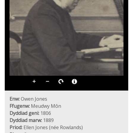
Enw:
Owen Jones
Ffugenw:
Meudwy Môn
Dyddiad geni:
1806
Dyddiad marw:
1889
Priod:
Ellen Jones (née Rowlands)