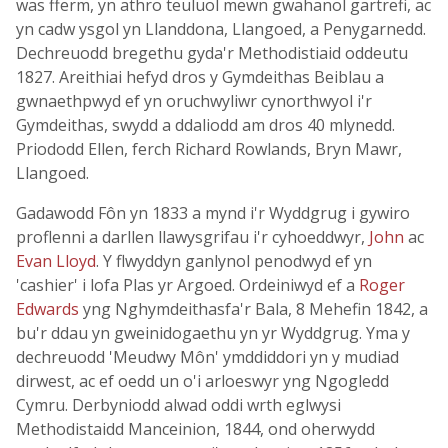
was fferm, yn athro teuluol mewn gwahanol gartrefi, ac
yn cadw ysgol yn Llanddona, Llangoed, a Penygarnedd.
Dechreuodd bregethu gyda'r Methodistiaid oddeutu
1827. Areithiai hefyd dros y Gymdeithas Beiblau a
gwnaethpwyd ef yn oruchwyliwr cynorthwyol i'r
Gymdeithas, swydd a ddaliodd am dros 40 mlynedd.
Priododd Ellen, ferch Richard Rowlands, Bryn Mawr,
Llangoed.
Gadawodd Fôn yn 1833 a mynd i'r Wyddgrug i gywiro
proflenni a darllen llawysgrifau i'r cyhoeddwyr,
John
ac
Evan Lloyd
. Y flwyddyn ganlynol penodwyd ef yn
'cashier' i lofa Plas yr Argoed. Ordeiniwyd ef a
Roger
Edwards
yng Nghymdeithasfa'r Bala, 8 Mehefin 1842, a
bu'r ddau yn gweinidogaethu yn yr Wyddgrug. Yma y
dechreuodd 'Meudwy Môn' ymddiddori yn y mudiad
dirwest, ac ef oedd un o'i arloeswyr yng Ngogledd
Cymru. Derbyniodd alwad oddi wrth eglwysi
Methodistaidd Manceinion, 1844, ond oherwydd