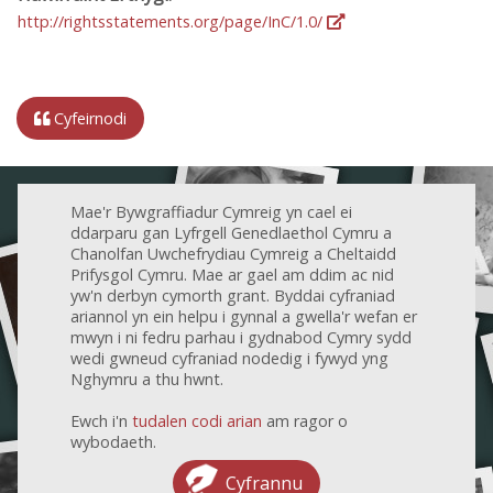
http://rightsstatements.org/page/InC/1.0/
Cyfeirnodi
Mae'r Bywgraffiadur Cymreig yn cael ei
ddarparu gan Lyfrgell Genedlaethol Cymru a
Chanolfan Uwchefrydiau Cymreig a Cheltaidd
Prifysgol Cymru. Mae ar gael am ddim ac nid
yw'n derbyn cymorth grant. Byddai cyfraniad
ariannol yn ein helpu i gynnal a gwella'r wefan er
mwyn i ni fedru parhau i gydnabod Cymry sydd
wedi gwneud cyfraniad nodedig i fywyd yng
Nghymru a thu hwnt.
Ewch i'n
tudalen codi arian
am ragor o
wybodaeth.
Cyfrannu