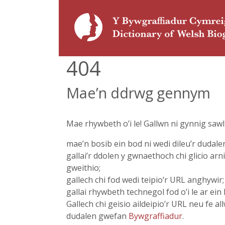
404
Mae’n ddrwg gennym
Mae rhywbeth o’i le! Gallwn ni gynnig saw
mae’n bosib ein bod ni wedi dileu’r dudale
gallai’r ddolen y gwnaethoch chi glicio arn
gweithio;
gallech chi fod wedi teipio’r URL anghywir;
gallai rhywbeth technegol fod o’i le ar ein 
Gallech chi geisio aildeipio’r URL neu fe allw
dudalen gwefan
Bywgraffiadur
.