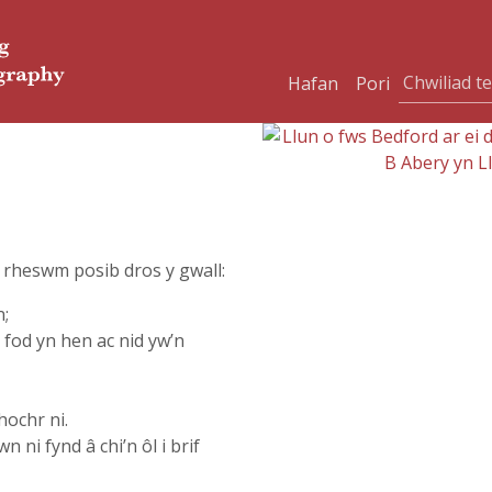
Hafan
Pori
l rheswm posib dros y gwall:
n;
i fod yn hen ac nid yw’n
hochr ni.
n ni fynd â chi’n ôl i brif