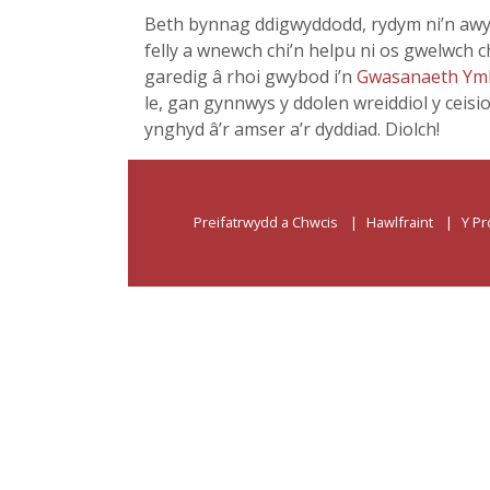
Beth bynnag ddigwyddodd, rydym ni’n awy
felly a wnewch chi’n helpu ni os gwelwch c
garedig â rhoi gwybod i’n
Gwasanaeth Ym
le, gan gynnwys y ddolen wreiddiol y ceisi
ynghyd â’r amser a’r dyddiad. Diolch!
Preifatrwydd a Chwcis
Hawlfraint
Y Pr