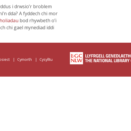
ddus i drwsio’r broblem
hi’n dda? A fyddech chi mor
holiadau
bod rhywbeth o’i
och chi gael mynediad iddi
osiect
Cymorth
Cysylltu