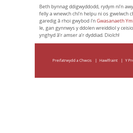
Beth bynnag ddigwyddodd, rydym ni’n awy
felly a wnewch chi’n helpu ni os gwelwch c
garedig â rhoi gwybod i’n
Gwasanaeth Ym
le, gan gynnwys y ddolen wreiddiol y ceisi
ynghyd â’r amser a’r dyddiad. Diolch!
Preifatrwydd a Chwcis
Hawlfraint
Y Pr