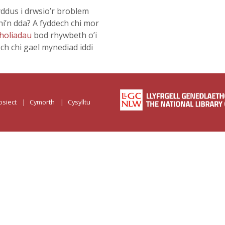
ddus i drwsio’r broblem
hi’n dda? A fyddech chi mor
holiadau
bod rhywbeth o’i
och chi gael mynediad iddi
osiect
Cymorth
Cysylltu