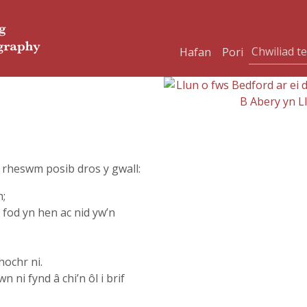
Hafan
Pori
l rheswm posib dros y gwall:
n;
i fod yn hen ac nid yw’n
hochr ni.
n ni fynd â chi’n ôl i brif