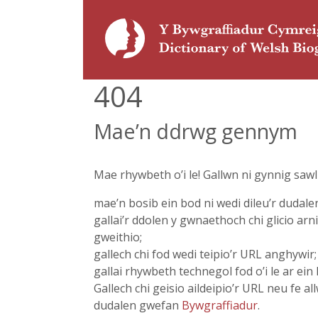
404
Mae’n ddrwg gennym
Mae rhywbeth o’i le! Gallwn ni gynnig saw
mae’n bosib ein bod ni wedi dileu’r dudale
gallai’r ddolen y gwnaethoch chi glicio arn
gweithio;
gallech chi fod wedi teipio’r URL anghywir;
gallai rhywbeth technegol fod o’i le ar ein 
Gallech chi geisio aildeipio’r URL neu fe allw
dudalen gwefan
Bywgraffiadur
.