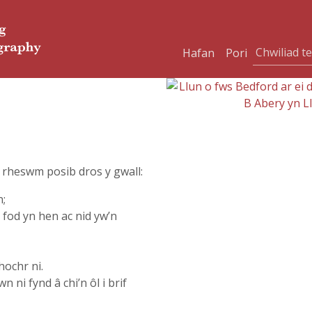
Hafan
Pori
l rheswm posib dros y gwall:
n;
i fod yn hen ac nid yw’n
hochr ni.
n ni fynd â chi’n ôl i brif