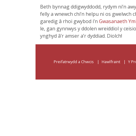
Beth bynnag ddigwyddodd, rydym ni’n awy
felly a wnewch chi’n helpu ni os gwelwch c
garedig â rhoi gwybod i’n
Gwasanaeth Ym
le, gan gynnwys y ddolen wreiddiol y ceisi
ynghyd â’r amser a’r dyddiad. Diolch!
Preifatrwydd a Chwcis
Hawlfraint
Y Pr