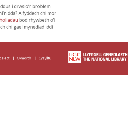
ddus i drwsio’r broblem
hi’n dda? A fyddech chi mor
holiadau
bod rhywbeth o’i
och chi gael mynediad iddi
osiect
Cymorth
Cysylltu