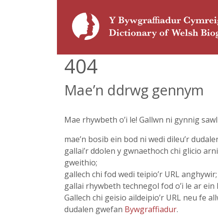
404
Mae’n ddrwg gennym
Mae rhywbeth o’i le! Gallwn ni gynnig saw
mae’n bosib ein bod ni wedi dileu’r dudale
gallai’r ddolen y gwnaethoch chi glicio arn
gweithio;
gallech chi fod wedi teipio’r URL anghywir;
gallai rhywbeth technegol fod o’i le ar ein 
Gallech chi geisio aildeipio’r URL neu fe allw
dudalen gwefan
Bywgraffiadur
.