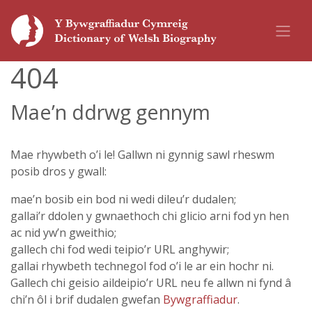
404
Mae’n ddrwg gennym
Mae rhywbeth o’i le! Gallwn ni gynnig sawl rheswm
posib dros y gwall:
mae’n bosib ein bod ni wedi dileu’r dudalen;
gallai’r ddolen y gwnaethoch chi glicio arni fod yn hen
ac nid yw’n gweithio;
gallech chi fod wedi teipio’r URL anghywir;
gallai rhywbeth technegol fod o’i le ar ein hochr ni.
Gallech chi geisio aildeipio’r URL neu fe allwn ni fynd â
chi’n ôl i brif dudalen gwefan
Bywgraffiadur
.