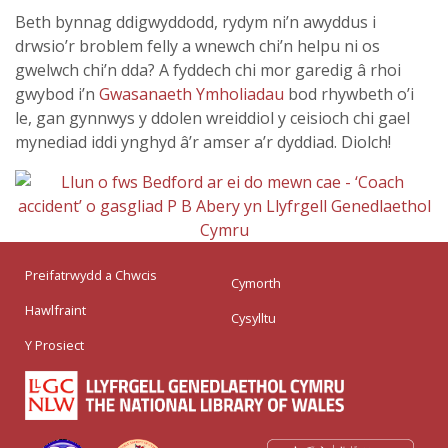
Beth bynnag ddigwyddodd, rydym ni’n awyddus i
drwsio’r broblem felly a wnewch chi’n helpu ni os
gwelwch chi’n dda? A fyddech chi mor garedig â rhoi
gwybod i’n
Gwasanaeth Ymholiadau
bod rhywbeth o’i
le, gan gynnwys y ddolen wreiddiol y ceisioch chi gael
mynediad iddi ynghyd â’r amser a’r dyddiad. Diolch!
Preifatrwydd a Chwcis
Cymorth
Hawlfraint
Cysylltu
Y Prosiect