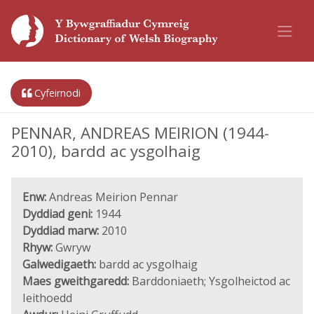
Cyfeirnodi
PENNAR, ANDREAS MEIRION (1944-
2010), bardd ac ysgolhaig
Enw:
Andreas Meirion Pennar
Dyddiad geni:
1944
Dyddiad marw:
2010
Rhyw:
Gwryw
Galwedigaeth:
bardd ac ysgolhaig
Maes gweithgaredd:
Barddoniaeth; Ysgolheictod ac
Ieithoedd