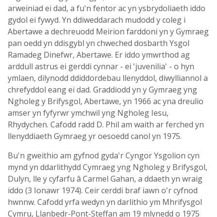
arweiniad ei dad, a fu'n fentor ac yn ysbrydoliaeth iddo
gydol ei fywyd. Yn ddiweddarach mudodd y coleg i
Abertawe a dechreuodd Meirion farddoni yn y Gymraeg
pan oedd yn ddisgybl yn chweched dosbarth Ysgol
Ramadeg Dinefwr, Abertawe. Er iddo ymwrthod ag
arddull astrus ei gerddi cynnar - ei 'juvenilia' - o hyn
ymlaen, dilynodd ddiddordebau llenyddol, diwylliannol a
chrefyddol eang ei dad. Graddiodd yn y Gymraeg yng
Ngholeg y Brifysgol, Abertawe, yn 1966 ac yna dreulio
amser yn fyfyrwr ymchwil yng Ngholeg Iesu,
Rhydychen. Cafodd radd D. Phil am waith ar ferched yn
llenyddiaeth Gymraeg yr oesoedd canol yn 1975.
Bu'n gweithio am gyfnod gyda'r Cyngor Ysgolion cyn
mynd yn ddarlithydd Cymraeg yng Ngholeg y Brifysgol,
Dulyn, lle y cyfarfu â Carmel Gahan, a ddaeth yn wraig
iddo (3 Ionawr 1974). Ceir cerddi braf iawn o'r cyfnod
hwnnw. Cafodd yrfa wedyn yn darlithio ym Mhrifysgol
Cymru, Llanbedr-Pont-Steffan am 19 mlynedd o 1975