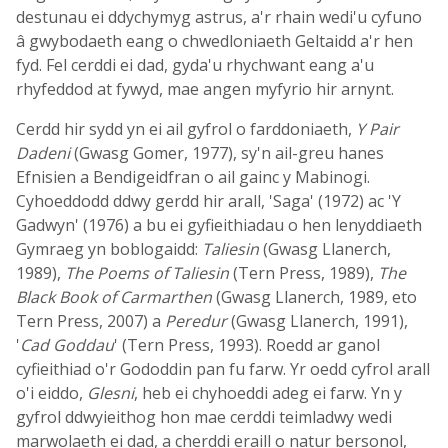
destunau ei ddychymyg astrus, a'r rhain wedi'u cyfuno
â gwybodaeth eang o chwedloniaeth Geltaidd a'r hen
fyd. Fel cerddi ei dad, gyda'u rhychwant eang a'u
rhyfeddod at fywyd, mae angen myfyrio hir arnynt.
Cerdd hir sydd yn ei ail gyfrol o farddoniaeth,
Y Pair
Dadeni
(Gwasg Gomer, 1977), sy'n ail-greu hanes
Efnisien a Bendigeidfran o ail gainc y Mabinogi.
Cyhoeddodd ddwy gerdd hir arall, 'Saga' (1972) ac 'Y
Gadwyn' (1976) a bu ei gyfieithiadau o hen lenyddiaeth
Gymraeg yn boblogaidd:
Taliesin
(Gwasg Llanerch,
1989),
The Poems of Taliesin
(Tern Press, 1989),
The
Black Book of Carmarthen
(Gwasg Llanerch, 1989, eto
Tern Press, 2007) a
Peredur
(Gwasg Llanerch, 1991),
'
Cad Goddau
' (Tern Press, 1993). Roedd ar ganol
cyfieithiad o'r Gododdin pan fu farw. Yr oedd cyfrol arall
o'i eiddo,
Glesni
, heb ei chyhoeddi adeg ei farw. Yn y
gyfrol ddwyieithog hon mae cerddi teimladwy wedi
marwolaeth ei dad, a cherddi eraill o natur bersonol,