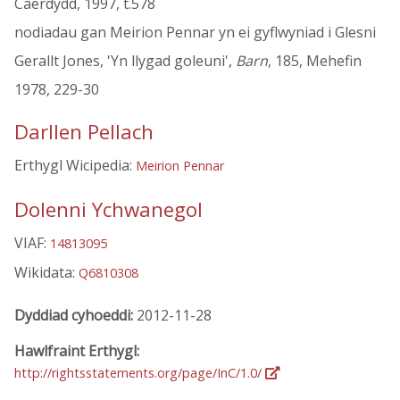
Caerdydd, 1997, t.578
nodiadau gan Meirion Pennar yn ei gyflwyniad i Glesni
Gerallt Jones, 'Yn llygad goleuni',
Barn
, 185, Mehefin
1978, 229-30
Darllen Pellach
Erthygl Wicipedia:
Meirion Pennar
Dolenni Ychwanegol
VIAF:
14813095
Wikidata:
Q6810308
Dyddiad cyhoeddi:
2012-11-28
Hawlfraint Erthygl:
http://rightsstatements.org/page/InC/1.0/