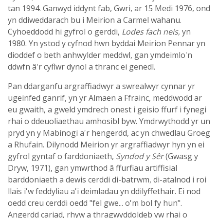
tan 1994. Ganwyd iddynt fab, Gwri, ar 15 Medi 1976, ond
yn ddiweddarach bu i Meirion a Carmel wahanu.
Cyhoeddodd hi gyfrol o gerddi,
Lodes fach neis
, yn
1980. Yn ystod y cyfnod hwn byddai Meirion Pennar yn
dioddef o beth anhwylder meddwl, gan ymdeimlo'n
ddwfn â'r cyflwr dynol a thranc ei genedl.
Pan ddarganfu argraffiadwyr a swrealwyr cynnar yr
ugeinfed ganrif, yn yr Almaen a Ffrainc, meddwodd ar
eu gwaith, a gweld ymdrech onest i geisio ffurf i fynegi
rhai o ddeuoliaethau amhosibl byw. Ymdrwythodd yr un
pryd yn y Mabinogi a'r hengerdd, ac yn chwedlau Groeg
a Rhufain. Dilynodd Meirion yr argraffiadwyr hyn yn ei
gyfrol gyntaf o farddoniaeth,
Syndod y Sêr
(Gwasg y
Dryw, 1971), gan ymwrthod â ffurfiau artiffisial
barddoniaeth a dewis cerddi di-batrwm, di-atalnod i roi
llais i'w feddyliau a'i deimladau yn ddilyffethair. Ei nod
oedd creu cerddi oedd "fel gwe... o'm bol fy hun".
Angerdd cariad, rhyw a thragwyddoldeb yw rhai o