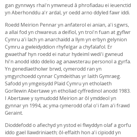
gan gynnwys rhai'n ymwneud â phrofiadau ei ieuenctid
yn Aberhonddu a'r ardal, yr oedd arno ddyled fawr iddi.
Roedd Meirion Pennar yn anfaterol ei anian, a'i sgwrs,
a allai fod yn chwareus a deifiol, yn troi'n fuan at gyflwr
Cymru a'i lach yn anarchaidd a llym yn erbyn gelynion
Cymru a gwleidyddion rhyfelgar a chyfalafol. Er
gwaethaf hyn roedd ei natur hydeiml wedi'i gwneud
hi'n anodd iddo ddelio ag anawsterau personol a gyrfa.
Yn genedlaetholwr brwd, cymerodd ran yn
ymgyrchoedd cynnar Cymdeithas yr Iaith Gymraeg.
Safodd yn ymgeisydd Plaid Cymru yn etholaeth
Gorllewin Abertawe yn etholiad cyffredinol anodd 1983.
I Abertawe y symudodd Meirion ar ôl ymddeol yn
gynnar yn 1994, ac yma cymerodd ofal o'i fam a'i frawd
Geraint.
Dioddefodd o afiechyd yn ystod ei flwyddyn olaf a gorfu
iddo gael llawdriniaeth; ôl-effaith hon a'i cipiodd yn