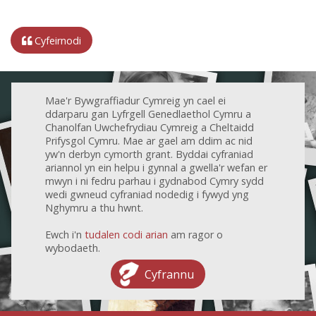
Cyfeirnodi
Mae'r Bywgraffiadur Cymreig yn cael ei
ddarparu gan Lyfrgell Genedlaethol Cymru a
Chanolfan Uwchefrydiau Cymreig a Cheltaidd
Prifysgol Cymru. Mae ar gael am ddim ac nid
yw'n derbyn cymorth grant. Byddai cyfraniad
ariannol yn ein helpu i gynnal a gwella'r wefan er
mwyn i ni fedru parhau i gydnabod Cymry sydd
wedi gwneud cyfraniad nodedig i fywyd yng
Nghymru a thu hwnt.
Ewch i'n
tudalen codi arian
am ragor o
wybodaeth.
Cyfrannu