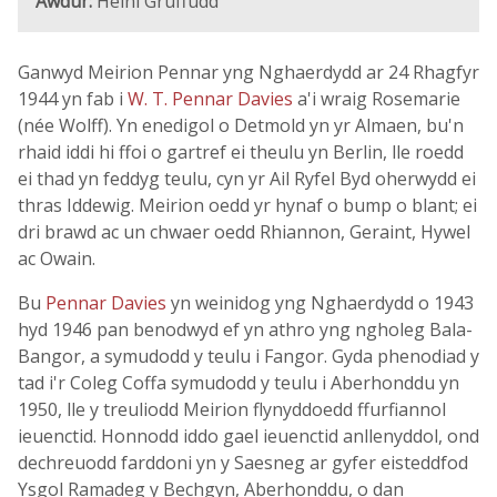
Awdur:
Heini Gruffudd
Ganwyd Meirion Pennar yng Nghaerdydd ar 24 Rhagfyr
1944 yn fab i
W. T. Pennar Davies
a'i wraig Rosemarie
(née Wolff). Yn enedigol o Detmold yn yr Almaen, bu'n
rhaid iddi hi ffoi o gartref ei theulu yn Berlin, lle roedd
ei thad yn feddyg teulu, cyn yr Ail Ryfel Byd oherwydd ei
thras Iddewig. Meirion oedd yr hynaf o bump o blant; ei
dri brawd ac un chwaer oedd Rhiannon, Geraint, Hywel
ac Owain.
Bu
Pennar Davies
yn weinidog yng Nghaerdydd o 1943
hyd 1946 pan benodwyd ef yn athro yng ngholeg Bala-
Bangor, a symudodd y teulu i Fangor. Gyda phenodiad y
tad i'r Coleg Coffa symudodd y teulu i Aberhonddu yn
1950, lle y treuliodd Meirion flynyddoedd ffurfiannol
ieuenctid. Honnodd iddo gael ieuenctid anllenyddol, ond
dechreuodd farddoni yn y Saesneg ar gyfer eisteddfod
Ysgol Ramadeg y Bechgyn, Aberhonddu, o dan