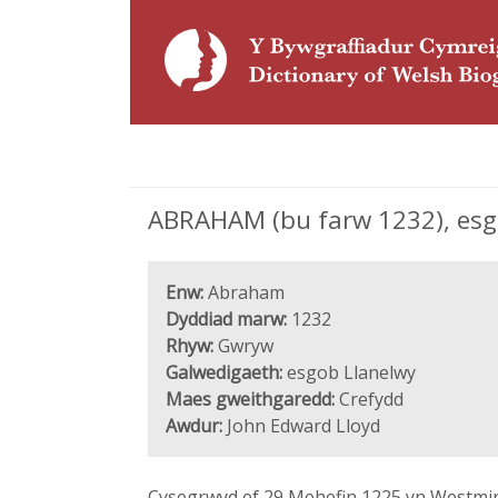
ABRAHAM (bu farw 1232), esg
Enw:
Abraham
Dyddiad marw:
1232
Rhyw:
Gwryw
Galwedigaeth:
esgob Llanelwy
Maes gweithgaredd:
Crefydd
Awdur:
John Edward Lloyd
Cysegrwyd ef 29 Mehefin 1225 yn Westmins