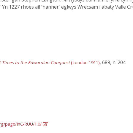
 Yn 1227 rhoes ail 'hanner' eglwys Wrecsam i abaty Valle Cru
, 689, n. 204
st Times to the Edwardian Conquest
(London 1911)
org/page/InC-RUU/1.0/