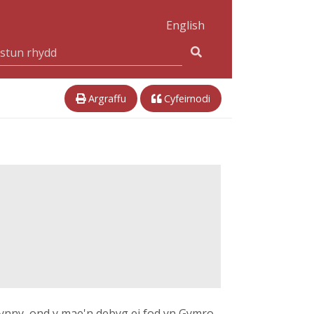
English
Argraffu
Cyfeirnodi
ynny, ond y mae'n debyg ei fod yn Gymro.