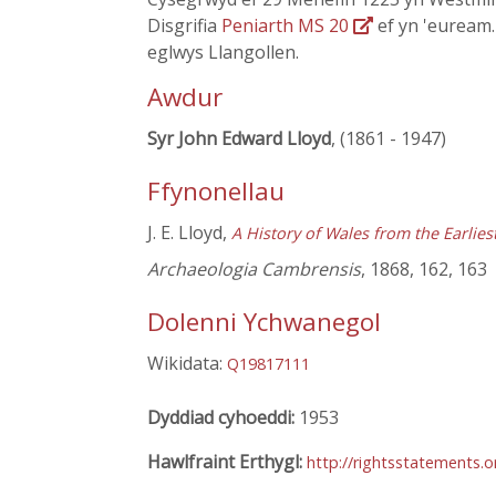
Disgrifia
Peniarth MS 20
ef yn 'euream.'
eglwys Llangollen.
Awdur
Syr John Edward Lloyd
, (1861 - 1947)
Ffynonellau
J. E. Lloyd,
A History of Wales from the Earlie
Archaeologia Cambrensis
, 1868, 162, 163
Dolenni Ychwanegol
Wikidata:
Q19817111
Dyddiad cyhoeddi:
1953
Hawlfraint Erthygl:
http://rightsstatements.