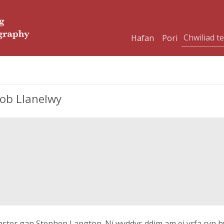
Hafan
Pori
ob Llanelwy
ter gan Stephen Langton. Ni wyddys ddim am ei yrfa cyn h