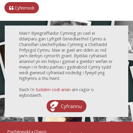
Cyfeirnodi
Mae'r Bywgraffiadur Cymreig yn cael ei
ddarparu gan Lyfrgell Genedlaethol Cymru a
Chanolfan Uwchefrydiau Cymreig a Cheltaidd
Prifysgol Cymru. Mae ar gael am ddim ac nid
yw'n derbyn cymorth grant. Byddai cyfraniad
ariannol yn ein helpu i gynnal a gwella'r wefan er
mwyn i ni fedru parhau i gydnabod Cymry sydd
wedi gwneud cyfraniad nodedig i fywyd yng
Nghymru a thu hwnt.
Ewch i'n
tudalen codi arian
am ragor o
wybodaeth.
Cyfrannu
Preifatrwydd a Chwcis