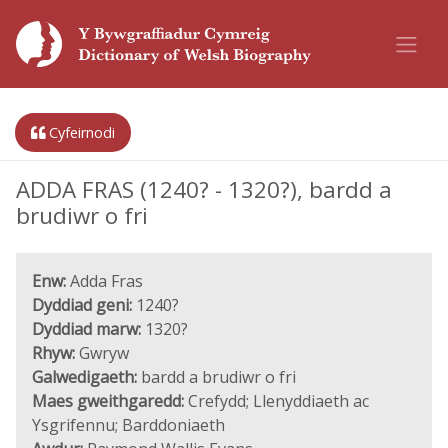
Cyfeirnodi
ADDA FRAS (1240? - 1320?), bardd a
brudiwr o fri
Enw:
Adda Fras
Dyddiad geni:
1240?
Dyddiad marw:
1320?
Rhyw:
Gwryw
Galwedigaeth:
bardd a brudiwr o fri
Maes gweithgaredd:
Crefydd; Llenyddiaeth ac
Ysgrifennu; Barddoniaeth