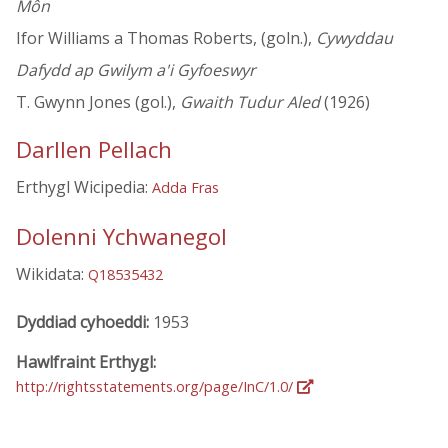
Môn
Ifor Williams a Thomas Roberts, (goln.),
Cywyddau
Dafydd ap Gwilym a'i Gyfoeswyr
T. Gwynn Jones (gol.),
Gwaith Tudur Aled
(1926)
Darllen Pellach
Erthygl Wicipedia:
Adda Fras
Dolenni Ychwanegol
Wikidata:
Q18535432
Dyddiad cyhoeddi:
1953
Hawlfraint Erthygl:
http://rightsstatements.org/page/InC/1.0/