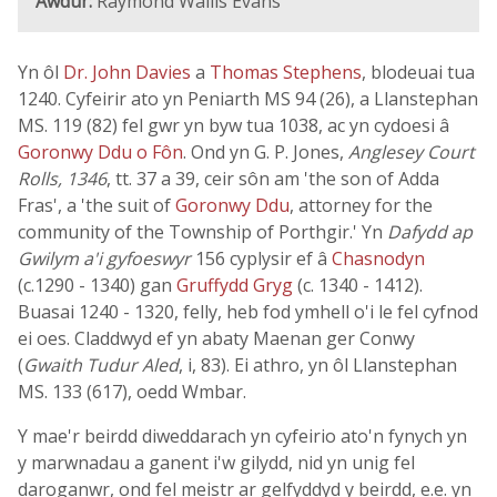
Awdur:
Raymond Wallis Evans
Yn ôl
Dr. John Davies
a
Thomas Stephens
, blodeuai tua
1240. Cyfeirir ato yn Peniarth MS 94 (26), a Llanstephan
MS. 119 (82) fel gwr yn byw tua 1038, ac yn cydoesi â
Goronwy Ddu o Fôn
. Ond yn G. P. Jones,
Anglesey Court
Rolls, 1346
, tt. 37 a 39, ceir sôn am 'the son of Adda
Fras', a 'the suit of
Goronwy Ddu
, attorney for the
community of the Township of Porthgir.' Yn
Dafydd ap
Gwilym a'i gyfoeswyr
156 cyplysir ef â
Chasnodyn
(c.1290 - 1340) gan
Gruffydd Gryg
(c. 1340 - 1412).
Buasai 1240 - 1320, felly, heb fod ymhell o'i le fel cyfnod
ei oes. Claddwyd ef yn abaty Maenan ger Conwy
(
Gwaith Tudur Aled
, i, 83). Ei athro, yn ôl Llanstephan
MS. 133 (617), oedd Wmbar.
Y mae'r beirdd diweddarach yn cyfeirio ato'n fynych yn
y marwnadau a ganent i'w gilydd, nid yn unig fel
daroganwr, ond fel meistr ar gelfyddyd y beirdd, e.e. yn