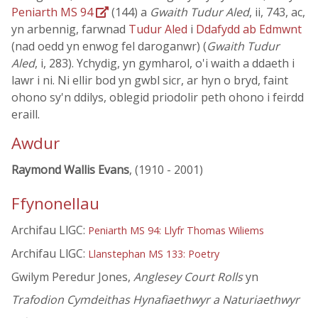
Peniarth MS 94
(144) a
Gwaith Tudur Aled
, ii, 743, ac,
yn arbennig, farwnad
Tudur Aled
i
Ddafydd ab Edmwnt
(nad oedd yn enwog fel daroganwr) (
Gwaith Tudur
Aled
, i, 283). Ychydig, yn gymharol, o'i waith a ddaeth i
lawr i ni. Ni ellir bod yn gwbl sicr, ar hyn o bryd, faint
ohono sy'n ddilys, oblegid priodolir peth ohono i feirdd
eraill.
Awdur
Raymond Wallis Evans
, (1910 - 2001)
Ffynonellau
Archifau LlGC:
Peniarth MS 94: Llyfr Thomas Wiliems
Archifau LlGC:
Llanstephan MS 133: Poetry
Gwilym Peredur Jones,
Anglesey Court Rolls
yn
Trafodion Cymdeithas Hynafiaethwyr a Naturiaethwyr