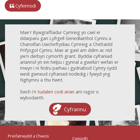
Cyfeirnodi
Mae'r Bywgraffiadur Cymreig yn cael ei
ddarparu gan Lyfrgell Genedlaethol Cymru a
Chanolfan Uwchefrydiau Cymreig a Cheltaidd
Prifysgol Cymru. Mae ar gael am ddim ac nid
yw'n derbyn cymorth grant. Byddai cyfraniad
ariannol yn ein helpu i gynnal a gwella'r wefan er
mwyn i ni fedru parhau i gydnabod Cymry sydd
wedi gwneud cyfraniad nodedig i fywyd yng
Nghymru a thu hwnt.
Ewch i'n
tudalen codi arian
am ragor o
wybodaeth.
Cyfrannu
Preifatrwydd a Chwcis
Cymorth