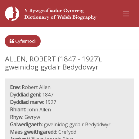
Cyfeirnodi
ALLEN, ROBERT (1847 - 1927),
gweinidog gyda'r Bedyddwyr
Enw:
Robert Allen
Dyddiad geni:
1847
Dyddiad marw:
1927
Rhiant:
John Allen
Rhyw:
Gwryw
Galwedigaeth:
gweinidog gyda'r Bedyddwyr
Maes gweithgaredd:
Crefydd