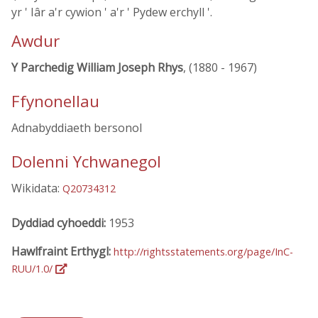
yr ' Iâr a'r cywion ' a'r ' Pydew erchyll '.
Awdur
Y Parchedig William Joseph Rhys
, (1880 - 1967)
Ffynonellau
Adnabyddiaeth bersonol
Dolenni Ychwanegol
Wikidata:
Q20734312
Dyddiad cyhoeddi:
1953
Hawlfraint Erthygl:
http://rightsstatements.org/page/InC-
RUU/1.0/