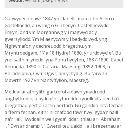
Awdur:
William Joseph Rhys
Ganwyd 5 Ionawr 1847 yn Llanelli, mab John Allen o
Gastellnedd, a'i wraig o Gilrhedyn, Castellnewydd
Emlyn, ond ym Morgannwg y'i magwyd ac y
gwersyllodd. Ym Mlaenycwm y'i bedyddiwyd, yng
Nghwmafon y dechreuodd bregethu, ym
Mryntroedgam, 17 a 18 Hydref 1880, yr urddwyd ef. Bu
yno saith mlynedd, yna Pontrhydyfen, 1887-1890, Capel
Rhondda, 1890-2, Calfaria, Maesteg, 1892-1908, a
Philadelphia, Cwm Ogwr, am ychydig. Bu farw 13
Mawrth 1927 yn Nantyffyllon, Maesteg.
Meddai ar athrylith gartrefol a dawn ymadrodd
anghyffredin, a byddai'n cyfareddu cynulleidfaoedd â'i
bregethau pert a'i actio pertach. Bu ganddo lofa fechan
a fferm fechan, eithr ni chafodd fawr hwyl gyda'r naill
na'r llall; llwyddai'n well gyda'i ddarlithiau ar ' Abraham
', ' Dyn ar dramp ', ' Gwersi teuluaidd ', a'i bregethau ar