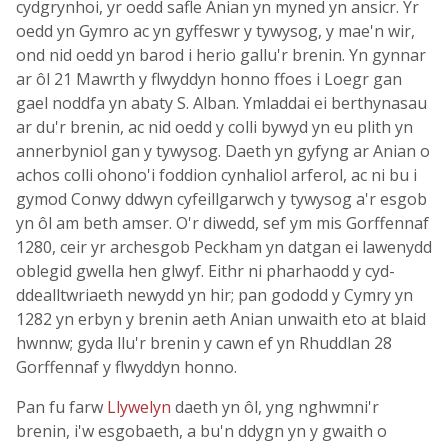
cydgrynhoi, yr oedd safle Anian yn myned yn ansicr. Yr
oedd yn Gymro ac yn gyffeswr y tywysog, y mae'n wir,
ond nid oedd yn barod i herio gallu'r brenin. Yn gynnar
ar ôl 21 Mawrth y flwyddyn honno ffoes i Loegr gan
gael noddfa yn abaty S. Alban. Ymladdai ei berthynasau
ar du'r brenin, ac nid oedd y colli bywyd yn eu plith yn
annerbyniol gan y tywysog. Daeth yn gyfyng ar Anian o
achos colli ohono'i foddion cynhaliol arferol, ac ni bu i
gymod Conwy ddwyn cyfeillgarwch y tywysog a'r esgob
yn ôl am beth amser. O'r diwedd, sef ym mis Gorffennaf
1280, ceir yr archesgob Peckham yn datgan ei lawenydd
oblegid gwella hen glwyf. Eithr ni pharhaodd y cyd-
ddealltwriaeth newydd yn hir; pan gododd y Cymry yn
1282 yn erbyn y brenin aeth Anian unwaith eto at blaid
hwnnw; gyda llu'r brenin y cawn ef yn Rhuddlan 28
Gorffennaf y flwyddyn honno.
Pan fu farw
Llywelyn
daeth yn ôl, yng nghwmni'r
brenin, i'w esgobaeth, a bu'n ddygn yn y gwaith o