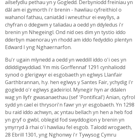
ailsefydlu pethau yn y Gogledd. Derbyniodd freiniau yn
dâl am ei gymorth i'r brenin - hawliau cyfreithiol o
wahanol fathau, caniatâd i wneuthur ei ewyllys, a
chyfran o ddegwm y taliadau a oedd yn ddyledus i'r
brenin yn Nhegeingl. Ond nid oes dim yn tystio iddo
dderbyn maenorau yn rhodd am iddo fedyddio plentyn
Edward I yng Nghaernarfon.
Bu'r ugain mlynedd a oedd yn weddill iddo o'i oes yn
ddiddigwyddiad. Ym mis Gorffennaf 1291 cynhaliodd
synod o glerigwyr ei esgobaeth yn eglwys Llanfair
Garthbrannan, h.y. hen eglwys y Santes Fair, ychydig i'r
gogledd o'r eglwys gadeiriol. Mynegir hyn ar ddalen
wag yn llyfr gwasanaethau (sef 'Pontifical') Anian, cyfrol
sydd yn cael ei thrysori'n fawr yn yr esgobaeth. Yn 1298
bu raid iddo achwyn, ac yntau bellach yn hen a heb fod
yn gryf o gwbl, oblegid fod swyddogion y brenin yn
ymyrryd â rhai o'i hawliau fel esgob. Talodd wrogaeth,
28 Ebrill 1301, yng Nghonwy i'r Tywysog Cymru