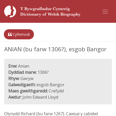
Cyfeirnodi
ANIAN (bu farw 1306?), esgob Bangor
Enw:
Anian
Dyddiad marw:
1306?
Rhyw:
Gwryw
Galwedigaeth:
esgob Bangor
Maes gweithgaredd:
Crefydd
Awdur:
John Edward Lloyd
Olynydd Richard (bu farw 1267). Cawsai y cabidwl