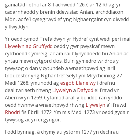
ganiatâd i ethol ar 8 Tachwedd 1267; ar 12 Rhagfyr
cadarnhaodd y brenin ddewisiad Anian, archddiacon
Môn, ac fe'i cysegrwyd ef yng Nghaergaint cyn diwedd
y flwyddyn.
Yr oedd cymod Trefaldwyn yr Hydref cynt wedi peri mai
Llywelyn ap Gruffydd
oedd y gwr pwysicaf mewn
cylchoedd Cymreig, ac am rai blynyddoedd bu Anian ac
yntau mewn cytgord clos. Bu'n gymedrolwr dros y
tywysog o dan y cytundeb a wnaethpwyd ag iarll
Gloucester yng Nghantref Selyf ym Mrycheiniog 27
Medi 1268; ymunodd ag
esgob Llanelwy
i drefnu
dealltwriaeth rhwng
Llywelyn
a
Dafydd
ei frawd yn
Aberriw yn 1269. Cyfamod arall y bu iddo ran ynddo
oedd hwnnw a wnaethpwyd rhwng
Llywelyn
a'i frawd
Rhodri
fis Ebrill 1272. Ym mis Medi 1273 yr oedd gyda'r
tywysog ac yn ei gyngor.
Fodd bynnag, â chymylau ystorm 1277 yn dechrau