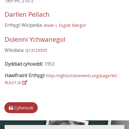
189-99, 210-2
Darllen Pellach
Erthygl Wicipedia:
Anian I, Esgob Bangor
Dolenni Ychwanegol
Wikidata:
Q13125535
Dyddiad cyhoeddi:
1953
Hawlfraint Erthygl:
http://rightsstatements.org/page/InC-
RUU/1.0/
Cyfeirnodi