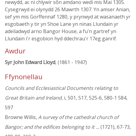
newydd, ac ni chlywir sôn amdano wedi mis Mai 1305.
Cysegrwyd ei olynydd 26 Mawrth 1307. Yn amser Anian,
sef ym mis Gorffennaf 1280, y prynwyd at wasanaeth yr
esgobaeth y tir yn Shoe Lane yn ninas Llundain yr
adeiladwyd arno Bangor House, a fu'n gartref yn
Llundain i'r esgobion hyd ddechrau'r 17eg ganrif.
Awdur
Syr John Edward Lloyd
, (1861 - 1947)
Ffynonellau
Councils and Ecclesiastical Documents relating to
Great Britain and Ireland
, i, 501, 517, 525-6, 580-1 584,
597
Browne Willis,
A survey of the cathedral church of
Bangor; and the edifices belonging to it …
(1721), 67-73,