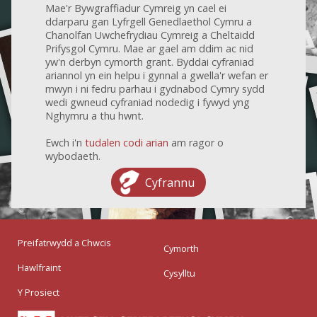
Mae'r Bywgraffiadur Cymreig yn cael ei
ddarparu gan Lyfrgell Genedlaethol Cymru a
Chanolfan Uwchefrydiau Cymreig a Cheltaidd
Prifysgol Cymru. Mae ar gael am ddim ac nid
yw'n derbyn cymorth grant. Byddai cyfraniad
ariannol yn ein helpu i gynnal a gwella'r wefan er
mwyn i ni fedru parhau i gydnabod Cymry sydd
wedi gwneud cyfraniad nodedig i fywyd yng
Nghymru a thu hwnt.
Ewch i'n
tudalen codi arian
am ragor o
wybodaeth.
Cyfrannu
Preifatrwydd a Chwcis
Cymorth
Hawlfraint
Cysylltu
Y Prosiect