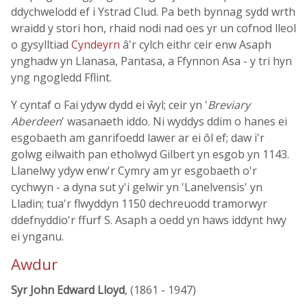
ddychwelodd ef i Ystrad Clud. Pa beth bynnag sydd wrth
wraidd y stori hon, rhaid nodi nad oes yr un cofnod lleol
o gysylltiad
Cyndeyrn
â'r cylch eithr ceir enw Asaph
ynghadw yn Llanasa, Pantasa, a Ffynnon Asa - y tri hyn
yng ngogledd Fflint.
Y cyntaf o Fai ydyw dydd ei ŵyl; ceir yn '
Breviary
Aberdeen
' wasanaeth iddo. Ni wyddys ddim o hanes ei
esgobaeth am ganrifoedd lawer ar ei ôl ef; daw i'r
golwg eilwaith pan etholwyd Gilbert yn esgob yn 1143.
Llanelwy ydyw enw'r Cymry am yr esgobaeth o'r
cychwyn - a dyna sut y'i gelwir yn 'Lanelvensis' yn
Lladin; tua'r flwyddyn 1150 dechreuodd tramorwyr
ddefnyddio'r ffurf S. Asaph a oedd yn haws iddynt hwy
ei ynganu.
Awdur
Syr John Edward Lloyd
, (1861 - 1947)