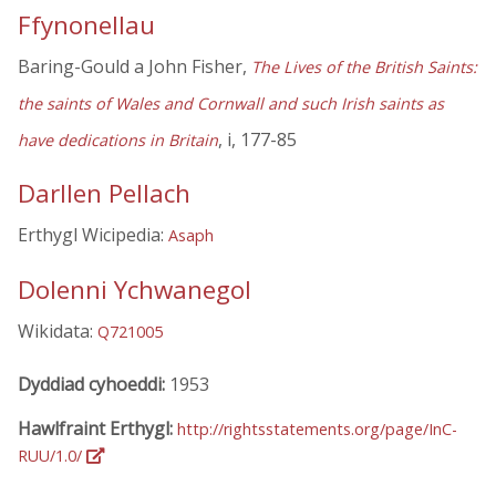
Ffynonellau
Baring-Gould a John Fisher,
The Lives of the British Saints:
the saints of Wales and Cornwall and such Irish saints as
, i, 177-85
have dedications in Britain
Darllen Pellach
Erthygl Wicipedia:
Asaph
Dolenni Ychwanegol
Wikidata:
Q721005
Dyddiad cyhoeddi:
1953
Hawlfraint Erthygl:
http://rightsstatements.org/page/InC-
RUU/1.0/