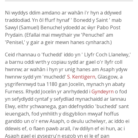
Ni wyddys ddim amdano ar wahân i'r hyn a ddywed
traddodiad. Yn ôl ffurf hynaf ' Bonedd y Saint ' mab
Sawyl (Samuel) Benuchel ydoedd ac ŵyr Pabo Post
Prydain. (Efallai mai mwythair yw 'Penuchel' am
'Penisel,' y gair a geir mewn hanes cynharach.)
Ceid rhannau o 'fuchedd' iddo yn ' Llyfr Coch Llanelwy,'
a barnu oddi wrth y copïau sydd ar gael o'r llyfr coll
hwnnw; ar wahân i hyn yr unig hanes am Asaph ydyw
hwnnw sydd ym 'muchedd'
S. Kentigern
, Glasgow, a
ysgrifennwyd tua 1180 gan Jocelin, mynach yn abaty
Furness. Rhydd Jocelin yr anrhydedd i
Gyndeyrn
o fod
yn sefydlydd cyntaf y sefydliad mynachaidd ar lannau
Elwy, eithr ychwanega, gan ddefnyddio 'buchedd' sant
ieuengach, fod ymhlith y disgyblion mwyaf hoffus
ganddo un o'r enw Asaph, o deulu uchelwyr, ac iddo ei
ddewis ef, o flaen pawb arall, i'w ddilyn ef ei hun, ac i
Asaph gael ei gysegru'n esgob yn ei le ef pan