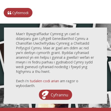
Cyfeirnodi
Mae'r Bywgraffiadur Cymreig yn cael ei
ddarparu gan Lyfrgell Genedlaethol Cymru a
Chanolfan Uwchefrydiau Cymreig a Cheltaidd
Prifysgol Cymru. Mae ar gael am ddim ac nid
yw'n derbyn cymorth grant. Byddai cyfraniad
ariannol yn ein helpu i gynnal a gwella'r wefan er
mwyn i ni fedru parhau i gydnabod Cymry sydd
wedi gwneud cyfraniad nodedig i fywyd yng
Nghymru a thu hwnt.
Ewch i'n
tudalen codi arian
am ragor o
wybodaeth.
Cyfrannu