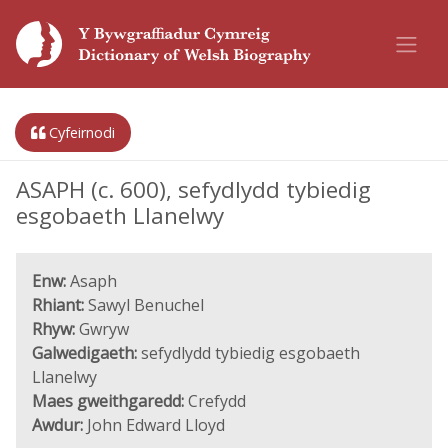
Cyfeirnodi
ASAPH (c. 600), sefydlydd tybiedig
esgobaeth Llanelwy
Enw:
Asaph
Rhiant:
Sawyl Benuchel
Rhyw:
Gwryw
Galwedigaeth:
sefydlydd tybiedig esgobaeth
Llanelwy
Maes gweithgaredd:
Crefydd
Awdur:
John Edward Lloyd