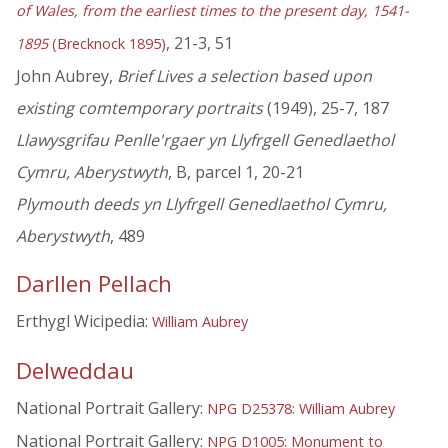
of Wales, from the earliest times to the present day, 1541-
, 21-3, 51
1895
(Brecknock 1895)
John Aubrey,
Brief Lives a selection based upon
existing comtemporary portraits
(1949), 25-7, 187
Llawysgrifau Penlle'rgaer yn Llyfrgell Genedlaethol
Cymru, Aberystwyth
, B, parcel 1, 20-21
Plymouth deeds yn Llyfrgell Genedlaethol Cymru,
Aberystwyth
, 489
Darllen Pellach
Erthygl Wicipedia:
William Aubrey
Delweddau
National Portrait Gallery:
NPG D25378: William Aubrey
National Portrait Gallery:
NPG D1005: Monument to