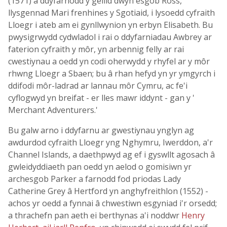
(1571) a ddyfarnodd y gellid dwyn esgob Ross,
llysgennad Mari frenhines y Sgotiaid, i lysoedd cyfraith
Lloegr i ateb am ei gynllwynion yn erbyn Elisabeth. Bu
pwysigrwydd cydwladol i rai o ddyfarniadau Awbrey ar
faterion cyfraith y môr, yn arbennig felly ar rai
cwestiynau a oedd yn codi oherwydd y rhyfel ar y môr
rhwng Lloegr a Sbaen; bu â rhan hefyd yn yr ymgyrch i
ddifodi môr-ladrad ar lannau môr Cymru, ac fe'i
cyflogwyd yn breifat - er lles mawr iddynt - gan y '
Merchant Adventurers.'
Bu galw arno i ddyfarnu ar gwestiynau ynglyn ag
awdurdod cyfraith Lloegr yng Nghymru, Iwerddon, a'r
Channel Islands, a daethpwyd ag ef i gyswllt agosach â
gwleidyddiaeth pan oedd yn aelod o gomisiwn yr
archesgob Parker a farnodd fod priodas Lady
Catherine Grey â Hertford yn anghyfreithlon (1552) -
achos yr oedd a fynnai â chwestiwn esgyniad i'r orsedd;
a thrachefn pan aeth ei berthynas a'i noddwr
Henry