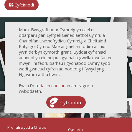
Cyfeirnodi
Mae'r Bywgraffiadur Cymreig yn cael ei
ddarparu gan Lyfrgell Genedlaethol Cymru a
Chanolfan Uwchefrydiau Cymreig a Cheltaidd
Prifysgol Cymru. Mae ar gael am ddim ac nid
yw'n derbyn cymorth grant. Byddai cyfraniad
ariannol yn ein helpu i gynnal a gwella'r wefan er
mwyn i ni fedru parhau i gydnabod Cymry sydd
wedi gwneud cyfraniad nodedig i fywyd yng
Nghymru a thu hwnt.
Ewch i'n
tudalen codi arian
am ragor o
wybodaeth.
Cyfrannu
Preifatrwydd a Chwcis
Cymorth