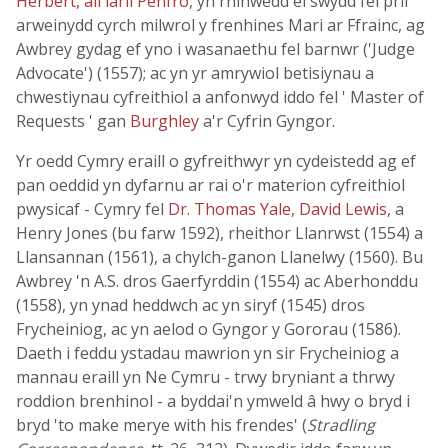
Herbert, ail iarll Penfro
, yn rhinwedd ei swydd fel prif
arweinydd cyrch milwrol y frenhines Mari ar Ffrainc, ag
Awbrey gydag ef yno i wasanaethu fel barnwr ('Judge
Advocate') (1557); ac yn yr amrywiol betisiynau a
chwestiynau cyfreithiol a anfonwyd iddo fel ' Master of
Requests ' gan
Burghley
a'r Cyfrin Gyngor.
Yr oedd Cymry eraill o gyfreithwyr yn cydeistedd ag ef
pan oeddid yn dyfarnu ar rai o'r materion cyfreithiol
pwysicaf - Cymry fel
Dr. Thomas Yale
,
David Lewis
, a
Henry Jones (bu farw 1592), rheithor Llanrwst (1554) a
Llansannan (1561), a chylch-ganon Llanelwy (1560). Bu
Awbrey 'n A.S. dros Gaerfyrddin (1554) ac Aberhonddu
(1558), yn ynad heddwch ac yn siryf (1545) dros
Frycheiniog, ac yn aelod o Gyngor y Gororau (1586).
Daeth i feddu ystadau mawrion yn sir Frycheiniog a
mannau eraill yn Ne Cymru - trwy bryniant a thrwy
roddion brenhinol - a byddai'n ymweld â hwy o bryd i
bryd 'to make merye with his frendes' (
Stradling