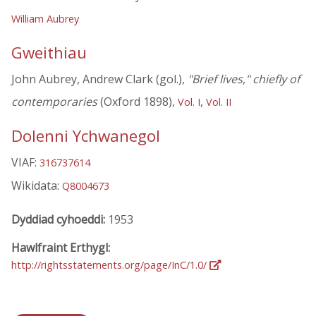
William Aubrey
Gweithiau
John Aubrey, Andrew Clark (gol.),
"Brief lives," chiefly of
contemporaries
(Oxford 1898),
,
Vol. I
Vol. II
Dolenni Ychwanegol
VIAF:
316737614
Wikidata:
Q8004673
Dyddiad cyhoeddi:
1953
Hawlfraint Erthygl:
http://rightsstatements.org/page/InC/1.0/