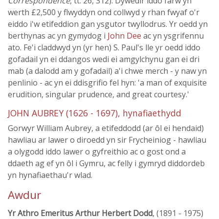
Correspondence
, tt. 26, 312). Dywedir iddo farw yn
werth £2,500 y flwyddyn ond collwyd y rhan fwyaf o'r
eiddo i'w etifeddion gan ysgutor twyllodrus. Yr oedd yn
berthynas ac yn gymydog i
John Dee
ac yn ysgrifennu
ato. Fe'i claddwyd yn (yr hen) S. Paul's lle yr oedd iddo
gofadail yn ei ddangos wedi ei amgylchynu gan ei dri
mab (a dalodd am y gofadail) a'i chwe merch - y naw yn
penlinio - ac yn ei ddisgrifio fel hyn: 'a man of exquisite
erudition, singular prudence, and great courtesy.'
JOHN AUBREY (1626 - 1697), hynafiaethydd
Gorwyr William Aubrey, a etifeddodd (ar ôl ei hendaid)
hawliau ar lawer o diroedd yn sir Frycheiniog - hawliau
a olygodd iddo lawer o gyfreithio ac o gost ond a
ddaeth ag ef yn ôl i Gymru, ac felly i gymryd diddordeb
yn hynafiaethau'r wlad.
Awdur
Yr Athro Emeritus Arthur Herbert Dodd
, (1891 - 1975)