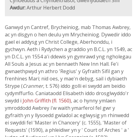
Cyhoeddus a Chymdeithasol, Gweinyddiaeth Sifil
Awdur:
Arthur Herbert Dodd
Ganwyd yn Cantref, Brycheiniog, mab Thomas Awbrey,
ac yn disgyn o hen deulu ym Mrycheiniog. Dywedir iddo
gael ei addysg yn Christ College, Aberhonddu, i
gychwyn. Aeth i Rydychen a graddio yn B.C.L. yn 1549, ac
yn D.C.L. yn 1554 a'i ddewis yn gymrawd yng ngholegau
All Souls a Jesus ac yn bennaeth New Inn Hall. Fe'i
gwnaethpwyd yn athro 'Regius' y Gyfraith Sifil gan y
frenhines Mari; nid oes, y mae'n debyg, sail i dybiaeth
Strype (
Cranmer
, t. 576) iddo golli ei swydd am beidio
cydymffurfio. Caniataodd Elisabeth iddo drosglwyddo'r
swydd i
John Griffith (fl. 1560)
, ac o hynny ymlaen
ymroddodd Awbrey i'w waith ymarferol fel gwr y
gyfraith yn y llysoedd gwladol ac eglwysig yn rhinwedd
ei swyddi fel 'Master in Chancery' (c. 1555), 'Master of
Requests' (1590), a phleidiwr yn y ' Court of Arches ' a '