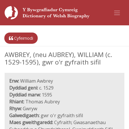
Cyfeirnodi
AWBREY, (neu AUBREY), WILLIAM (c.
1529-1595), gwr o'r gyfraith sifil
Enw:
William Awbrey
Dyddiad geni:
c. 1529
Dyddiad marw:
1595
Rhiant:
Thomas Aubrey
Rhyw:
Gwryw
Galwedigaeth:
gwr o'r gyfraith sifil
Maes gweithgaredd:
Cyfraith; Gwasanaethau