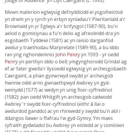
Judge of Audience' yn Llys Caergaint (c. 1592).
Mewn materion eglwysig defnyddiodd ei ysgolheictod
yn drwm yn y cyrch yn erbyn syniadau'r Piwritaniaid a'r
Browniaid yn yr Eglwys a'r brifysgol (1587-90), bu'n
aelod o gomisiynau a fu'n delio ag afreoleidd-dra yn
esgobaeth Tyddewi (1581) ac yn ceisio darganfod
awdur y traethodau Marprelate (1589-90), a bu iddo
ran yng nghondemnio
John Penry
yn 1593 - yr oedd
Penry
yn perthyn iddo o bell; ymgynghorodd Grindal ag
ef ar fater gwella'r llysoedd eglwysig yn archesgobaeth
Caergaint, a phan gymerwyd swydd yr archesgob
hwnnw oddi arno gwnaethpwyd Awbrey yn gyd-
weinydd (1577) ac wedyn yn unig ficer-cyffredinol
(1582); pan oedd Whitgift yn archesgob cadwodd
Awbrey 'r swydd ficer-cyffredinol (eithr â llai o
awdurdod ganddo) ac yn rhinwedd y swydd bu'n abl i
ddangos llawer o ffafrau i'w gyd-Gymry. Ym maes
cyfraith gydwladol bu Awbrey yn eistedd ar y comisiwn