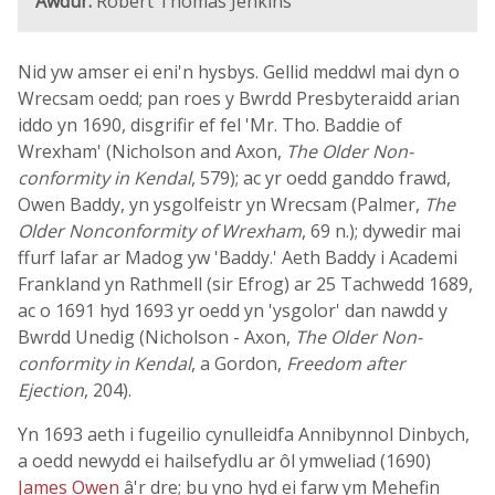
Awdur:
Robert Thomas Jenkins
Nid yw amser ei eni'n hysbys. Gellid meddwl mai dyn o
Wrecsam oedd; pan roes y Bwrdd Presbyteraidd arian
iddo yn 1690, disgrifir ef fel 'Mr. Tho. Baddie of
Wrexham' (Nicholson and Axon,
The Older Non-
conformity in Kendal
, 579); ac yr oedd ganddo frawd,
Owen Baddy, yn ysgolfeistr yn Wrecsam (Palmer,
The
Older Nonconformity of Wrexham
, 69 n.); dywedir mai
ffurf lafar ar Madog yw 'Baddy.' Aeth Baddy i Academi
Frankland yn Rathmell (sir Efrog) ar 25 Tachwedd 1689,
ac o 1691 hyd 1693 yr oedd yn 'ysgolor' dan nawdd y
Bwrdd Unedig (Nicholson - Axon,
The Older Non-
conformity in Kendal
, a Gordon,
Freedom after
Ejection
, 204).
Yn 1693 aeth i fugeilio cynulleidfa Annibynnol Dinbych,
a oedd newydd ei hailsefydlu ar ôl ymweliad (1690)
James Owen
â'r dre; bu yno hyd ei farw ym Mehefin