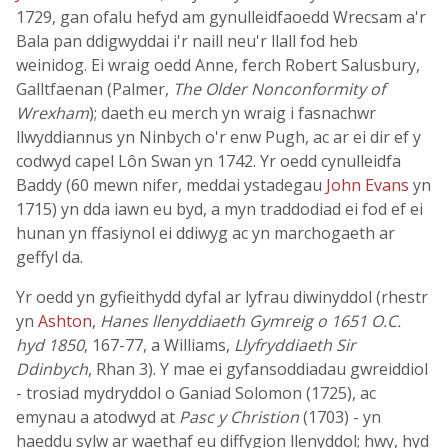
1729, gan ofalu hefyd am gynulleidfaoedd Wrecsam a'r
Bala pan ddigwyddai i'r naill neu'r llall fod heb
weinidog. Ei wraig oedd Anne, ferch Robert Salusbury,
Galltfaenan (Palmer,
The Older Nonconformity of
Wrexham
); daeth eu merch yn wraig i fasnachwr
llwyddiannus yn Ninbych o'r enw Pugh, ac ar ei dir ef y
codwyd capel Lôn Swan yn 1742. Yr oedd cynulleidfa
Baddy (60 mewn nifer, meddai ystadegau
John Evans
yn
1715) yn dda iawn eu byd, a myn traddodiad ei fod ef ei
hunan yn ffasiynol ei ddiwyg ac yn marchogaeth ar
geffyl da.
Yr oedd yn gyfieithydd dyfal ar lyfrau diwinyddol (rhestr
yn
Ashton
,
Hanes llenyddiaeth Gymreig o 1651 O.C.
hyd 1850
, 167-77, a Williams,
Llyfryddiaeth Sir
Ddinbych
, Rhan 3). Y mae ei gyfansoddiadau gwreiddiol
- trosiad mydryddol o Ganiad Solomon (1725), ac
emynau a atodwyd at
Pasc y Christion
(1703) - yn
haeddu sylw ar waethaf eu diffygion llenyddol; hwy, hyd