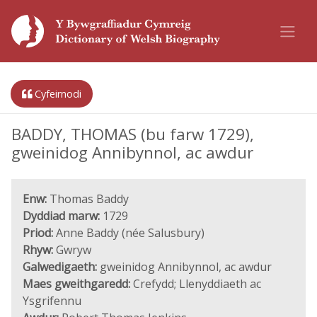
Cyfeirnodi
BADDY, THOMAS (bu farw 1729),
gweinidog Annibynnol, ac awdur
Enw:
Thomas Baddy
Dyddiad marw:
1729
Priod:
Anne Baddy (née Salusbury)
Rhyw:
Gwryw
Galwedigaeth:
gweinidog Annibynnol, ac awdur
Maes gweithgaredd:
Crefydd; Llenyddiaeth ac
Ysgrifennu