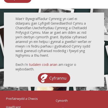
Mae'r Bywgraffiadur Cymreig yn cael ei
ddarparu gan Lyfrgell Genedlaethol Cymru a
Chanolfan Uwchefrydiau Cymreig a Cheltaidd
Prifysgol Cymru. Mae ar gael am ddim ac nid
yw'n derbyn cymorth grant. Byddai cyfraniad
ariannol yn ein helpu i gynnal a gwella'r wefan er
mwyn i ni fedru parhau i gydnabod Cymry sydd
wedi gwneud cyfraniad nodedig i fywyd yng
Nghymru a thu hwnt.
Ewch i'n
tudalen codi arian
am ragor o
wybodaeth.
Cyfrannu
Preifatrwydd a Chwcis
Cymorth
Hawlfraint