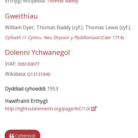
Erthygl Wicipedia:
Thomas Baddy
Gweithiau
William Dyer, Thomas Baddy (cyf.), Thomas Lewis (cyf.),
Cyfoeth i'r Cymru. Neu Dryssor y ffyddloniaid
(Caer 1714)
Dolenni Ychwanegol
VIAF:
306130677
Wikidata:
Q13131846
Dyddiad cyhoeddi:
1953
Hawlfraint Erthygl:
http://rightsstatements.org/page/InC/1.0/
Cyfeirnodi