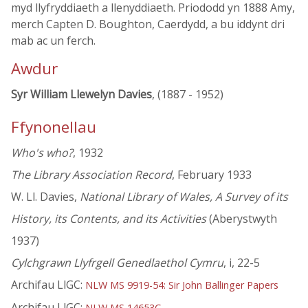
myd llyfryddiaeth a llenyddiaeth. Priododd yn 1888 Amy,
merch Capten D. Boughton, Caerdydd, a bu iddynt dri
mab ac un ferch.
Awdur
Syr William Llewelyn Davies
, (1887 - 1952)
Ffynonellau
Who's who?
, 1932
The Library Association Record
, February 1933
W. Ll. Davies,
National Library of Wales, A Survey of its
History, its Contents, and its Activities
(Aberystwyth
1937)
Cylchgrawn Llyfrgell Genedlaethol Cymru
, i, 22-5
Archifau LlGC:
NLW MS 9919-54: Sir John Ballinger Papers
Archifau LlGC:
NLW MS 14653C