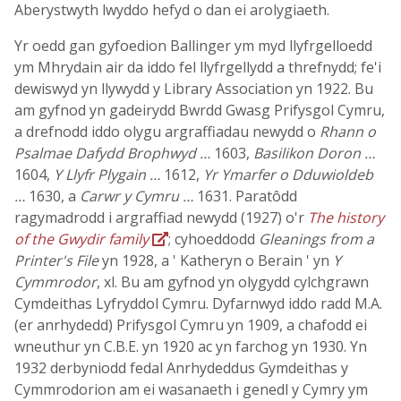
Aberystwyth lwyddo hefyd o dan ei arolygiaeth.
Yr oedd gan gyfoedion Ballinger ym myd llyfrgelloedd
ym Mhrydain air da iddo fel llyfrgellydd a threfnydd; fe'i
dewiswyd yn llywydd y Library Association yn 1922. Bu
am gyfnod yn gadeirydd Bwrdd Gwasg Prifysgol Cymru,
a drefnodd iddo olygu argraffiadau newydd o
Rhann o
Psalmae Dafydd Brophwyd …
1603,
Basilikon Doron …
1604,
Y Llyfr Plygain …
1612,
Yr Ymarfer o Dduwioldeb
…
1630, a
Carwr y Cymru …
1631. Paratôdd
ragymadrodd i argraffiad newydd (1927) o'r
The history
of the Gwydir family
; cyhoeddodd
Gleanings from a
Printer's File
yn 1928, a ' Katheryn o Berain ' yn
Y
Cymmrodor
, xl. Bu am gyfnod yn olygydd cylchgrawn
Cymdeithas Lyfryddol Cymru. Dyfarnwyd iddo radd M.A.
(er anrhydedd) Prifysgol Cymru yn 1909, a chafodd ei
wneuthur yn C.B.E. yn 1920 ac yn farchog yn 1930. Yn
1932 derbyniodd fedal Anrhydeddus Gymdeithas y
Cymmrodorion am ei wasanaeth i genedl y Cymry ym