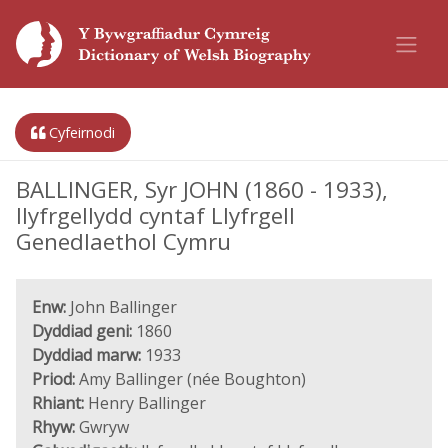
Cyfeirnodi
BALLINGER, Syr JOHN (1860 - 1933),
llyfrgellydd cyntaf Llyfrgell
Genedlaethol Cymru
Enw:
John Ballinger
Dyddiad geni:
1860
Dyddiad marw:
1933
Priod:
Amy Ballinger (née Boughton)
Rhiant:
Henry Ballinger
Rhyw:
Gwryw