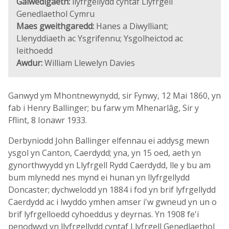
Galwedigaeth:
llyfrgellydd cyntaf Llyfrgell
Genedlaethol Cymru
Maes gweithgaredd:
Hanes a Diwylliant;
Llenyddiaeth ac Ysgrifennu; Ysgolheictod ac
Ieithoedd
Awdur:
William Llewelyn Davies
Ganwyd ym Mhontnewynydd, sir Fynwy, 12 Mai 1860, yn
fab i Henry Ballinger; bu farw ym Mhenarlâg, Sir y
Fflint, 8 Ionawr 1933.
Derbyniodd John Ballinger elfennau ei addysg mewn
ysgol yn Canton, Caerdydd; yna, yn 15 oed, aeth yn
gynorthwyydd yn Llyfrgell Rydd Caerdydd, lle y bu am
bum mlynedd nes mynd ei hunan yn llyfrgellydd
Doncaster; dychwelodd yn 1884 i fod yn brif lyfrgellydd
Caerdydd ac i lwyddo ymhen amser i'w gwneud yn un o
brif lyfrgelloedd cyhoeddus y deyrnas. Yn 1908 fe'i
penodwyd yn llyfrgellydd cyntaf Llyfrgell Genedlaethol