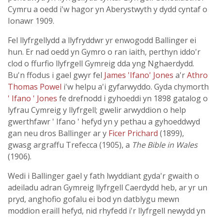
Cymru a oedd i'w hagor yn Aberystwyth y dydd cyntaf o
Ionawr 1909.
Fel llyfrgellydd a llyfryddwr yr enwogodd Ballinger ei
hun. Er nad oedd yn Gymro o ran iaith, perthyn iddo'r
clod o ffurfio llyfrgell Gymreig dda yng Nghaerdydd.
Bu'n ffodus i gael gwyr fel
James 'Ifano' Jones
a'r
Athro
Thomas Powel
i'w helpu a'i gyfarwyddo. Gyda chymorth
' Ifano ' Jones
fe drefnodd i gyhoeddi yn 1898 gatalog o
lyfrau Cymreig y llyfrgell; gwelir arwyddion o help
gwerthfawr ' Ifano ' hefyd yn y pethau a gyhoeddwyd
gan neu dros Ballinger ar y
Ficer Prichard
(1899),
gwasg argraffu Trefecca (1905), a
The Bible in Wales
(1906).
Wedi i Ballinger gael y fath lwyddiant gyda'r gwaith o
adeiladu adran Gymreig llyfrgell Caerdydd heb, ar yr un
pryd, anghofio gofalu ei bod yn datblygu mewn
moddion eraill hefyd, nid rhyfedd i'r llyfrgell newydd yn