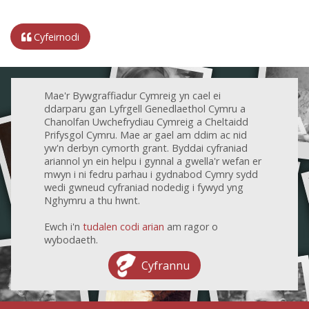
Cyfeirnodi
Mae'r Bywgraffiadur Cymreig yn cael ei
ddarparu gan Lyfrgell Genedlaethol Cymru a
Chanolfan Uwchefrydiau Cymreig a Cheltaidd
Prifysgol Cymru. Mae ar gael am ddim ac nid
yw'n derbyn cymorth grant. Byddai cyfraniad
ariannol yn ein helpu i gynnal a gwella'r wefan er
mwyn i ni fedru parhau i gydnabod Cymry sydd
wedi gwneud cyfraniad nodedig i fywyd yng
Nghymru a thu hwnt.
Ewch i'n
tudalen codi arian
am ragor o
wybodaeth.
Cyfrannu