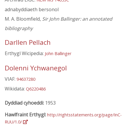
adnabyddiaeth bersonol
M. A. Bloomfield,
Sir John Ballinger: an annotated
bibliography
Darllen Pellach
Erthygl Wicipedia:
John Ballinger
Dolenni Ychwanegol
VIAF:
94637280
Wikidata:
Q6220486
Dyddiad cyhoeddi:
1953
Hawlfraint Erthygl:
http://rightsstatements.org/page/InC-
RUU/1.0/