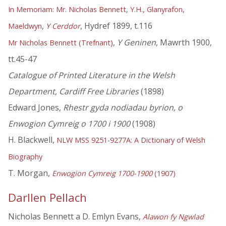
In Memoriam: Mr. Nicholas Bennett, Y.H., Glanyrafon,
,
, Hydref 1899, t.116
Maeldwyn
Y Cerddor
,
Y Geninen
, Mawrth 1900,
Mr Nicholas Bennett (Trefnant)
tt.45-47
Catalogue of Printed Literature in the Welsh
Department, Cardiff Free Libraries
(1898)
Edward Jones,
Rhestr gyda nodiadau byrion, o
Enwogion Cymreig o 1700 i 1900
(1908)
H. Blackwell,
NLW MSS 9251-9277A: A Dictionary of Welsh
Biography
T. Morgan,
Enwogion Cymreig 1700-1900
(1907)
Darllen Pellach
Nicholas Bennett a D. Emlyn Evans,
Alawon fy Ngwlad