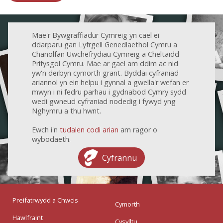
Mae'r Bywgraffiadur Cymreig yn cael ei
ddarparu gan Lyfrgell Genedlaethol Cymru a
Chanolfan Uwchefrydiau Cymreig a Cheltaidd
Prifysgol Cymru. Mae ar gael am ddim ac nid
yw'n derbyn cymorth grant. Byddai cyfraniad
ariannol yn ein helpu i gynnal a gwella'r wefan er
mwyn i ni fedru parhau i gydnabod Cymry sydd
wedi gwneud cyfraniad nodedig i fywyd yng
Nghymru a thu hwnt.
Ewch i'n
tudalen codi arian
am ragor o
wybodaeth.
Cyfrannu
Preifatrwydd a Chwcis
Cymorth
Hawlfraint
Cysylltu