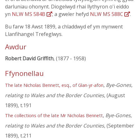
darluniau ohonynt. Diogelwyd rhai llythyron o'i eiddo
yn
NLW MS 584B
; a gweler hefyd
NLW MS 588C
.
Bu farw 18 Awst 1899, a chladdwyd ef ym mynwent
Llanfihangel Trefeglwys.
Awdur
Robert David Griffith
, (1877 - 1958)
Ffynonellau
,
Bye-Gones,
The late Nicholas Bennett, esq., of Glan-yr-afon
relating to Wales and the Border Counties
, (August
1899), t.191
,
Bye-Gones,
The collections of the late Mr Nicholas Bennett
relating to Wales and the Border Counties
, (September
1899), t.211