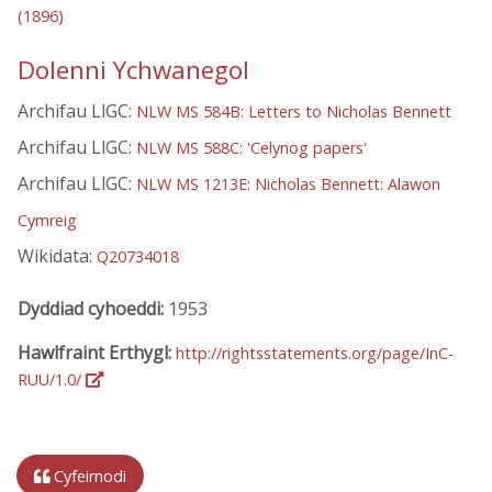
(1896)
Dolenni Ychwanegol
Archifau LlGC:
NLW MS 584B: Letters to Nicholas Bennett
Archifau LlGC:
NLW MS 588C: 'Celynog papers'
Archifau LlGC:
NLW MS 1213E: Nicholas Bennett: Alawon
Cymreig
Wikidata:
Q20734018
Dyddiad cyhoeddi:
1953
Hawlfraint Erthygl:
http://rightsstatements.org/page/InC-
RUU/1.0/
Cyfeirnodi