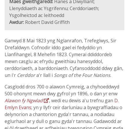
Maes gweithgaredd:
Hanes a Diwylliant;
Llenyddiaeth ac Ysgrifennu; Cerddoriaeth;
Ysgolheictod ac Ieithoedd
Awdur:
Robert David Griffith
Ganwyd 8 Mai 1823 yng Nglanrafon, Trefeglwys, Sir
Drefaldwyn. Cofnodir iddo gael ei fedyddio yn
Llanfihangel, 8 Mehefin 1823. Cymerai ddiddordeb
mewn casglu ac efrydu gweithiau hanesyddol,
cerddoriaeth, a barddoniaeth. Cyfansoddodd ddwy gân,
un i'r
Cerddor
a'r llall i
Songs of the Four Nations
.
Casglodd dros 700 o alawon Cymreig, a chyhoeddwyd
500 ohonynt mewn dwy gyfrol yn 1896, o dan yr enw
Alawon fy Ngwlad
, wedi eu dewis a'u trefnu gan
D.
Emlyn Evans
; yn y llyfr ceir darluniau a bywgraffiadau o
delynorion a chantorion gyda'r tannau, a nodiadau
eglurhaol ar y dull o ganu gyda'r tannau. Gadawodd ar
ei ôl draethawd ar arfbeisiau tywysogion Cymreig gyda