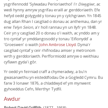
ysgrifennodd 'Sylwadau Perioriaethol' i'r
Diwygiwr
, ac
wedi hynny amryw ysgrifau eraill ar gerddoriaeth. Efe
hefyd oedd golygydd y tonau yn y cylchgrawn. Yn 1845
dug allan Rhan I casgliad o donau ac anthemau, dan yr
enw
Telyn Seion
, a'r holl rannau yn un llyfr yn 1848.
Ceir yn y casgliad 20 o donau o'i waith, ac ynddo am y
tro cyntaf yr ymddangosodd y tonau 'Eifionydd' a
'Groeswen' o waith
John Ambrose Lloyd
. Dyma'r
casgliad cyntaf y ceir rhifnodau amser y metronom
wrth y gerddoriaeth. Perfformiodd amryw o weithiau
cyflawn gyda'i gôr.
Yr oedd yn feirniad craff a chymeradwy, a bu'n
gwasanaethu yn eisteddfodau De a Gogledd Cymru. Bu
farw 3 Ionawr 1876, a chladdwyd ef ym mynwent
gyhoeddus Cefn, Merthyr Tydfil.
Awdur
Robert David Griffith
, (1877 - 1958)