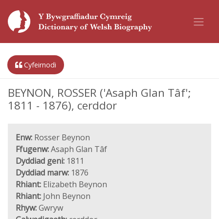
Cyfeirnodi
BEYNON, ROSSER ('Asaph Glan Tâf';
1811 - 1876), cerddor
Enw:
Rosser Beynon
Ffugenw:
Asaph Glan Tâf
Dyddiad geni:
1811
Dyddiad marw:
1876
Rhiant:
Elizabeth Beynon
Rhiant:
John Beynon
Rhyw:
Gwryw