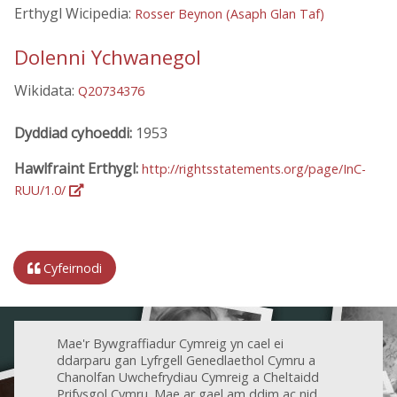
Erthygl Wicipedia:
Rosser Beynon (Asaph Glan Taf)
Dolenni Ychwanegol
Wikidata:
Q20734376
Dyddiad cyhoeddi:
1953
Hawlfraint Erthygl:
http://rightsstatements.org/page/InC-
RUU/1.0/
Cyfeirnodi
Mae'r Bywgraffiadur Cymreig yn cael ei
ddarparu gan Lyfrgell Genedlaethol Cymru a
Chanolfan Uwchefrydiau Cymreig a Cheltaidd
Prifysgol Cymru. Mae ar gael am ddim ac nid