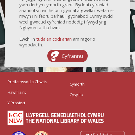
yw'n derbyn cymorth grant. Byddai cyfraniad
ariannol yn ein helpu i gynnal a gwella'r wefan er
mwyn i ni fedru parhau i gydnabod Cymry sydd
wedi gwneud cyfraniad nodedig i fywyd yng
Nghymru a thu hwnt.
Ewch i'n
tudalen codi arian
am ragor o
wybodaeth.
Cyfrannu
Preifatrwydd a Chwcis
Cymorth
Hawlfraint
Cysylltu
Y Prosiect