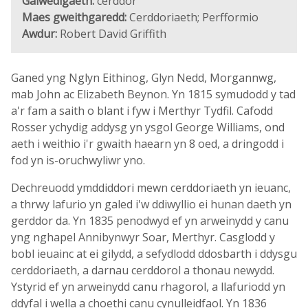
Galwedigaeth:
cerddor
Maes gweithgaredd:
Cerddoriaeth; Perfformio
Awdur:
Robert David Griffith
Ganed yng Nglyn Eithinog, Glyn Nedd, Morgannwg,
mab John ac Elizabeth Beynon. Yn 1815 symudodd y tad
a'r fam a saith o blant i fyw i Merthyr Tydfil. Cafodd
Rosser ychydig addysg yn ysgol George Williams, ond
aeth i weithio i'r gwaith haearn yn 8 oed, a dringodd i
fod yn is-oruchwyliwr yno.
Dechreuodd ymddiddori mewn cerddoriaeth yn ieuanc,
a thrwy lafurio yn galed i'w ddiwyllio ei hunan daeth yn
gerddor da. Yn 1835 penodwyd ef yn arweinydd y canu
yng nghapel Annibynwyr Soar, Merthyr. Casglodd y
bobl ieuainc at ei gilydd, a sefydlodd ddosbarth i ddysgu
cerddoriaeth, a darnau cerddorol a thonau newydd.
Ystyrid ef yn arweinydd canu rhagorol, a llafuriodd yn
ddyfal i wella a choethi canu cynulleidfaol. Yn 1836