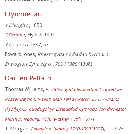
Ffynonellau
Y Diwygiwr
, 1850
, Hydref 1891
Y Cerddor
Y Geninen
, 1887, 63
Edward Jones,
Rhestr gyda nodiadau byrion, o
Enwogion Cymreig o 1700 i 1900
(1908)
Darllen Pellach
Thomas Williams,
Pryddest goffadwriaethol i'r diweddar
Rosser Beynon, (Asaph Glan Taf) a'r Parch. D. T. Williams
(Tydfylyn)... buddugol yn Eisteddfod Cymrodorion dirwestol
Merthyr, Nadolig, 1876
(Merthyr Tydfil 1877)
T. Morgan,
, tt.22-23
Enwogion Cymreig 1700-1900
(1907)