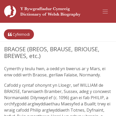
Cyfeirnodi
BRAOSE (BREOS, BRAUSE, BRIOUSE,
BREWES, etc.)
Cymerth y teulu hwn, a oedd yn bwerus ar y Mars, ei
enw oddi wrth Braose, gerllaw Falaise, Normandy.
Cafodd y cyntaf ohonynt yn Lloegr, sef WILLIAM de
BRAOSE, farwniaeth Bramber, Sussex, adeg y concwest
Normanaidd. Dilynwyd ef (c. 1096) gan ei fab PHILIP, a
orchfygodd arglwyddiaethau Maesyfed a Buallt; trwy ei
wraig cafodd Philip arglwyddiaeth Totnes, Dyfnaint,