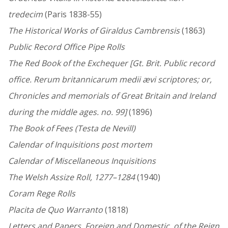
tredecim
(Paris 1838-55)
The Historical Works of Giraldus Cambrensis
(1863)
Public Record Office Pipe Rolls
The Red Book of the Exchequer [Gt. Brit. Public record
office. Rerum britannicarum medii ævi scriptores; or,
Chronicles and memorials of Great Britain and Ireland
during the middle ages. no. 99]
(1896)
The Book of Fees (Testa de Nevill)
Calendar of Inquisitions post mortem
Calendar of Miscellaneous Inquisitions
The Welsh Assize Roll, 1277–1284
(1940)
Coram Rege Rolls
Placita de Quo Warranto
(1818)
Letters and Papers, Foreign and Domestic, of the Reign