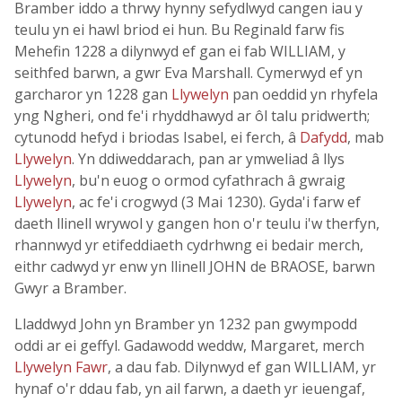
Bramber iddo a thrwy hynny sefydlwyd cangen iau y
teulu yn ei hawl briod ei hun. Bu Reginald farw fis
Mehefin 1228 a dilynwyd ef gan ei fab WILLIAM, y
seithfed barwn, a gwr Eva Marshall. Cymerwyd ef yn
garcharor yn 1228 gan
Llywelyn
pan oeddid yn rhyfela
yng Ngheri, ond fe'i rhyddhawyd ar ôl talu pridwerth;
cytunodd hefyd i briodas Isabel, ei ferch, â
Dafydd
, mab
Llywelyn
. Yn ddiweddarach, pan ar ymweliad â llys
Llywelyn
, bu'n euog o ormod cyfathrach â gwraig
Llywelyn
, ac fe'i crogwyd (3 Mai 1230). Gyda'i farw ef
daeth llinell wrywol y gangen hon o'r teulu i'w therfyn,
rhannwyd yr etifeddiaeth cydrhwng ei bedair merch,
eithr cadwyd yr enw yn llinell JOHN de BRAOSE, barwn
Gwyr a Bramber.
Lladdwyd John yn Bramber yn 1232 pan gwympodd
oddi ar ei geffyl. Gadawodd weddw, Margaret, merch
Llywelyn Fawr
, a dau fab. Dilynwyd ef gan WILLIAM, yr
hynaf o'r ddau fab, yn ail farwn, a daeth yr ieuengaf,