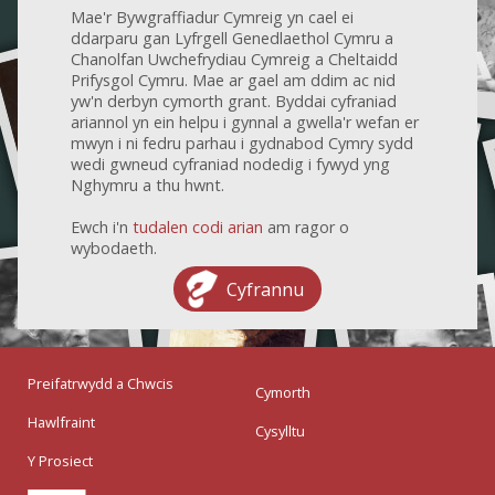
Mae'r Bywgraffiadur Cymreig yn cael ei
ddarparu gan Lyfrgell Genedlaethol Cymru a
Chanolfan Uwchefrydiau Cymreig a Cheltaidd
Prifysgol Cymru. Mae ar gael am ddim ac nid
yw'n derbyn cymorth grant. Byddai cyfraniad
ariannol yn ein helpu i gynnal a gwella'r wefan er
mwyn i ni fedru parhau i gydnabod Cymry sydd
wedi gwneud cyfraniad nodedig i fywyd yng
Nghymru a thu hwnt.
Ewch i'n
tudalen codi arian
am ragor o
wybodaeth.
Cyfrannu
Preifatrwydd a Chwcis
Cymorth
Hawlfraint
Cysylltu
Y Prosiect