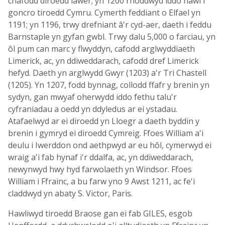
chafodd diroedd lawer; yn 1200 rhoddwyd iddo hawl i
goncro tiroedd Cymru. Cymerth feddiant o Elfael yn
1191; yn 1196, trwy drefniant â'r cyd-aer, daeth i feddu
Barnstaple yn gyfan gwbl. Trwy dalu 5,000 o farciau, yn
ôl pum can marc y flwyddyn, cafodd arglwyddiaeth
Limerick, ac, yn ddiweddarach, cafodd dref Limerick
hefyd. Daeth yn arglwydd Gwyr (1203) a'r Tri Chastell
(1205). Yn 1207, fodd bynnag, collodd ffafr y brenin yn
sydyn, gan mwyaf oherwydd iddo fethu talu'r
cyfraniadau a oedd yn ddyledus ar ei ystadau.
Atafaelwyd ar ei diroedd yn Lloegr a daeth byddin y
brenin i gymryd ei diroedd Cymreig. Ffoes William a'i
deulu i Iwerddon ond aethpwyd ar eu hôl, cymerwyd ei
wraig a'i fab hynaf i'r ddalfa, ac, yn ddiweddarach,
newynwyd hwy hyd farwolaeth yn Windsor. Ffoes
William i Ffrainc, a bu farw yno 9 Awst 1211, ac fe'i
claddwyd yn abaty S. Victor, Paris.
Hawliwyd tiroedd Braose gan ei fab GILES, esgob