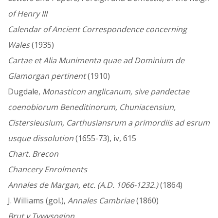
of Henry III
Calendar of Ancient Correspondence concerning
Wales
(1935)
Cartae et Alia Munimenta quae ad Dominium de
Glamorgan pertinent
(1910)
Dugdale,
Monasticon anglicanum, sive pandectae
coenobiorum Beneditinorum, Chuniacensiun,
Cistersieusium, Carthusiansrum a primordiis ad esrum
usque dissolution
(1655-73), iv, 615
Chart. Brecon
Chancery Enrolments
Annales de Margan, etc. (A.D. 1066-1232.)
(1864)
J. Williams (gol.),
Annales Cambriae
(1860)
Brut y Tywysogion