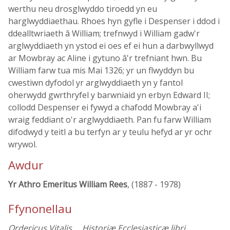
werthu neu drosglwyddo tiroedd yn eu
harglwyddiaethau. Rhoes hyn gyfle i Despenser i ddod i
ddealltwriaeth â William; trefnwyd i William gadw'r
arglwyddiaeth yn ystod ei oes ef ei hun a darbwyllwyd
ar Mowbray ac Aline i gytuno â'r trefniant hwn. Bu
William farw tua mis Mai 1326; yr un flwyddyn bu
cwestiwn dyfodol yr arglwyddiaeth yn y fantol
oherwydd gwrthryfel y barwniaid yn erbyn Edward II;
collodd Despenser ei fywyd a chafodd Mowbray a'i
wraig feddiant o'r arglwyddiaeth. Pan fu farw William
difodwyd y teitl a bu terfyn ar y teulu hefyd ar yr ochr
wrywol.
Awdur
Yr Athro Emeritus William Rees
, (1887 - 1978)
Ffynonellau
Ordericus Vitalis … Historiæ Ecclesiasticæ libri