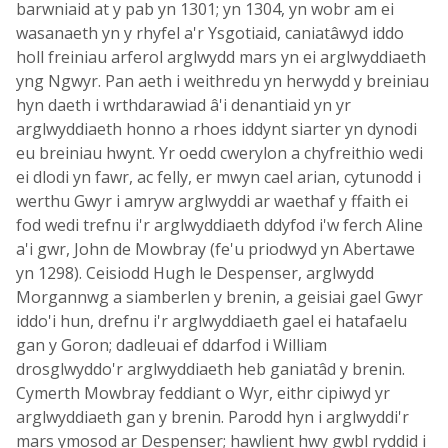
barwniaid at y pab yn 1301; yn 1304, yn wobr am ei
wasanaeth yn y rhyfel a'r Ysgotiaid, caniatâwyd iddo
holl freiniau arferol arglwydd mars yn ei arglwyddiaeth
yng Ngwyr. Pan aeth i weithredu yn herwydd y breiniau
hyn daeth i wrthdarawiad â'i denantiaid yn yr
arglwyddiaeth honno a rhoes iddynt siarter yn dynodi
eu breiniau hwynt. Yr oedd cwerylon a chyfreithio wedi
ei dlodi yn fawr, ac felly, er mwyn cael arian, cytunodd i
werthu Gwyr i amryw arglwyddi ar waethaf y ffaith ei
fod wedi trefnu i'r arglwyddiaeth ddyfod i'w ferch Aline
a'i gwr, John de Mowbray (fe'u priodwyd yn Abertawe
yn 1298). Ceisiodd Hugh le Despenser, arglwydd
Morgannwg a siamberlen y brenin, a geisiai gael Gwyr
iddo'i hun, drefnu i'r arglwyddiaeth gael ei hatafaelu
gan y Goron; dadleuai ef ddarfod i William
drosglwyddo'r arglwyddiaeth heb ganiatâd y brenin.
Cymerth Mowbray feddiant o Wyr, eithr cipiwyd yr
arglwyddiaeth gan y brenin. Parodd hyn i arglwyddi'r
mars ymosod ar Despenser; hawlient hwy gwbl ryddid i