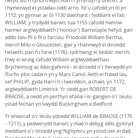
hefyd. Bu'n cynorthwyo Harri I yn erbyn y brenin, a
chymerwyd ei ystadau oddi arno. Fe'u cafodd yn ôl yn
1112; yn gynnar ar ôl 1130 daethant i feddiant ei fab
WILLIAM, y trydydd barwn; tua 1155 cafodd hwnnw
hanner arglwyddiaeth ('honour') Barnstaple hefyd, gan
addo talu ffi o fil o farciau. Priododd William Bertha,
merch Milo o Gloucester, gwr y rhannwyd ei diroedd
helaeth, pan fu farw (1176), cydrhwng ei bedair merch;
trwy ei wraig cafodd William arglwyddiaethau
Brycheiniog ac Abergafenni - ei diroedd o'r herwydd yn
ffurfio ploc cadarn yn y Mars Canol. Aeth ei frawd iau,
sef PHILIP, gyda Harri II i Iwerddon, a chael, yn 1172,
arglwyddiaeth Limerick. Yr oedd gan ROBERT DE
BRAOSE, a oedd yn perthyn efallai i is-gangen o'r teulu,
ystad fechan yn swyddi Buckingham a Bedford.
Yr enwocaf o'r teulu ydoedd WILLIAM de BRAOSE (1175
- 1211), y pedwerydd barwn; y mae'n debyg iddo gymryd
meddiant o'r tiroedd yng Nghymru yn ystod oes ei dad.