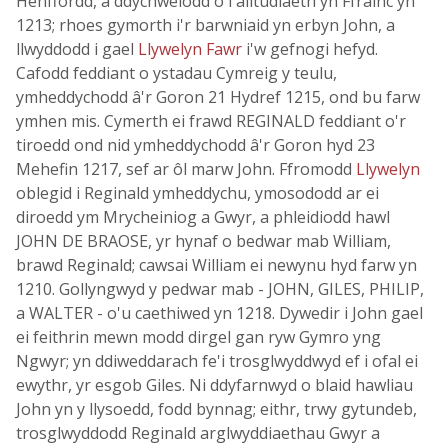
Henffordd, a ddychwelodd o'i alltudiaeth yn Ffrainc yn
1213; rhoes gymorth i'r barwniaid yn erbyn John, a
llwyddodd i gael
Llywelyn Fawr
i'w gefnogi hefyd.
Cafodd feddiant o ystadau Cymreig y teulu,
ymheddychodd â'r Goron 21 Hydref 1215, ond bu farw
ymhen mis. Cymerth ei frawd REGINALD feddiant o'r
tiroedd ond nid ymheddychodd â'r Goron hyd 23
Mehefin 1217, sef ar ôl marw John. Ffromodd
Llywelyn
oblegid i Reginald ymheddychu, ymosododd ar ei
diroedd ym Mrycheiniog a Gwyr, a phleidiodd hawl
JOHN DE BRAOSE, yr hynaf o bedwar mab William,
brawd Reginald; cawsai William ei newynu hyd farw yn
1210. Gollyngwyd y pedwar mab - JOHN, GILES, PHILIP,
a WALTER - o'u caethiwed yn 1218. Dywedir i John gael
ei feithrin mewn modd dirgel gan ryw Gymro yng
Ngwyr; yn ddiweddarach fe'i trosglwyddwyd ef i ofal ei
ewythr, yr esgob Giles. Ni ddyfarnwyd o blaid hawliau
John yn y llysoedd, fodd bynnag; eithr, trwy gytundeb,
trosglwyddodd Reginald arglwyddiaethau Gwyr a