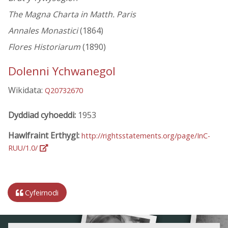
The Magna Charta in Matth. Paris
Annales Monastici
(1864)
Flores Historiarum
(1890)
Dolenni Ychwanegol
Wikidata:
Q20732670
Dyddiad cyhoeddi:
1953
Hawlfraint Erthygl:
http://rightsstatements.org/page/InC-
RUU/1.0/
Cyfeirnodi