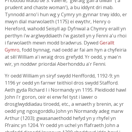
Priododd Maud de S. Valerie, 'gwraig gall a diwair' ('a
prudent and chaste woman'), a bu iddynt dri mab.
Tynnodd arno'i hun wg y Cymry yn gynnar trwy iddo, er
mwyn dial marwolaeth (1175) ei ewythr, Henry o
Hereford, wahodd Seisyll ap Dyfnwal a Chymry eraill yn
perthyn i'w arglwyddiaeth i'w gastell yn y Fenni a'u rhoi
i farwolaeth mewn modd bradwrus. Dywed
Gerallt
Gymro
, fodd bynnag, nad oedd ar fai am hyn a chyfeiria
at sêl William a'i wraig dros grefydd. Yr oedd, y mae'n
wir, yn noddwr priordai Aberhonddu a'r Fenni.
Yr oedd William yn siryf swydd Henffordd, 1192-9; yn
1196 yr oedd yn farnwr teithiol dros swydd Stafford.
Aeth gyda Richard I i Normandy yn 1195. Pleidiodd hawl
John i'r goron, ceir ei enw fel tyst i lawer o
drosglwyddiadau tiroedd, etc., a wnaeth y brenin, ac yr
oedd yng ngosgorddlu John yn Normandy adeg marw
Arthur (1203); gwasanaethodd hefyd yn y rhyfel yn
Ffrainc yn 1204. Yr oedd yn uchel yn ffafraeth John a