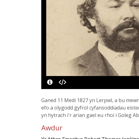
Ganed 11 Medi 1827 yn Lerpwl, a bu mewn b
efo a olygodd gyfrol cyfansoddiadau eist
yn hytrach i'r arian gael eu rhoi i Goleg A
Awdur