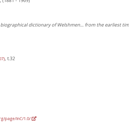
, (1881 - 1969)
iographical dictionary of Welshmen... from the earliest tim
, t.32
07)
org/page/InC/1.0/