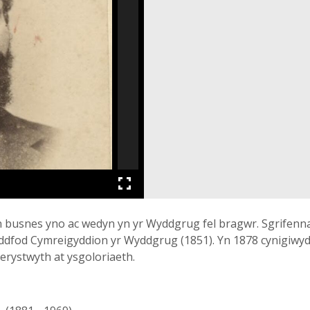
usnes yno ac wedyn yn yr Wyddgrug fel bragwr. Sgrifennai i'
eddfod Cymreigyddion yr Wyddgrug (1851). Yn 1878 cynigiwyd
berystwyth at ysgoloriaeth.