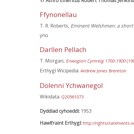
Yr Athro Emeritus Robert Thomas Jenkins
Ffynonellau
T. R. Roberts,
Eminent Welshmen: a short b
yno
Darllen Pellach
T. Morgan,
Enwogion Cymreig 1700-1900
(19
Erthygl Wicipedia:
Andrew Jones Brereton
Dolenni Ychwanegol
Wikidata:
Q20561073
Dyddiad cyhoeddi:
1953
Hawlfraint Erthygl:
http://rightsstatements.