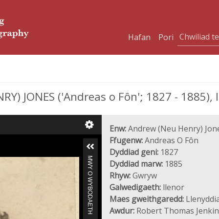
Hafan
Pori
 JONES ('Andreas o Fôn'; 1827 - 1885), l
Enw:
Andrew (Neu Henry) Jon
Ffugenw:
Andreas O Fôn
Dyddiad geni:
1827
MWY O WYBODAETH
Dyddiad marw:
1885
Rhyw:
Gwryw
Galwedigaeth:
llenor
Maes gweithgaredd:
Llenyddia
Awdur:
Robert Thomas Jenkin