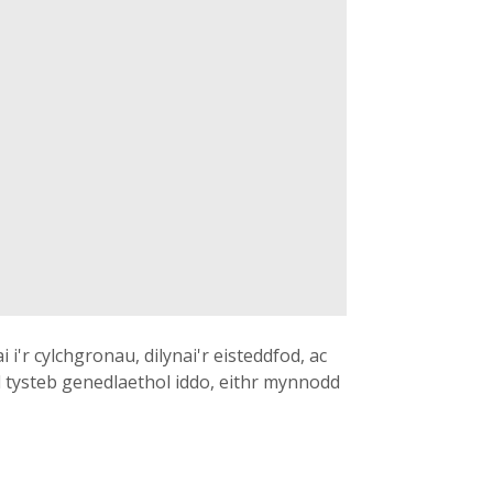
r cylchgronau, dilynai'r eisteddfod, ac
 tysteb genedlaethol iddo, eithr mynnodd