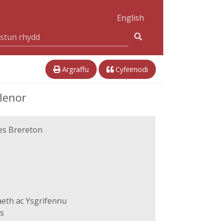
English
Argraffu
Cyfeirnodi
lenor
es Brereton
eth ac Ysgrifennu
s