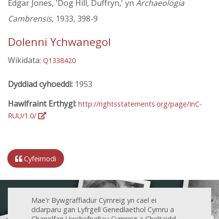
Edgar Jones, 'Dog Hill, Duffryn,' yn
Archaeologia
Cambrensis
, 1933, 398-9
Dolenni Ychwanegol
Wikidata:
Q1338420
Dyddiad cyhoeddi:
1953
Hawlfraint Erthygl:
http://rightsstatements.org/page/InC-
RUU/1.0/
Cyfeirnodi
Mae'r Bywgraffiadur Cymreig yn cael ei
ddarparu gan Lyfrgell Genedlaethol Cymru a
Chanolfan Uwchefrydiau Cymreig a Cheltaidd