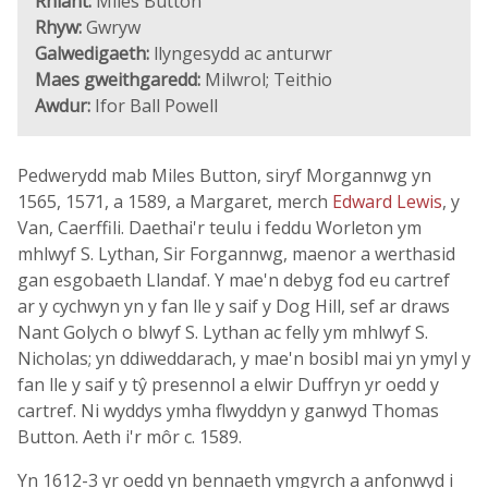
Rhiant:
Miles Button
Rhyw:
Gwryw
Galwedigaeth:
llyngesydd ac anturwr
Maes gweithgaredd:
Milwrol; Teithio
Awdur:
Ifor Ball Powell
Pedwerydd mab Miles Button, siryf Morgannwg yn
1565, 1571, a 1589, a Margaret, merch
Edward Lewis
, y
Van, Caerffili. Daethai'r teulu i feddu Worleton ym
mhlwyf S. Lythan, Sir Forgannwg, maenor a werthasid
gan esgobaeth Llandaf. Y mae'n debyg fod eu cartref
ar y cychwyn yn y fan lle y saif y Dog Hill, sef ar draws
Nant Golych o blwyf S. Lythan ac felly ym mhlwyf S.
Nicholas; yn ddiweddarach, y mae'n bosibl mai yn ymyl y
fan lle y saif y tŷ presennol a elwir Duffryn yr oedd y
cartref. Ni wyddys ymha flwyddyn y ganwyd Thomas
Button. Aeth i'r môr c. 1589.
Yn 1612-3 yr oedd yn bennaeth ymgyrch a anfonwyd i