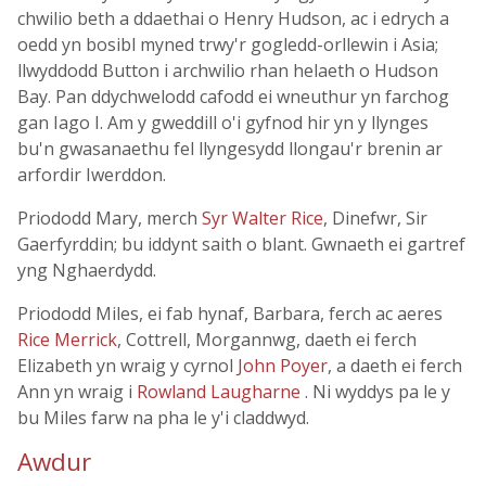
chwilio beth a ddaethai o Henry Hudson, ac i edrych a
oedd yn bosibl myned trwy'r gogledd-orllewin i Asia;
llwyddodd Button i archwilio rhan helaeth o Hudson
Bay. Pan ddychwelodd cafodd ei wneuthur yn farchog
gan Iago I. Am y gweddill o'i gyfnod hir yn y llynges
bu'n gwasanaethu fel llyngesydd llongau'r brenin ar
arfordir Iwerddon.
Priododd Mary, merch
Syr Walter Rice
, Dinefwr, Sir
Gaerfyrddin; bu iddynt saith o blant. Gwnaeth ei gartref
yng Nghaerdydd.
Priododd Miles, ei fab hynaf, Barbara, ferch ac aeres
Rice Merrick
, Cottrell, Morgannwg, daeth ei ferch
Elizabeth yn wraig y cyrnol
John Poyer
, a daeth ei ferch
Ann yn wraig i
Rowland Laugharne
. Ni wyddys pa le y
bu Miles farw na pha le y'i claddwyd.
Awdur