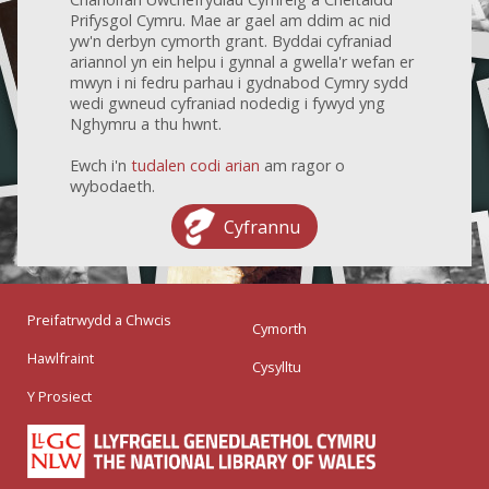
Prifysgol Cymru. Mae ar gael am ddim ac nid
yw'n derbyn cymorth grant. Byddai cyfraniad
ariannol yn ein helpu i gynnal a gwella'r wefan er
mwyn i ni fedru parhau i gydnabod Cymry sydd
wedi gwneud cyfraniad nodedig i fywyd yng
Nghymru a thu hwnt.
Ewch i'n
tudalen codi arian
am ragor o
wybodaeth.
Cyfrannu
Preifatrwydd a Chwcis
Cymorth
Hawlfraint
Cysylltu
Y Prosiect