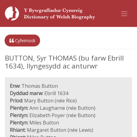
Cyfeirnodi
BUTTON, Syr THOMAS (bu farw Ebrill
1634), llyngesydd ac anturwr
Enw:
Thomas Button
Dyddiad marw:
Ebrill 1634
Priod:
Mary Button (née Rice)
Plentyn:
Ann Laugharne (née Button)
Plentyn:
Elizabeth Poyer (née Button)
Plentyn:
Miles Button
Rhiant:
Margaret Button (née Lewis)