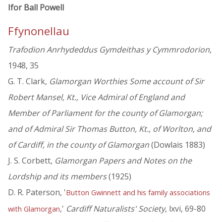
Ifor Ball Powell
Ffynonellau
Trafodion Anrhydeddus Gymdeithas y Cymmrodorion
,
1948, 35
G. T. Clark,
Glamorgan Worthies Some account of Sir
Robert Mansel, Kt., Vice Admiral of England and
Member of Parliament for the county of Glamorgan;
and of Admiral Sir Thomas Button, Kt., of Worlton, and
of Cardiff, in the county of Glamorgan
(Dowlais 1883)
J. S. Corbett,
Glamorgan Papers and Notes on the
Lordship and its members
(1925)
D. R. Paterson, '
Button Gwinnett and his family associations
,'
Cardiff Naturalists' Society
, lxvi, 69-80
with Glamorgan