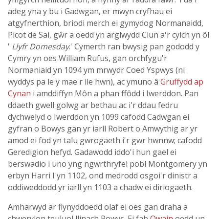
adeg yna y bu i Gadwgan, er mwyn cryfhau ei
atgyfnerthion, briodi merch ei gymydog Normanaidd,
Picot de Sai, gŵr a oedd yn arglwydd Clun a'r cylch yn ôl
'
Llyfr Domesday
.' Cymerth ran bwysig pan gododd y
Cymry yn oes William Rufus, gan orchfygu'r
Normaniaid yn 1094 ym mrwydr Coed Yspwys (ni
wyddys pa le y mae'r lle hwn), ac ymuno â
Gruffydd ap
Cynan
i amddiffyn Môn a phan ffôdd i Iwerddon. Pan
ddaeth gwell golwg ar bethau ac i'r ddau fedru
dychwelyd o Iwerddon yn 1099 cafodd Cadwgan ei
gyfran o Bowys gan yr iarll Robert o Amwythig ar yr
amod ei fod yn talu gwrogaeth i'r gwr hwnnw; cafodd
Geredigion hefyd. Gadawodd iddo'i hun gael ei
berswadio i uno yng ngwrthryfel pobl Montgomery yn
erbyn Harri I yn 1102, ond medrodd osgoi'r dinistr a
oddiweddodd yr iarll yn 1103 a chadw ei diriogaeth.
Amharwyd ar flynyddoedd olaf ei oes gan draha a
chwerylon teuluol llinach Powys. Ei fab
Owain
oedd un