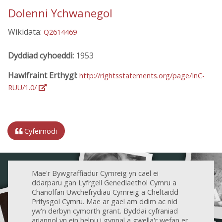
Dolenni Ychwanegol
Wikidata:
Q2614469
Dyddiad cyhoeddi:
1953
Hawlfraint Erthygl:
http://rightsstatements.org/page/InC-
RUU/1.0/
Cyfeirnodi
Mae'r Bywgraffiadur Cymreig yn cael ei
ddarparu gan Lyfrgell Genedlaethol Cymru a
Chanolfan Uwchefrydiau Cymreig a Cheltaidd
Prifysgol Cymru. Mae ar gael am ddim ac nid
yw'n derbyn cymorth grant. Byddai cyfraniad
ariannol yn ein helpu i gynnal a gwella'r wefan er