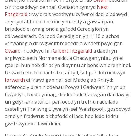
o'r troseddwyr pennaf. Gwnaeth cymryd
Nest
Fitzgerald
trwy drais waethygu cyflwr ei dad, a adawyd
ar y cyntaf heb ddim ond y maesty a gawsai pan
briododd ei wraig ond a gafodd Ceredigion yn
ddiweddarach. Collodd Geredigion yn 1110 o achos
ychwaneg o ddrwgweithredoedd a wnaethpwyd gan
Owain
; rhoddwyd hi i
Gilbert Fitzgerald
a daeth yn
arglwyddiaeth Normanaidd, a Chadwgan yntau yn ei
gael ei hun heb dir ac yn dibynnu ar bensiwn brenhinol.
Unwaith eto fe ddaeth tro ar fyd, sef pan lofruddiwyd
Iorwerth
ei frawd gan nai, sef Madog ap Rhiryd;
adferodd y brenin ddehau Powys i Gadwgan. Yn yr un
flwyddyn, fodd bynnag, dioddefodd Cadwgan dan law yr
un gelyn annaturiol; pan oedd yn trefnu i adeiladu
castell yn Trallwng Llywelyn (sef Welshpool), gosodwyd
arno yn fradwrus a chafodd ei ladd heb iddo fedru
gwrthwynebu fawr ddim.
Disgrifia'r 'Anglo-Saxon Chronicle' ef yn 1097 fel y