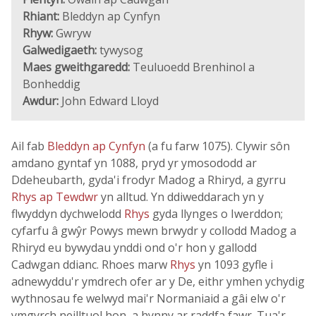
Rhiant:
Bleddyn ap Cynfyn
Rhyw:
Gwryw
Galwedigaeth:
tywysog
Maes gweithgaredd:
Teuluoedd Brenhinol a
Bonheddig
Awdur:
John Edward Lloyd
Ail fab
Bleddyn ap Cynfyn
(a fu farw 1075). Clywir sôn
amdano gyntaf yn 1088, pryd yr ymosododd ar
Ddeheubarth, gyda'i frodyr Madog a Rhiryd, a gyrru
Rhys ap Tewdwr
yn alltud. Yn ddiweddarach yn y
flwyddyn dychwelodd
Rhys
gyda llynges o Iwerddon;
cyfarfu â gwŷr Powys mewn brwydr y collodd Madog a
Rhiryd eu bywydau ynddi ond o'r hon y gallodd
Cadwgan ddianc. Rhoes marw
Rhys
yn 1093 gyfle i
adnewyddu'r ymdrech ofer ar y De, eithr ymhen ychydig
wythnosau fe welwyd mai'r Normaniaid a gâi elw o'r
ymgyrch neilltuol hon, a hynny ar raddfa fawr. Tua'r