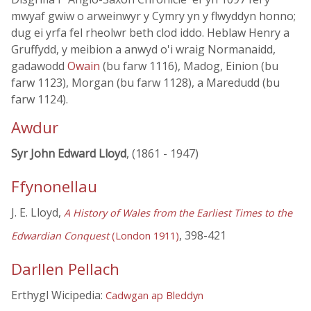
mwyaf gwiw o arweinwyr y Cymry yn y flwyddyn honno;
dug ei yrfa fel rheolwr beth clod iddo. Heblaw Henry a
Gruffydd, y meibion a anwyd o'i wraig Normanaidd,
gadawodd
Owain
(bu farw 1116), Madog, Einion (bu
farw 1123), Morgan (bu farw 1128), a Maredudd (bu
farw 1124).
Awdur
Syr John Edward Lloyd
, (1861 - 1947)
Ffynonellau
J. E. Lloyd,
A History of Wales from the Earliest Times to the
, 398-421
Edwardian Conquest
(London 1911)
Darllen Pellach
Erthygl Wicipedia:
Cadwgan ap Bleddyn