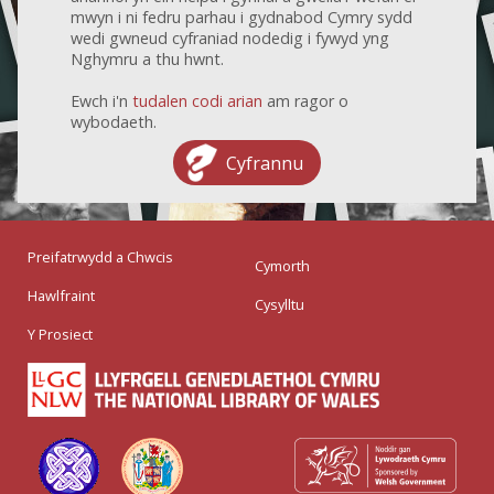
mwyn i ni fedru parhau i gydnabod Cymry sydd
wedi gwneud cyfraniad nodedig i fywyd yng
Nghymru a thu hwnt.
Ewch i'n
tudalen codi arian
am ragor o
wybodaeth.
Cyfrannu
Preifatrwydd a Chwcis
Cymorth
Hawlfraint
Cysylltu
Y Prosiect