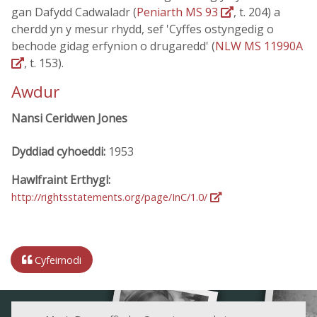
gan Dafydd Cadwaladr (
Peniarth MS 93
, t. 204) a
cherdd yn y mesur rhydd, sef 'Cyffes ostyngedig o
bechode gidag erfynion o drugaredd' (
NLW MS 11990A
, t. 153).
Awdur
Nansi Ceridwen Jones
Dyddiad cyhoeddi:
1953
Hawlfraint Erthygl:
http://rightsstatements.org/page/InC/1.0/
Cyfeirnodi