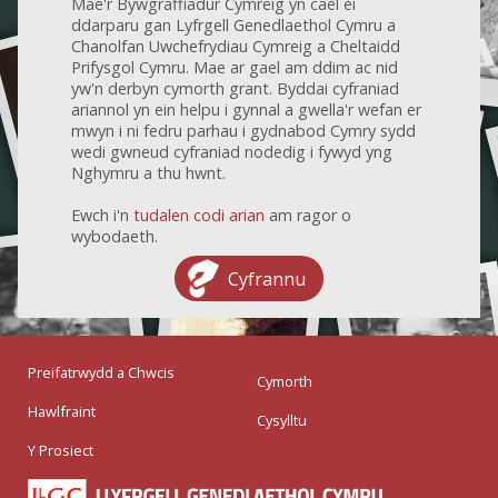
Mae'r Bywgraffiadur Cymreig yn cael ei
ddarparu gan Lyfrgell Genedlaethol Cymru a
Chanolfan Uwchefrydiau Cymreig a Cheltaidd
Prifysgol Cymru. Mae ar gael am ddim ac nid
yw'n derbyn cymorth grant. Byddai cyfraniad
ariannol yn ein helpu i gynnal a gwella'r wefan er
mwyn i ni fedru parhau i gydnabod Cymry sydd
wedi gwneud cyfraniad nodedig i fywyd yng
Nghymru a thu hwnt.
Ewch i'n
tudalen codi arian
am ragor o
wybodaeth.
Cyfrannu
Preifatrwydd a Chwcis
Cymorth
Hawlfraint
Cysylltu
Y Prosiect