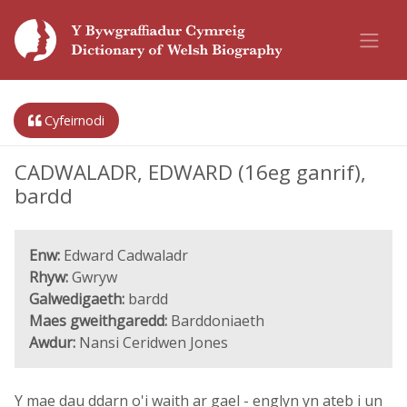
Cyfeirnodi
CADWALADR, EDWARD (16eg ganrif),
bardd
Enw:
Edward Cadwaladr
Rhyw:
Gwryw
Galwedigaeth:
bardd
Maes gweithgaredd:
Barddoniaeth
Awdur:
Nansi Ceridwen Jones
Y mae dau ddarn o'i waith ar gael - englyn yn ateb i un