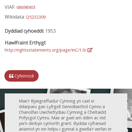
VIAF:
68698903
Wikidata:
Q5232309
Dyddiad cyhoeddi:
1953
Hawlfraint Erthygl:
http://rightsstatements.org/page/InC/1.0/
Cyfeirnodi
Mae'r Bywgraffiadur Cymreig yn cael ei
ddarparu gan Lyfrgell Genedlaethol Cymru a
Chanolfan Uwchefrydiau Cymreig a Cheltaidd
Prifysgol Cymru. Mae ar gael am ddim ac nid
yw'n derbyn cymorth grant. Byddai cyfraniad
ariannol yn ein helpu i gynnal a gwella'r wefan er