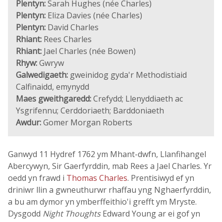
Plentyn:
Sarah Hughes (née Charles)
Plentyn:
Eliza Davies (née Charles)
Plentyn:
David Charles
Rhiant:
Rees Charles
Rhiant:
Jael Charles (née Bowen)
Rhyw:
Gwryw
Galwedigaeth:
gweinidog gyda'r Methodistiaid
Calfinaidd, emynydd
Maes gweithgaredd:
Crefydd; Llenyddiaeth ac
Ysgrifennu; Cerddoriaeth; Barddoniaeth
Awdur:
Gomer Morgan Roberts
Ganwyd 11 Hydref 1762 ym Mhant-dwfn, Llanfihangel
Abercywyn, Sir Gaerfyrddin, mab Rees a Jael Charles. Yr
oedd yn frawd i
Thomas Charles
. Prentisiwyd ef yn
driniwr llin a gwneuthurwr rhaffau yng Nghaerfyrddin,
a bu am dymor yn ymberffeithio'i grefft ym Mryste.
Dysgodd
Night Thoughts
Edward Young ar ei gof yn