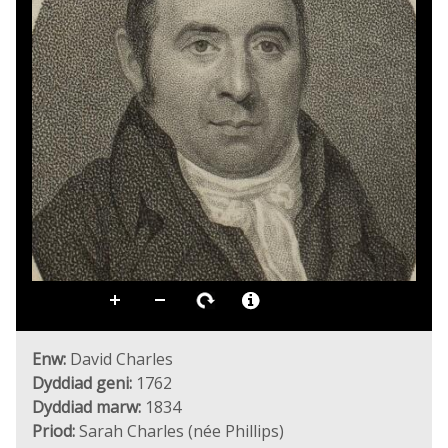
Enw:
David Charles
Dyddiad geni:
1762
Dyddiad marw:
1834
Priod:
Sarah Charles (née Phillips)