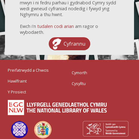
mwyn i ni fedru parhau i gydnabod Cymry sydd
wedi gwneud cyfraniad nodedig i fywyd yng
Nghymru a thu hwnt.
Ewch i'n
tudalen codi arian
am ragor o
wybodaeth.
Cyfrannu
Preifatrwydd a Chwcis
Cymorth
Hawlfraint
Cysylltu
Y Prosiect