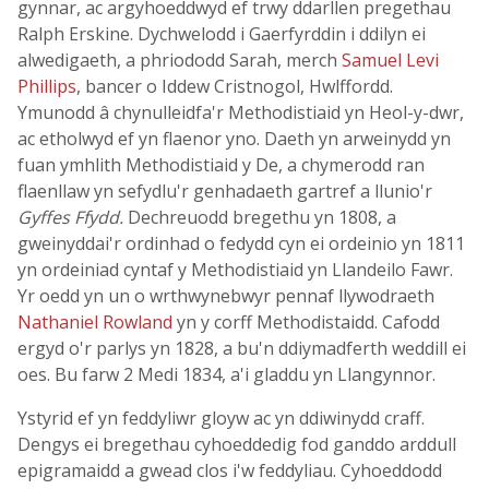
gynnar, ac argyhoeddwyd ef trwy ddarllen pregethau
Ralph Erskine. Dychwelodd i Gaerfyrddin i ddilyn ei
alwedigaeth, a phriododd Sarah, merch
Samuel Levi
Phillips
, bancer o Iddew Cristnogol, Hwlffordd.
Ymunodd â chynulleidfa'r Methodistiaid yn Heol-y-dwr,
ac etholwyd ef yn flaenor yno. Daeth yn arweinydd yn
fuan ymhlith Methodistiaid y De, a chymerodd ran
flaenllaw yn sefydlu'r genhadaeth gartref a llunio'r
Gyffes Ffydd.
Dechreuodd bregethu yn 1808, a
gweinyddai'r ordinhad o fedydd cyn ei ordeinio yn 1811
yn ordeiniad cyntaf y Methodistiaid yn Llandeilo Fawr.
Yr oedd yn un o wrthwynebwyr pennaf llywodraeth
Nathaniel Rowland
yn y corff Methodistaidd. Cafodd
ergyd o'r parlys yn 1828, a bu'n ddiymadferth weddill ei
oes. Bu farw 2 Medi 1834, a'i gladdu yn Llangynnor.
Ystyrid ef yn feddyliwr gloyw ac yn ddiwinydd craff.
Dengys ei bregethau cyhoeddedig fod ganddo arddull
epigramaidd a gwead clos i'w feddyliau. Cyhoeddodd