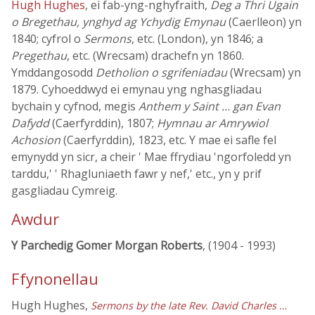
Hugh Hughes
, ei fab-yng-nghyfraith,
Deg a Thri Ugain
o Bregethau, ynghyd ag Ychydig Emynau
(Caerlleon) yn
1840; cyfrol o
Sermons
, etc. (London), yn 1846; a
Pregethau
, etc. (Wrecsam) drachefn yn 1860.
Ymddangosodd
Detholion o sgrifeniadau
(Wrecsam) yn
1879. Cyhoeddwyd ei emynau yng nghasgliadau
bychain y cyfnod, megis
Anthem y Saint … gan Evan
Dafydd
(Caerfyrddin), 1807;
Hymnau ar Amrywiol
Achosion
(Caerfyrddin), 1823, etc. Y mae ei safle fel
emynydd yn sicr, a cheir ' Mae ffrydiau 'ngorfoledd yn
tarddu,' ' Rhagluniaeth fawr y nef,' etc., yn y prif
gasgliadau Cymreig.
Awdur
Y Parchedig Gomer Morgan Roberts
, (1904 - 1993)
Ffynonellau
Hugh Hughes,
Sermons by the late Rev. David Charles …