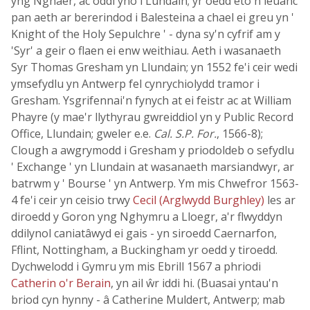
yng Nghaer, ac oddi yno i Lundain; yr oedd eto'n ieuanc
pan aeth ar bererindod i Balesteina a chael ei greu yn '
Knight of the Holy Sepulchre ' - dyna sy'n cyfrif am y
'Syr' a geir o flaen ei enw weithiau. Aeth i wasanaeth
Syr Thomas Gresham yn Llundain; yn 1552 fe'i ceir wedi
ymsefydlu yn Antwerp fel cynrychiolydd tramor i
Gresham. Ysgrifennai'n fynych at ei feistr ac at William
Phayre (y mae'r llythyrau gwreiddiol yn y Public Record
Office, Llundain; gweler e.e.
Cal. S.P. For.
, 1566-8);
Clough a awgrymodd i Gresham y priodoldeb o sefydlu
' Exchange ' yn Llundain at wasanaeth marsiandwyr, ar
batrwm y ' Bourse ' yn Antwerp. Ym mis Chwefror 1563-
4 fe'i ceir yn ceisio trwy
Cecil (Arglwydd Burghley)
les ar
diroedd y Goron yng Nghymru a Lloegr, a'r flwyddyn
ddilynol caniatâwyd ei gais - yn siroedd Caernarfon,
Fflint, Nottingham, a Buckingham yr oedd y tiroedd.
Dychwelodd i Gymru ym mis Ebrill 1567 a phriodi
Catherin o'r Berain
, yn ail ŵr iddi hi. (Buasai yntau'n
briod cyn hynny - â Catherine Muldert, Antwerp; mab