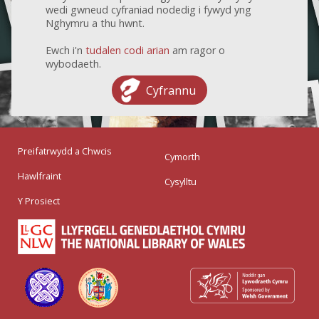
wedi gwneud cyfraniad nodedig i fywyd yng
Nghymru a thu hwnt.
Ewch i'n
tudalen codi arian
am ragor o
wybodaeth.
Cyfrannu
Preifatrwydd a Chwcis
Cymorth
Hawlfraint
Cysylltu
Y Prosiect