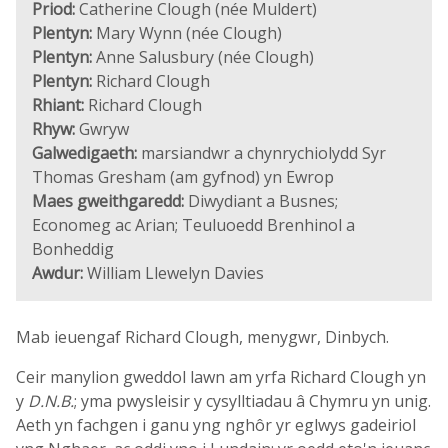
Priod:
Catherine Clough (née Muldert)
Plentyn:
Mary Wynn (née Clough)
Plentyn:
Anne Salusbury (née Clough)
Plentyn:
Richard Clough
Rhiant:
Richard Clough
Rhyw:
Gwryw
Galwedigaeth:
marsiandwr a chynrychiolydd Syr
Thomas Gresham (am gyfnod) yn Ewrop
Maes gweithgaredd:
Diwydiant a Busnes;
Economeg ac Arian; Teuluoedd Brenhinol a
Bonheddig
Awdur:
William Llewelyn Davies
Mab ieuengaf Richard Clough, menygwr, Dinbych.
Ceir manylion gweddol lawn am yrfa Richard Clough yn
y
D.N.B.
; yma pwysleisir y cysylltiadau â Chymru yn unig.
Aeth yn fachgen i ganu yng nghôr yr eglwys gadeiriol