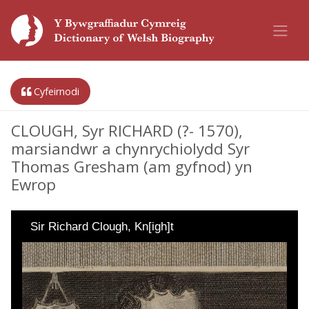
Cyfeirnodi
CLOUGH, Syr RICHARD (?- 1570),
marsiandwr a chynrychiolydd Syr
Thomas Gresham (am gyfnod) yn
Ewrop
Sir Richard Clough, Kn[igh]t