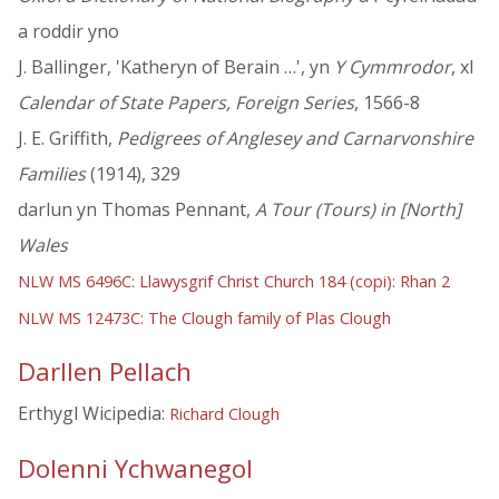
a roddir yno
J. Ballinger, 'Katheryn of Berain …', yn
Y Cymmrodor
, xl
Calendar of State Papers, Foreign Series
, 1566-8
J. E. Griffith,
Pedigrees of Anglesey and Carnarvonshire
Families
(1914), 329
darlun yn Thomas Pennant,
A Tour (Tours) in [North]
Wales
NLW MS 6496C: Llawysgrif Christ Church 184 (copi): Rhan 2
NLW MS 12473C: The Clough family of Plas Clough
Darllen Pellach
Erthygl Wicipedia:
Richard Clough
Dolenni Ychwanegol