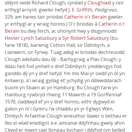
iddynt oedd Richard Clough, cyndad y
Cloughiaid
y ceir
erthygl arnynt; gweler hefyd
J. E. Griffith
,
Pedigrees
,
329; am hanes tair priodas
Catherin o'r Berain
gweler
yr erthygl ar y wraig honno.) O'r briodas â
Catherin o'r
Berain
bu dwy ferch, ac ohonynt hwy y disgynnodd
Hester Lynch Salusbury
a
Syr Robert Salusbury
(bu
farw 1818), barwnig Cotton Hall, sir Ddinbych, a
Llanwern, sir Fynwy. Tuag adeg ei briodas dechreuodd
Clough adeiladu dau dŷ - Bachygraig a Plas Clough, y
ddau heb fod ymhell o dref Ddinbych; ymddengys fod
ganddo dŷ yn y dref hefyd. Ym mis Mai yr oedd yn ôl yn
Antwerp, a'i wraig gydag ef; ychydig yn ddiweddarach
buont yn Sbaen ac yn Hamburg. Bu Clough farw yn
Hamburg rywbryd rhwng 11 Mawrth a 19 Gorffennaf
1570; claddwyd ef yn y dref honno, eithr dygwyd ei
galon yn ôl i Gymru i'w chladdu yn yr Eglwys Wen,
Dinbych. Arfaethai Clough wneuthur llawer o bethau er
lles ei wlad enedigol; e.e. amcanai ddyfnhau gwely afon
Clwyd er mwyn cael llongau bychain i ddyfod cyn belled