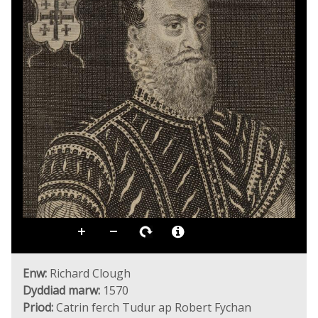
Enw:
Richard Clough
Dyddiad marw:
1570
Priod:
Catrin ferch Tudur ap Robert Fychan