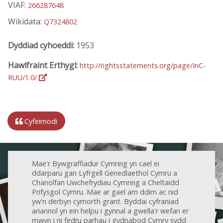
VIAF:
266287648
Wikidata:
Q7324802
Dyddiad cyhoeddi:
1953
Hawlfraint Erthygl:
http://rightsstatements.org/page/InC-
RUU/1.0/
Cyfeirnodi
Mae'r Bywgraffiadur Cymreig yn cael ei
ddarparu gan Lyfrgell Genedlaethol Cymru a
Chanolfan Uwchefrydiau Cymreig a Cheltaidd
Prifysgol Cymru. Mae ar gael am ddim ac nid
yw'n derbyn cymorth grant. Byddai cyfraniad
ariannol yn ein helpu i gynnal a gwella'r wefan er
mwyn i ni fedru parhau i gydnabod Cymry sydd