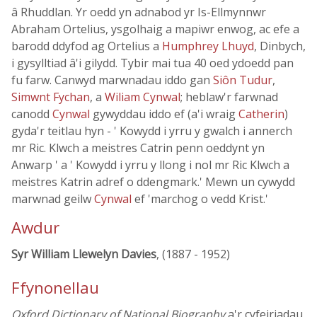
â Rhuddlan. Yr oedd yn adnabod yr Is-Ellmynnwr
Abraham Ortelius, ysgolhaig a mapiwr enwog, ac efe a
barodd ddyfod ag Ortelius a
Humphrey Lhuyd
, Dinbych,
i gysylltiad â'i gilydd. Tybir mai tua 40 oed ydoedd pan
fu farw. Canwyd marwnadau iddo gan
Siôn Tudur
,
Simwnt Fychan
, a
Wiliam Cynwal
; heblaw'r farwnad
canodd
Cynwal
gywyddau iddo ef (a'i wraig
Catherin
)
gyda'r teitlau hyn - ' Kowydd i yrru y gwalch i annerch
mr Ric. Klwch a meistres Catrin penn oeddynt yn
Anwarp ' a ' Kowydd i yrru y llong i nol mr Ric Klwch a
meistres Katrin adref o ddengmark.' Mewn un cywydd
marwnad geilw
Cynwal
ef 'marchog o vedd Krist.'
Awdur
Syr William Llewelyn Davies
, (1887 - 1952)
Ffynonellau
Oxford Dictionary of National Biography
a'r cyfeiriadau