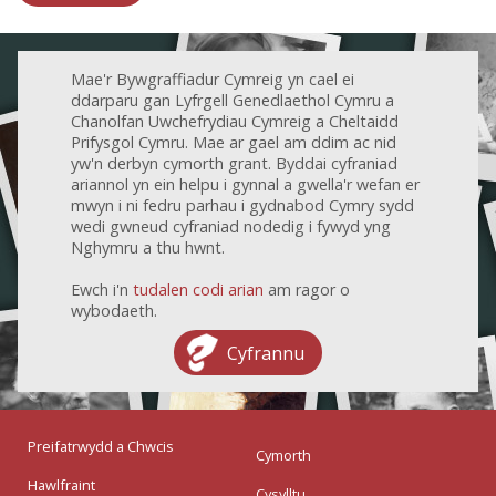
Mae'r Bywgraffiadur Cymreig yn cael ei
ddarparu gan Lyfrgell Genedlaethol Cymru a
Chanolfan Uwchefrydiau Cymreig a Cheltaidd
Prifysgol Cymru. Mae ar gael am ddim ac nid
yw'n derbyn cymorth grant. Byddai cyfraniad
ariannol yn ein helpu i gynnal a gwella'r wefan er
mwyn i ni fedru parhau i gydnabod Cymry sydd
wedi gwneud cyfraniad nodedig i fywyd yng
Nghymru a thu hwnt.
Ewch i'n
tudalen codi arian
am ragor o
wybodaeth.
Cyfrannu
Preifatrwydd a Chwcis
Cymorth
Hawlfraint
Cysylltu