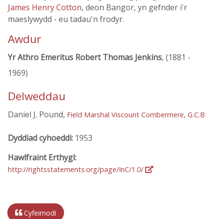
James Henry Cotton
, deon Bangor, yn gefnder i'r
maeslywydd - eu tadau'n frodyr.
Awdur
Yr Athro Emeritus Robert Thomas Jenkins
, (1881 -
1969)
Delweddau
Daniel J. Pound,
Field Marshal Viscount Combermere, G.C.B
Dyddiad cyhoeddi:
1953
Hawlfraint Erthygl:
http://rightsstatements.org/page/InC/1.0/
Cyfeirnodi