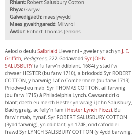
Rhiant:
Robert Salusbury Cotton
Rhyw:
Gwryw
Galwedigaeth:
maeslywydd
Maes gweithgaredd:
Milwrol
Awdur:
Robert Thomas Jenkins
Aelod o deulu
Salbriaid
Llewenni - gweler yr ach yn
J. E.
Griffith
,
Pedigrees
, 222. Gadawodd
Syr JOHN
SALUSBURY
(a fu farw'n ddiblant, 1684) y stad i'w
chwaer HESTER (bu farw 1710), a briododd Syr ROBERT
COTTON, y barwnig 1af o Combermere (bu farw 1713).
Priodwyd eu mab, Syr THOMAS COTTON, ail farwnig
(bu farw 1715) â Philadelphia Lynch. Cawsant dri o
blant; daeth eu merch Hester yn wraig i John Salusbury,
Bachygraig, ac felly'n fam i
Hester Lynch Piozzi
. Bu
farw'r mab, hynaf, Syr ROBERT SALUSBURY COTTON
(3ydd farwnig), yn ddiblant, yn 1748, ond cafodd ei
frawd Syr LYNCH SALISBURY COTTON (y 4ydd barwnig,