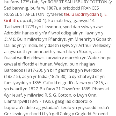
bu farw 1775) fab, Syr ROBERT SALUSBURY COTTON (y
5ed barwnig, bu farw 1807), a briododd FRANCES
RUSSEL STAPLETON, cyfaeres
teulu Bodrhyddan
(
J. E.
Griffith
, op. cit., 260-1). Eu mab hwy, ganwyd 14
Tachwedd 1773 (yn Llewenni), sydd dan sylw yn awr.
Adroddir hanes ei yrfa filwrol ddisglair yn llawn yn y
D.N.B.
Bu'n milwrio yn Fflandrys, ym Mhenrhyn Gobaith
Da, ac yn yr India, lle y daeth i sylw Syr Arthur Wellesley,
a'i gwnaeth yn bennaeth y marchlu yn Sbaen, ac a
fuasai wedi ei ddewis i arwain y marchlu yn Waterloo pe
cawsai ei ffordd ei hunan. Wedyn, bu'n rhaglaw
Barbados (1817-20), yn brif gadfridog yn Iwerddon
(1822-5), ac yn yr India (1825-30), a dyrchafwyd ef yn
faeslywydd yn 1855. Cafodd ei godi'n farwn yn 1815, ac
yn is-iarll yn 1827. Bu farw 21 Chwefror 1865. Rhoes ei
ŵyr ieuaf, y milwriad R. S. G. Cotton, o Lwyn Onn,
Llanfairpwll (1849 - 1925), gasgliad diddorol o
bapurau'n delio ag ystadau'r teulu yn ynysoedd India'r
Gorllewin yn rhodd i Lyfrgell Coleg y Gogledd. Yr oedd