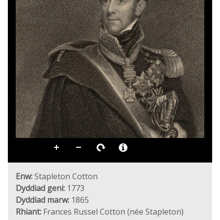
Enw:
Stapleton Cotton
Dyddiad geni:
1773
Dyddiad marw:
1865
Rhiant:
Frances Russel Cotton (née Stapleton)