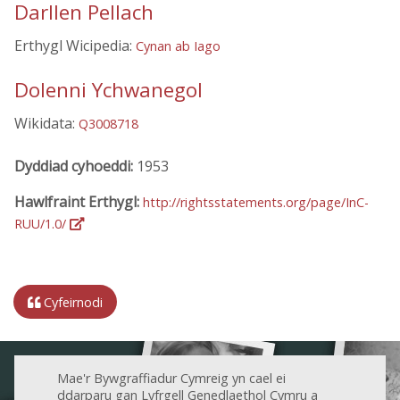
Darllen Pellach
Erthygl Wicipedia:
Cynan ab Iago
Dolenni Ychwanegol
Wikidata:
Q3008718
Dyddiad cyhoeddi:
1953
Hawlfraint Erthygl:
http://rightsstatements.org/page/InC-
RUU/1.0/
Cyfeirnodi
Mae'r Bywgraffiadur Cymreig yn cael ei
ddarparu gan Lyfrgell Genedlaethol Cymru a