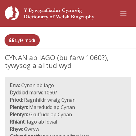
Cyfeirnodi
CYNAN ab IAGO (bu farw 1060?),
tywysog a alltudiwyd
Enw:
Cynan ab Iago
Dyddiad marw:
1060?
Priod:
Ragnhildr wraig Cynan
Plentyn:
Maredudd ap Cynan
Plentyn:
Gruffudd ap Cynan
Rhiant:
Iago ab Idwal
Rhyw:
Gwryw