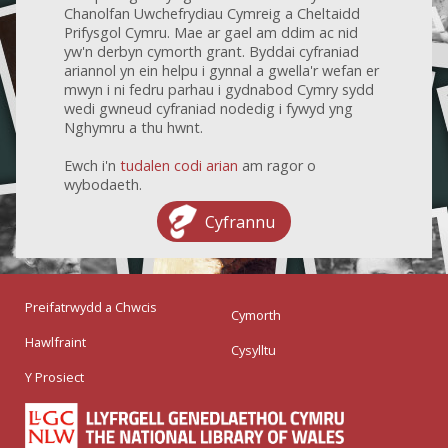
Chanolfan Uwchefrydiau Cymreig a Cheltaidd
Prifysgol Cymru. Mae ar gael am ddim ac nid
yw'n derbyn cymorth grant. Byddai cyfraniad
ariannol yn ein helpu i gynnal a gwella'r wefan er
mwyn i ni fedru parhau i gydnabod Cymry sydd
wedi gwneud cyfraniad nodedig i fywyd yng
Nghymru a thu hwnt.
Ewch i'n
tudalen codi arian
am ragor o
wybodaeth.
Cyfrannu
Preifatrwydd a Chwcis
Cymorth
Hawlfraint
Cysylltu
Y Prosiect