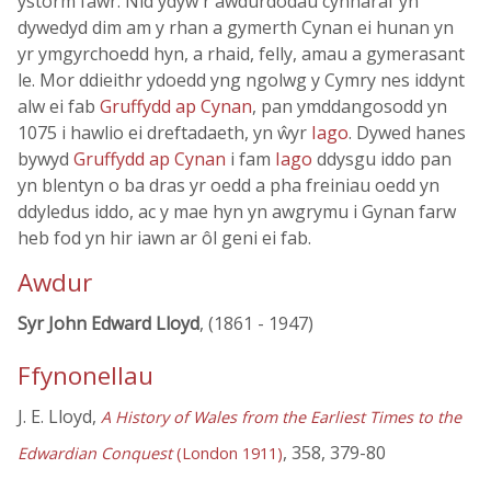
ystorm fawr. Nid ydyw'r awdurdodau cynharaf yn
dywedyd dim am y rhan a gymerth Cynan ei hunan yn
yr ymgyrchoedd hyn, a rhaid, felly, amau a gymerasant
le. Mor ddieithr ydoedd yng ngolwg y Cymry nes iddynt
alw ei fab
Gruffydd ap Cynan
, pan ymddangosodd yn
1075 i hawlio ei dreftadaeth, yn ŵyr
Iago
. Dywed hanes
bywyd
Gruffydd ap Cynan
i fam
Iago
ddysgu iddo pan
yn blentyn o ba dras yr oedd a pha freiniau oedd yn
ddyledus iddo, ac y mae hyn yn awgrymu i Gynan farw
heb fod yn hir iawn ar ôl geni ei fab.
Awdur
Syr John Edward Lloyd
, (1861 - 1947)
Ffynonellau
J. E. Lloyd,
A History of Wales from the Earliest Times to the
, 358, 379-80
Edwardian Conquest
(London 1911)