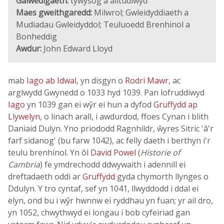
Galwedigaeth:
tywysog a alltudiwyd
Maes gweithgaredd:
Milwrol; Gwleidyddiaeth a
Mudiadau Gwleidyddol; Teuluoedd Brenhinol a
Bonheddig
Awdur:
John Edward Lloyd
mab
Iago ab Idwal
, yn disgyn o
Rodri Mawr
, ac
arglwydd Gwynedd o 1033 hyd 1039. Pan lofruddiwyd
Iago
yn 1039 gan ei wŷr ei hun a dyfod
Gruffydd ap
Llywelyn
, o linach arall, i awdurdod, ffoes Cynan i blith
Daniaid Dulyn. Yno priododd Ragnhildr, ŵyres Sitric 'â'r
farf sidanog' (bu farw 1042), ac felly daeth i berthyn i'r
teulu brenhinol. Yn ôl
David Powel
(
Historie of
Cambria
) fe ymdrechodd ddwywaith i adennill ei
dreftadaeth oddi ar
Gruffydd
gyda chymorth llynges o
Ddulyn. Y tro cyntaf, sef yn 1041, llwyddodd i ddal ei
elyn, ond bu i wŷr hwnnw ei ryddhau yn fuan; yr ail dro,
yn 1052, chwythwyd ei longau i bob cyfeiriad gan