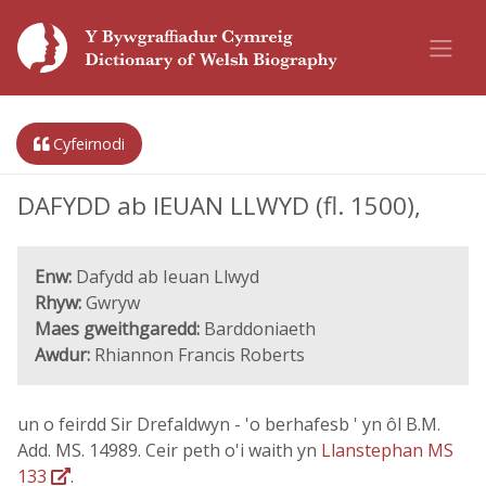
Cyfeirnodi
DAFYDD ab IEUAN LLWYD (fl. 1500),
Enw:
Dafydd ab Ieuan Llwyd
Rhyw:
Gwryw
Maes gweithgaredd:
Barddoniaeth
Awdur:
Rhiannon Francis Roberts
un o feirdd Sir Drefaldwyn - 'o berhafesb ' yn ôl B.M.
Add. MS. 14989. Ceir peth o'i waith yn
Llanstephan MS
133
.