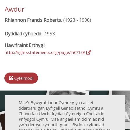
Awdur
Rhiannon Francis Roberts
, (1923 - 1990)
Dyddiad cyhoeddi:
1953
Hawlfraint Erthygl:
http://rightsstatements.org/page/InC/1.0/
Cyfeirnodi
Mae'r Bywgraffiadur Cymreig yn cael ei
ddarparu gan Lyfrgell Genedlaethol Cymru a
Chanolfan Uwchefrydiau Cymreig a Cheltaidd
Prifysgol Cymru. Mae ar gael am ddim ac nid
yw'n derbyn cymorth grant. Byddai cyfraniad