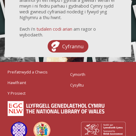
ariannol yn ein helpu i gynnal a gwella'r wefan er
mwyn i ni fedru parhau i gydnabod Cymry sydd
wedi gwneud cyfraniad nodedig i fywyd yng
Nghymru a thu hwnt.
Ewch i'n
tudalen codi arian
am ragor o
wybodaeth.
Cyfrannu
Preifatrwydd a Chwcis
Cymorth
Hawlfraint
Cysylltu
Y Prosiect