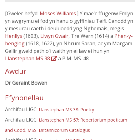
[Gweler hefyd:
Moses Williams
.] Y mae'r ffugenw Emlyn
yn awgrymu ei fod yn hanu o gyffiniau Teifi. Canodd yn
y mesurau caeth i deuluoedd yng Nghemais, megis
Henllys
(1603),
Llwyn Gwair
, Tre Wern (1614) a
Phen-y-
benglog
(1618, 1622), yn Nhrum Saran, ac ym Margam.
Gellir gweld peth o'i waith yn ei law ei hun yn
Llanstephan MS 38
a B.M. MS. 48.
Awdur
Dr Geraint Bowen
Ffynonellau
Archifau LlGC:
Llanstephan MS 38: Poetry
Archifau LlGC:
Llanstephan MS 57: Repertorium poeticum
and Codd. MSS. Britannicorum Catalogus