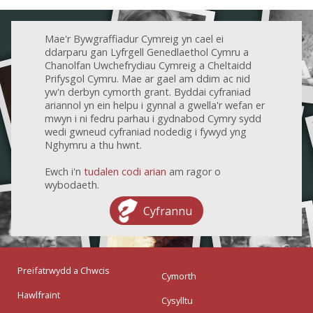
Mae'r Bywgraffiadur Cymreig yn cael ei
ddarparu gan Lyfrgell Genedlaethol Cymru a
Chanolfan Uwchefrydiau Cymreig a Cheltaidd
Prifysgol Cymru. Mae ar gael am ddim ac nid
yw'n derbyn cymorth grant. Byddai cyfraniad
ariannol yn ein helpu i gynnal a gwella'r wefan er
mwyn i ni fedru parhau i gydnabod Cymry sydd
wedi gwneud cyfraniad nodedig i fywyd yng
Nghymru a thu hwnt.
Ewch i'n
tudalen codi arian
am ragor o
wybodaeth.
Cyfrannu
Preifatrwydd a Chwcis
Cymorth
Hawlfraint
Cysylltu