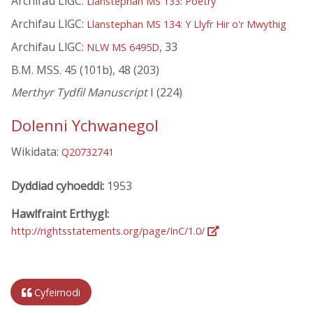
Archifau LlGC:
Llanstephan MS 133: Poetry
Archifau LlGC:
Llanstephan MS 134: Y Llyfr Hir o'r Mwythig
Archifau LlGC:
, 33
NLW MS 6495D
B.M. MSS. 45 (101b), 48 (203)
Merthyr Tydfil Manuscript
I (224)
Dolenni Ychwanegol
Wikidata:
Q20732741
Dyddiad cyhoeddi:
1953
Hawlfraint Erthygl:
http://rightsstatements.org/page/InC/1.0/
Cyfeirnodi