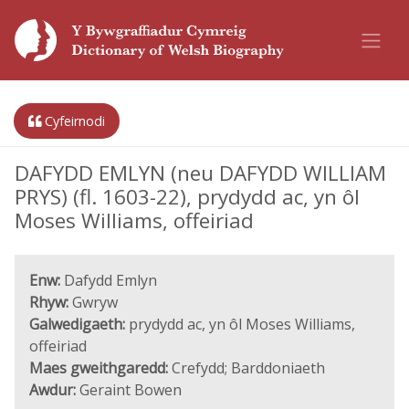
Cyfeirnodi
DAFYDD EMLYN (neu DAFYDD WILLIAM
PRYS) (fl. 1603-22), prydydd ac, yn ôl
Moses Williams, offeiriad
Enw:
Dafydd Emlyn
Rhyw:
Gwryw
Galwedigaeth:
prydydd ac, yn ôl Moses Williams,
offeiriad
Maes gweithgaredd:
Crefydd; Barddoniaeth
Awdur:
Geraint Bowen