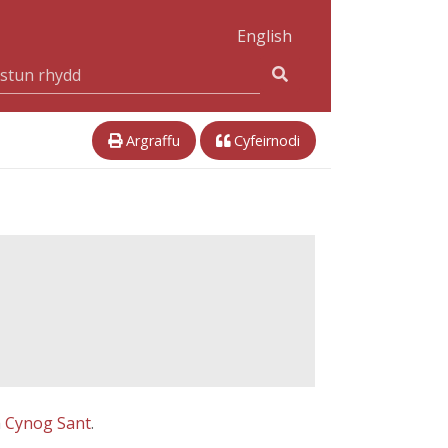
English
Argraffu
Cyfeirnodi
a
Cynog Sant
.