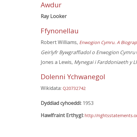
Awdur
Ray Looker
Ffynonellau
Robert Williams,
Enwogion Cymru. A Biograp
Geirlyfr Bywgraffiadol o Enwogion Cymru
Jones a Lewis,
Mynegai i Farddoniaeth y L
Dolenni Ychwanegol
Wikidata:
Q20732742
Dyddiad cyhoeddi:
1953
Hawlfraint Erthygl:
http://rightsstatements.