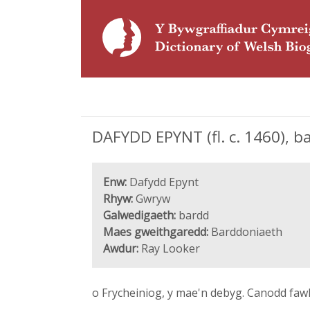
DAFYDD EPYNT (fl. c. 1460), b
Enw:
Dafydd Epynt
Rhyw:
Gwryw
Galwedigaeth:
bardd
Maes gweithgaredd:
Barddoniaeth
Awdur:
Ray Looker
o Frycheiniog, y mae'n debyg. Canodd fawl 