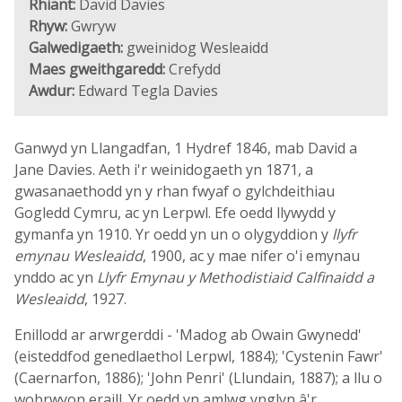
Rhiant:
David Davies
Rhyw:
Gwryw
Galwedigaeth:
gweinidog Wesleaidd
Maes gweithgaredd:
Crefydd
Awdur:
Edward Tegla Davies
Ganwyd yn Llangadfan, 1 Hydref 1846, mab David a
Jane Davies. Aeth i'r weinidogaeth yn 1871, a
gwasanaethodd yn y rhan fwyaf o gylchdeithiau
Gogledd Cymru, ac yn Lerpwl. Efe oedd llywydd y
gymanfa yn 1910. Yr oedd yn un o olygyddion y
llyfr
emynau Wesleaidd
, 1900, ac y mae nifer o'i emynau
ynddo ac yn
Llyfr Emynau y Methodistiaid Calfinaidd a
Wesleaidd
, 1927.
Enillodd ar arwrgerddi - 'Madog ab Owain Gwynedd'
(eisteddfod genedlaethol Lerpwl, 1884); 'Cystenin Fawr'
(Caernarfon, 1886); 'John Penri' (Llundain, 1887); a llu o
wobrwyon eraill. Yr oedd yn amlwg ynglyn â'r