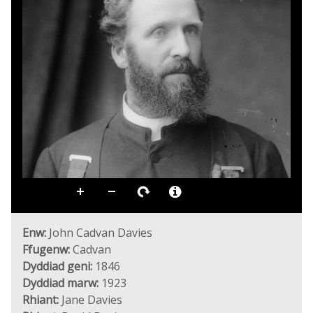
Enw:
John Cadvan Davies
Ffugenw:
Cadvan
Dyddiad geni:
1846
Dyddiad marw:
1923
Rhiant:
Jane Davies