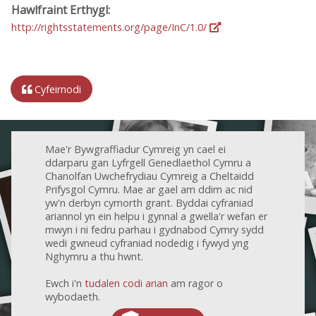
Hawlfraint Erthygl:
http://rightsstatements.org/page/InC/1.0/
Cyfeirnodi
Mae'r Bywgraffiadur Cymreig yn cael ei
ddarparu gan Lyfrgell Genedlaethol Cymru a
Chanolfan Uwchefrydiau Cymreig a Cheltaidd
Prifysgol Cymru. Mae ar gael am ddim ac nid
yw'n derbyn cymorth grant. Byddai cyfraniad
ariannol yn ein helpu i gynnal a gwella'r wefan er
mwyn i ni fedru parhau i gydnabod Cymry sydd
wedi gwneud cyfraniad nodedig i fywyd yng
Nghymru a thu hwnt.
Ewch i'n
tudalen codi arian
am ragor o
wybodaeth.