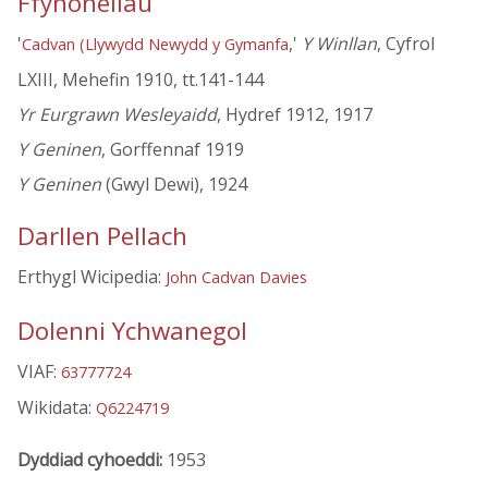
Ffynonellau
'
,'
Y Winllan
, Cyfrol
Cadvan (Llywydd Newydd y Gymanfa
LXIII, Mehefin 1910, tt.141-144
Yr Eurgrawn Wesleyaidd
, Hydref 1912, 1917
Y Geninen
, Gorffennaf 1919
Y Geninen
(Gwyl Dewi), 1924
Darllen Pellach
Erthygl Wicipedia:
John Cadvan Davies
Dolenni Ychwanegol
VIAF:
63777724
Wikidata:
Q6224719
Dyddiad cyhoeddi:
1953