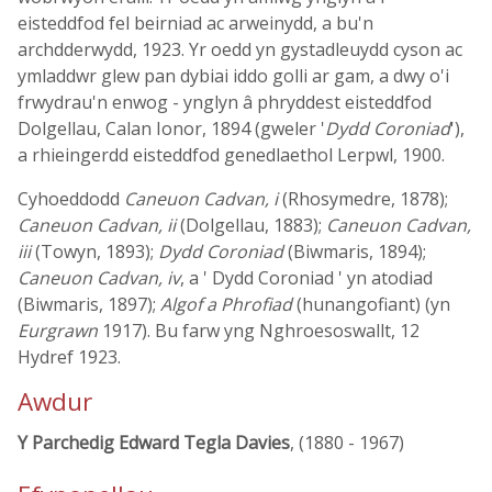
eisteddfod fel beirniad ac arweinydd, a bu'n
archdderwydd, 1923. Yr oedd yn gystadleuydd cyson ac
ymladdwr glew pan dybiai iddo golli ar gam, a dwy o'i
frwydrau'n enwog - ynglyn â phryddest eisteddfod
Dolgellau, Calan Ionor, 1894 (gweler '
Dydd Coroniad
'),
a rhieingerdd eisteddfod genedlaethol Lerpwl, 1900.
Cyhoeddodd
Caneuon Cadvan, i
(Rhosymedre, 1878);
Caneuon Cadvan, ii
(Dolgellau, 1883);
Caneuon Cadvan,
iii
(Towyn, 1893);
Dydd Coroniad
(Biwmaris, 1894);
Caneuon Cadvan, iv
, a ' Dydd Coroniad ' yn atodiad
(Biwmaris, 1897);
Algof a Phrofiad
(hunangofiant) (yn
Eurgrawn
1917). Bu farw yng Nghroesoswallt, 12
Hydref 1923.
Awdur
Y Parchedig Edward Tegla Davies
, (1880 - 1967)