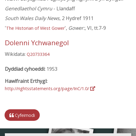
Genedlaethol Cymru
- Llandaff
South Wales Daily News
, 2 Hydref 1911
'
',
Gower:
, VI, tt.7-9
The Historian of West Gower
Dolenni Ychwanegol
Wikidata:
Q20733364
Dyddiad cyhoeddi:
1953
Hawlfraint Erthygl:
http://rightsstatements.org/page/InC/1.0/
Cyfeirnodi