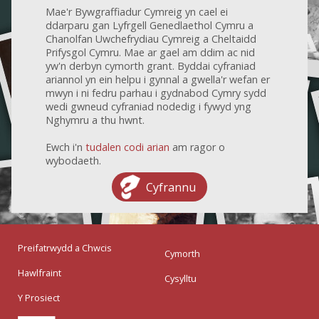
Mae'r Bywgraffiadur Cymreig yn cael ei
ddarparu gan Lyfrgell Genedlaethol Cymru a
Chanolfan Uwchefrydiau Cymreig a Cheltaidd
Prifysgol Cymru. Mae ar gael am ddim ac nid
yw'n derbyn cymorth grant. Byddai cyfraniad
ariannol yn ein helpu i gynnal a gwella'r wefan er
mwyn i ni fedru parhau i gydnabod Cymry sydd
wedi gwneud cyfraniad nodedig i fywyd yng
Nghymru a thu hwnt.
Ewch i'n
tudalen codi arian
am ragor o
wybodaeth.
Cyfrannu
Preifatrwydd a Chwcis
Cymorth
Hawlfraint
Cysylltu
Y Prosiect