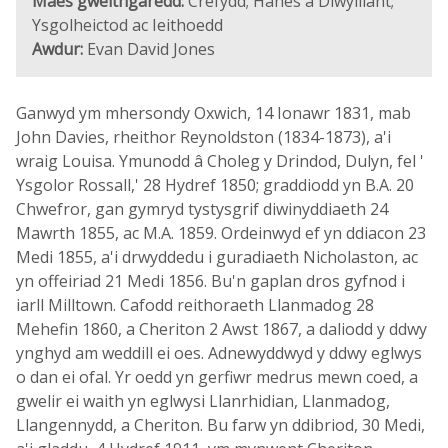
Maes gweithgaredd:
Crefydd; Hanes a Diwylliant;
Ysgolheictod ac Ieithoedd
Awdur:
Evan David Jones
Ganwyd ym mhersondy Oxwich, 14 Ionawr 1831, mab
John Davies, rheithor Reynoldston (1834-1873), a'i
wraig Louisa. Ymunodd â Choleg y Drindod, Dulyn, fel '
Ysgolor Rossall,' 28 Hydref 1850; graddiodd yn B.A. 20
Chwefror, gan gymryd tystysgrif diwinyddiaeth 24
Mawrth 1855, ac M.A. 1859. Ordeinwyd ef yn ddiacon 23
Medi 1855, a'i drwyddedu i guradiaeth Nicholaston, ac
yn offeiriad 21 Medi 1856. Bu'n gaplan dros gyfnod i
iarll Milltown. Cafodd reithoraeth Llanmadog 28
Mehefin 1860, a Cheriton 2 Awst 1867, a daliodd y ddwy
ynghyd am weddill ei oes. Adnewyddwyd y ddwy eglwys
o dan ei ofal. Yr oedd yn gerfiwr medrus mewn coed, a
gwelir ei waith yn eglwysi Llanrhidian, Llanmadog,
Llangennydd, a Cheriton. Bu farw yn ddibriod, 30 Medi,