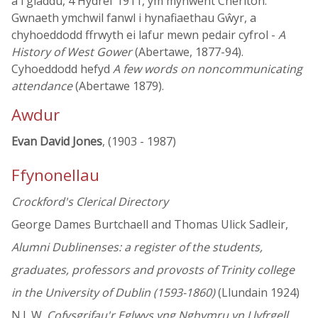
a'i gladdu, 4 Hydref 1911, ym mynwent Cheriton.
Gwnaeth ymchwil fanwl i hynafiaethau Gŵyr, a
chyhoeddodd ffrwyth ei lafur mewn pedair cyfrol -
A
History of West Gower
(Abertawe, 1877-94).
Cyhoeddodd hefyd
A few words on noncommunicating
attendance
(Abertawe 1879).
Awdur
Evan David Jones
, (1903 - 1987)
Ffynonellau
Crockford's Clerical Directory
George Dames Burtchaell and Thomas Ulick Sadleir,
Alumni Dublinenses: a register of the students,
graduates, professors and provosts of Trinity college
in the University of Dublin (1593-1860)
(Llundain 1924)
N.L.W.
Cofysgrifau'r Eglwys yng Nghymru yn Llyfrgell