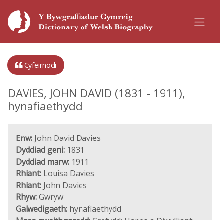
Cyfeirnodi
DAVIES, JOHN DAVID (1831 - 1911),
hynafiaethydd
Enw:
John David Davies
Dyddiad geni:
1831
Dyddiad marw:
1911
Rhiant:
Louisa Davies
Rhiant:
John Davies
Rhyw:
Gwryw
Galwedigaeth:
hynafiaethydd