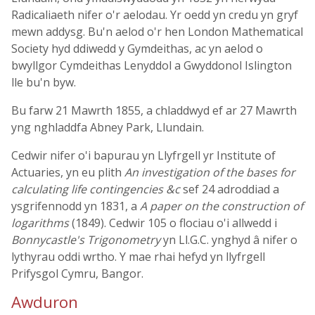
Radicaliaeth nifer o'r aelodau. Yr oedd yn credu yn gryf
mewn addysg. Bu'n aelod o'r hen London Mathematical
Society hyd ddiwedd y Gymdeithas, ac yn aelod o
bwyllgor Cymdeithas Lenyddol a Gwyddonol Islington
lle bu'n byw.
Bu farw 21 Mawrth 1855, a chladdwyd ef ar 27 Mawrth
yng nghladdfa Abney Park, Llundain.
Cedwir nifer o'i bapurau yn Llyfrgell yr Institute of
Actuaries, yn eu plith
An investigation of the bases for
calculating life contingencies &c
sef 24 adroddiad a
ysgrifennodd yn 1831, a
A paper on the construction of
logarithms
(1849). Cedwir 105 o flociau o'i allwedd i
Bonnycastle's Trigonometry
yn Ll.G.C. ynghyd â nifer o
lythyrau oddi wrtho. Y mae rhai hefyd yn llyfrgell
Prifysgol Cymru, Bangor.
Awduron