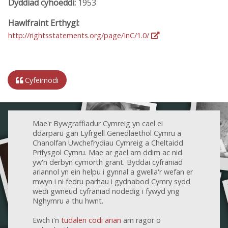
Dyddiad cyhoeddi:
1953
Hawlfraint Erthygl:
http://rightsstatements.org/page/InC/1.0/
Cyfeirnodi
Mae'r Bywgraffiadur Cymreig yn cael ei
ddarparu gan Lyfrgell Genedlaethol Cymru a
Chanolfan Uwchefrydiau Cymreig a Cheltaidd
Prifysgol Cymru. Mae ar gael am ddim ac nid
yw'n derbyn cymorth grant. Byddai cyfraniad
ariannol yn ein helpu i gynnal a gwella'r wefan er
mwyn i ni fedru parhau i gydnabod Cymry sydd
wedi gwneud cyfraniad nodedig i fywyd yng
Nghymru a thu hwnt.
Ewch i'n
tudalen codi arian
am ragor o