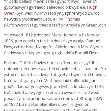
Yr oedd bellach mewn safle i gynorthwyo llawer o'i
gydwladwyr i gyrraedd safleoedd o bwys; e.e.
Hugh
Owen
(Syr, wedi hynny) i fod yn ysgrifennydd Bwrdd
newydd Llywodraeth Leol, a
J. W. Thomas
('Arfonwyson') i gyrraedd staff yr Arsyllfa yn Greenwich.
Yn niwedd 1812 priododd Mary Holbert, a fu farw yn
1836, gan adael un ferch a ddaeth yn wraig i Samuel
Dew, cyfreithiwr, Llangefni. Ailbriododd â Mrs. Glynne.
Claddwyd y ddwy wraig yng nghladdfa Bunhill Fields.
Enillodd Griffith Davies barch cyffredinol ar gyfrif ei
uniondeb, ei onestrwydd, ei dduwioldeb, a'i haelioni. Yn
ystod ei holl yrfa cadwodd at grefydd syml bro'i febyd, a
bu'n weithgar gyda'r Methodistiaid Calfinaidd gan
godi'n flaenor yn eglwys Jewin (MC), Llundain yn 1837.
Bu'n aelod o bwyllgor Trefeca a dywedir ei fod wedi
gosod sylfeini ariannol cadarn i'r enwad. Rhwng 1829
ac 1832 bu'n aelod blaenllaw o Gymreigyddion
Llundain, ond ymddiswyddodd yn 1832 yn herwydd