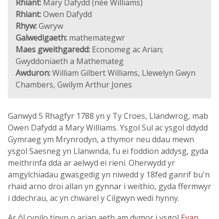
Rhiant:
Mary Dafydd (née Williams)
Rhiant:
Owen Dafydd
Rhyw:
Gwryw
Galwedigaeth:
mathemategwr
Maes gweithgaredd:
Economeg ac Arian;
Gwyddoniaeth a Mathemateg
Awduron:
William Gilbert Williams, Llewelyn Gwyn
Chambers, Gwilym Arthur Jones
Ganwyd 5 Rhagfyr 1788 yn y Ty Croes, Llandwrog, mab
Owen Dafydd a Mary Williams. Ysgol Sul ac ysgol ddydd
Gymraeg ym Mrynrodyn, a thymor neu ddau mewn
ysgol Saesneg yn Llanwnda, fu ei foddion addysg, gyda
meithrinfa dda ar aelwyd ei rieni. Oherwydd yr
amgylchiadau gwasgedig yn niwedd y 18fed ganrif bu'n
rhaid arno droi allan yn gynnar i weithio, gyda ffermwyr
i ddechrau, ac yn chwarel y Cilgwyn wedi hynny.
Ar ôl cynilo tipyn o arian aeth am dymor i ysgol
Evan