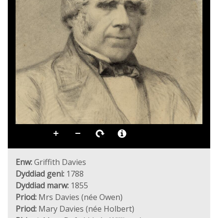
Enw:
Griffith Davies
Dyddiad geni:
1788
Dyddiad marw:
1855
Priod:
Mrs Davies (née Owen)
Priod:
Mary Davies (née Holbert)