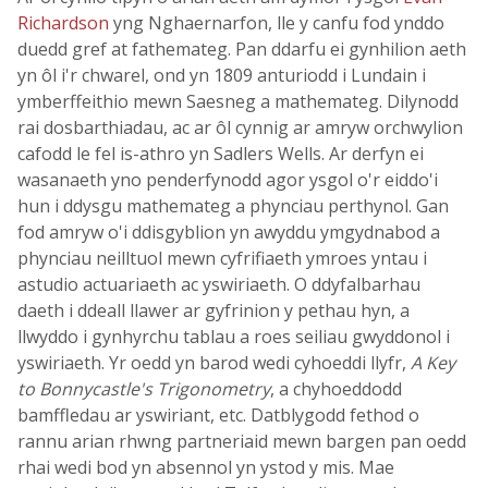
Richardson
yng Nghaernarfon, lle y canfu fod ynddo
duedd gref at fathemateg. Pan ddarfu ei gynhilion aeth
yn ôl i'r chwarel, ond yn 1809 anturiodd i Lundain i
ymberffeithio mewn Saesneg a mathemateg. Dilynodd
rai dosbarthiadau, ac ar ôl cynnig ar amryw orchwylion
cafodd le fel is-athro yn Sadlers Wells. Ar derfyn ei
wasanaeth yno penderfynodd agor ysgol o'r eiddo'i
hun i ddysgu mathemateg a phynciau perthynol. Gan
fod amryw o'i ddisgyblion yn awyddu ymgydnabod a
phynciau neilltuol mewn cyfrifiaeth ymroes yntau i
astudio actuariaeth ac yswiriaeth. O ddyfalbarhau
daeth i ddeall llawer ar gyfrinion y pethau hyn, a
llwyddo i gynhyrchu tablau a roes seiliau gwyddonol i
yswiriaeth. Yr oedd yn barod wedi cyhoeddi llyfr,
A Key
to Bonnycastle's Trigonometry
, a chyhoeddodd
bamffledau ar yswiriant, etc. Datblygodd fethod o
rannu arian rhwng partneriaid mewn bargen pan oedd
rhai wedi bod yn absennol yn ystod y mis. Mae