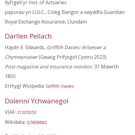
llyfrgell yr Inst. of Actuaries
papurau yn Ll.G.C., Coleg Bangor a swyddfa Guardian
Royal Exchange Assurance, Llundain
Darllen Pellach
Haydn E. Edwards,
Griffith Davies: Arloeswr a
Chymwynaswr
(Gwasg Prifysgol Cymru 2023)
Post magazine and insurance monitor
, 31 Mawrth
1855
Erthygl Wicipedia:
Griffith Davies
Dolenni Ychwanegol
VIAF:
21205353
Wikidata:
Q5608882