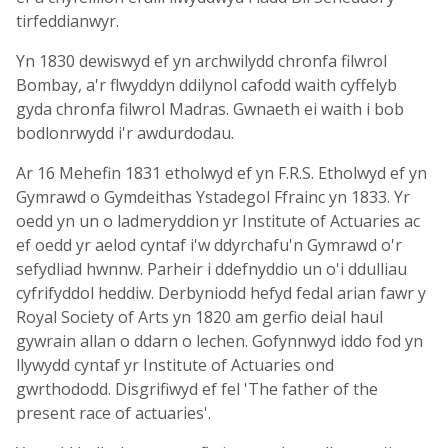
tirfeddianwyr.
Yn 1830 dewiswyd ef yn archwilydd chronfa filwrol
Bombay, a'r flwyddyn ddilynol cafodd waith cyffelyb
gyda chronfa filwrol Madras. Gwnaeth ei waith i bob
bodlonrwydd i'r awdurdodau.
Ar 16 Mehefin 1831 etholwyd ef yn F.R.S. Etholwyd ef yn
Gymrawd o Gymdeithas Ystadegol Ffrainc yn 1833. Yr
oedd yn un o ladmeryddion yr Institute of Actuaries ac
ef oedd yr aelod cyntaf i'w ddyrchafu'n Gymrawd o'r
sefydliad hwnnw. Parheir i ddefnyddio un o'i ddulliau
cyfrifyddol heddiw. Derbyniodd hefyd fedal arian fawr y
Royal Society of Arts yn 1820 am gerfio deial haul
gywrain allan o ddarn o lechen. Gofynnwyd iddo fod yn
llywydd cyntaf yr Institute of Actuaries ond
gwrthododd. Disgrifiwyd ef fel 'The father of the
present race of actuaries'.