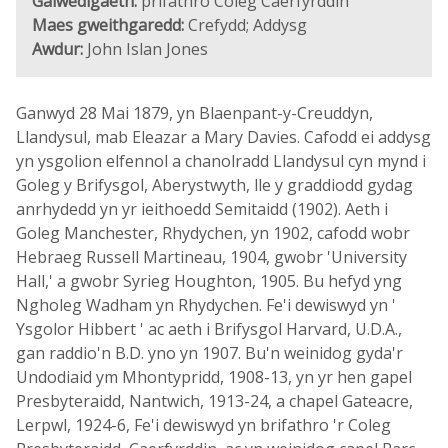
Galwedigaeth:
prifathro Coleg Caerfyrddin
Maes gweithgaredd:
Crefydd; Addysg
Awdur:
John Islan Jones
Ganwyd 28 Mai 1879, yn Blaenpant-y-Creuddyn,
Llandysul, mab Eleazar a Mary Davies. Cafodd ei addysg
yn ysgolion elfennol a chanolradd Llandysul cyn mynd i
Goleg y Brifysgol, Aberystwyth, lle y graddiodd gydag
anrhydedd yn yr ieithoedd Semitaidd (1902). Aeth i
Goleg Manchester, Rhydychen, yn 1902, cafodd wobr
Hebraeg Russell Martineau, 1904, gwobr 'University
Hall,' a gwobr Syrieg Houghton, 1905. Bu hefyd yng
Ngholeg Wadham yn Rhydychen. Fe'i dewiswyd yn '
Ysgolor Hibbert ' ac aeth i Brifysgol Harvard, U.D.A.,
gan raddio'n B.D. yno yn 1907. Bu'n weinidog gyda'r
Undodiaid ym Mhontypridd, 1908-13, yn yr hen gapel
Presbyteraidd, Nantwich, 1913-24, a chapel Gateacre,
Lerpwl, 1924-6, Fe'i dewiswyd yn brifathro 'r Coleg