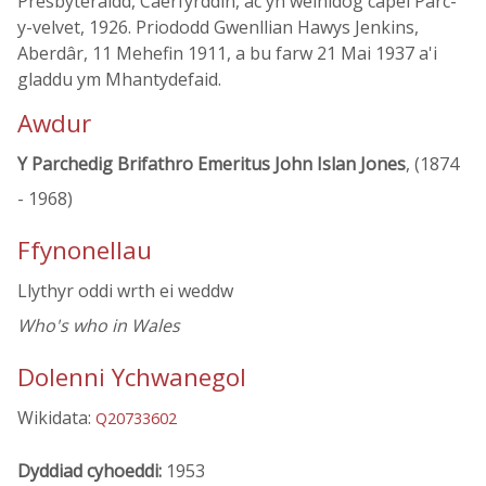
Presbyteraidd, Caerfyrddin, ac yn weinidog capel Parc-
y-velvet, 1926. Priododd Gwenllian Hawys Jenkins,
Aberdâr, 11 Mehefin 1911, a bu farw 21 Mai 1937 a'i
gladdu ym Mhantydefaid.
Awdur
Y Parchedig Brifathro Emeritus John Islan Jones
, (1874
- 1968)
Ffynonellau
Llythyr oddi wrth ei weddw
Who's who in Wales
Dolenni Ychwanegol
Wikidata:
Q20733602
Dyddiad cyhoeddi:
1953