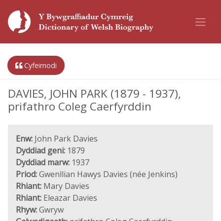
Cyfeirnodi
DAVIES, JOHN PARK (1879 - 1937),
prifathro Coleg Caerfyrddin
Enw:
John Park Davies
Dyddiad geni:
1879
Dyddiad marw:
1937
Priod:
Gwenllian Hawys Davies (née Jenkins)
Rhiant:
Mary Davies
Rhiant:
Eleazar Davies
Rhyw:
Gwryw