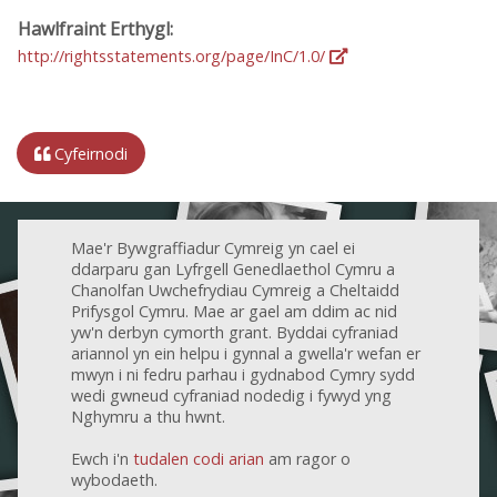
Hawlfraint Erthygl:
http://rightsstatements.org/page/InC/1.0/
Cyfeirnodi
Mae'r Bywgraffiadur Cymreig yn cael ei
ddarparu gan Lyfrgell Genedlaethol Cymru a
Chanolfan Uwchefrydiau Cymreig a Cheltaidd
Prifysgol Cymru. Mae ar gael am ddim ac nid
yw'n derbyn cymorth grant. Byddai cyfraniad
ariannol yn ein helpu i gynnal a gwella'r wefan er
mwyn i ni fedru parhau i gydnabod Cymry sydd
wedi gwneud cyfraniad nodedig i fywyd yng
Nghymru a thu hwnt.
Ewch i'n
tudalen codi arian
am ragor o
wybodaeth.