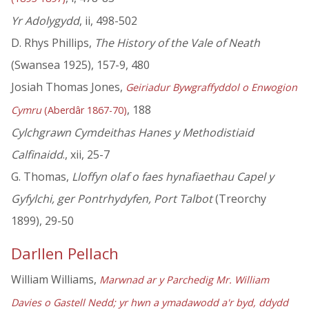
Yr Adolygydd
, ii, 498-502
D. Rhys Phillips,
The History of the Vale of Neath
(Swansea 1925), 157-9, 480
Josiah Thomas Jones,
Geiriadur Bywgraffyddol o Enwogion
, 188
Cymru
(Aberdâr 1867-70)
Cylchgrawn Cymdeithas Hanes y Methodistiaid
Calfinaidd
., xii, 25-7
G. Thomas,
Lloffyn olaf o faes hynafiaethau Capel y
Gyfylchi, ger Pontrhydyfen, Port Talbot
(Treorchy
1899), 29-50
Darllen Pellach
William Williams,
Marwnad ar y Parchedig Mr. William
Davies o Gastell Nedd; yr hwn a ymadawodd a'r byd, ddydd