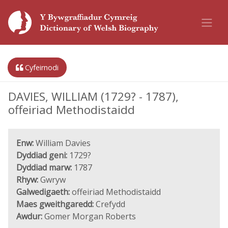
Cyfeirnodi
DAVIES, WILLIAM (1729? - 1787),
offeiriad Methodistaidd
Enw:
William Davies
Dyddiad geni:
1729?
Dyddiad marw:
1787
Rhyw:
Gwryw
Galwedigaeth:
offeiriad Methodistaidd
Maes gweithgaredd:
Crefydd
Awdur:
Gomer Morgan Roberts