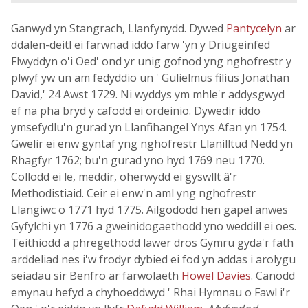
Ganwyd yn Stangrach, Llanfynydd. Dywed
Pantycelyn
ar
ddalen-deitl ei farwnad iddo farw 'yn y Driugeinfed
Flwyddyn o'i Oed' ond yr unig gofnod yng nghofrestr y
plwyf yw un am fedyddio un ' Gulielmus filius Jonathan
David,' 24 Awst 1729. Ni wyddys ym mhle'r addysgwyd
ef na pha bryd y cafodd ei ordeinio. Dywedir iddo
ymsefydlu'n gurad yn Llanfihangel Ynys Afan yn 1754.
Gwelir ei enw gyntaf yng nghofrestr Llanilltud Nedd yn
Rhagfyr 1762; bu'n gurad yno hyd 1769 neu 1770.
Collodd ei le, meddir, oherwydd ei gyswllt â'r
Methodistiaid. Ceir ei enw'n aml yng nghofrestr
Llangiwc o 1771 hyd 1775. Ailgododd hen gapel anwes
Gyfylchi yn 1776 a gweinidogaethodd yno weddill ei oes.
Teithiodd a phregethodd lawer dros Gymru gyda'r fath
arddeliad nes i'w frodyr dybied ei fod yn addas i arolygu
seiadau sir Benfro ar farwolaeth
Howel Davies
. Canodd
emynau hefyd a chyhoeddwyd ' Rhai Hymnau o Fawl i'r