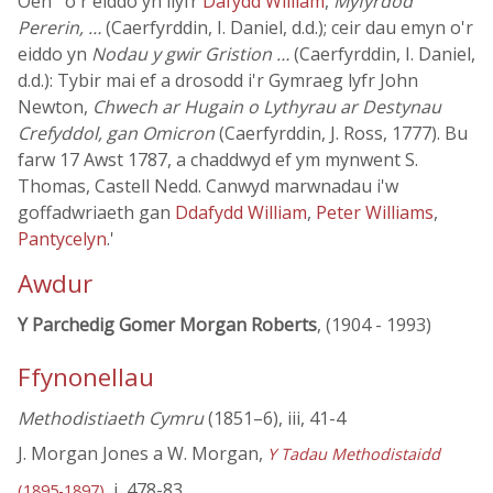
Oen ' o'r eiddo yn llyfr
Dafydd William
,
Myfyrdod
Pererin, …
(Caerfyrddin, I. Daniel, d.d.); ceir dau emyn o'r
eiddo yn
Nodau y gwir Gristion …
(Caerfyrddin, I. Daniel,
d.d.): Tybir mai ef a drosodd i'r Gymraeg lyfr John
Newton,
Chwech ar Hugain o Lythyrau ar Destynau
Crefyddol, gan Omicron
(Caerfyrddin, J. Ross, 1777). Bu
farw 17 Awst 1787, a chaddwyd ef ym mynwent S.
Thomas, Castell Nedd. Canwyd marwnadau i'w
goffadwriaeth gan
Ddafydd William
,
Peter Williams
,
Pantycelyn
.'
Awdur
Y Parchedig Gomer Morgan Roberts
, (1904 - 1993)
Ffynonellau
Methodistiaeth Cymru
(1851–6), iii, 41-4
J. Morgan Jones a W. Morgan,
Y Tadau Methodistaidd
, i, 478-83
(1895-1897)