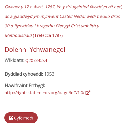
Gwener y 17 o Awst, 1787. Yn y driugeinfed flwyddyn o'i oed,
ac a gladdwyd ym mynwent Castell Nedd; wedi treulio dros
30 o flynyddau i bregethu Efengyl Crist ymhlith y
Methodistiaid
(Trefecca 1787)
Dolenni Ychwanegol
Wikidata:
Q20734584
Dyddiad cyhoeddi:
1953
Hawlfraint Erthygl:
http://rightsstatements.org/page/InC/1.0/
Cyfeirnodi