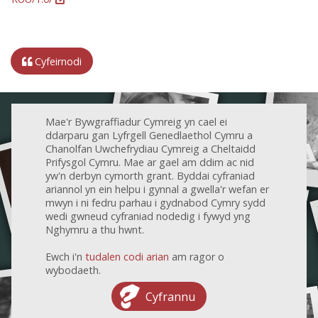
Cyfeirnodi
Mae'r Bywgraffiadur Cymreig yn cael ei
ddarparu gan Lyfrgell Genedlaethol Cymru a
Chanolfan Uwchefrydiau Cymreig a Cheltaidd
Prifysgol Cymru. Mae ar gael am ddim ac nid
yw'n derbyn cymorth grant. Byddai cyfraniad
ariannol yn ein helpu i gynnal a gwella'r wefan er
mwyn i ni fedru parhau i gydnabod Cymry sydd
wedi gwneud cyfraniad nodedig i fywyd yng
Nghymru a thu hwnt.
Ewch i'n
tudalen codi arian
am ragor o
wybodaeth.
Cyfrannu