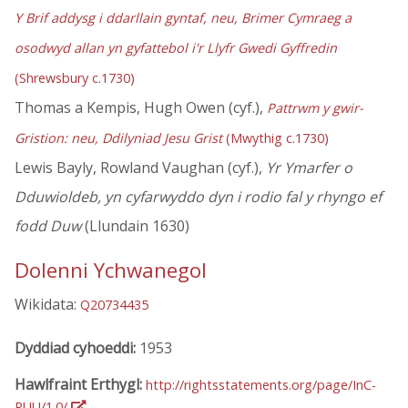
Y Brif addysg i ddarllain gyntaf, neu, Brimer Cymraeg a
osodwyd allan yn gyfattebol i'r Llyfr Gwedi Gyffredin
(Shrewsbury c.1730)
Thomas a Kempis, Hugh Owen (cyf.),
Pattrwm y gwir-
Gristion: neu, Ddilyniad Jesu Grist
(Mwythig c.1730)
Lewis Bayly, Rowland Vaughan (cyf.),
Yr Ymarfer o
Dduwioldeb, yn cyfarwyddo dyn i rodio fal y rhyngo ef
fodd Duw
(Llundain 1630)
Dolenni Ychwanegol
Wikidata:
Q20734435
Dyddiad cyhoeddi:
1953
Hawlfraint Erthygl:
http://rightsstatements.org/page/InC-
RUU/1.0/