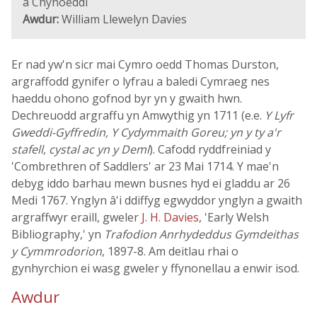
a Chyhoeddi
Awdur:
William Llewelyn Davies
Er nad yw'n sicr mai Cymro oedd Thomas Durston,
argraffodd gynifer o lyfrau a baledi Cymraeg nes
haeddu ohono gofnod byr yn y gwaith hwn.
Dechreuodd argraffu yn Amwythig yn 1711 (e.e.
Y Lyfr
Gweddi-Gyffredin, Y Cydymmaith Goreu; yn y ty a'r
stafell, cystal ac yn y Deml
). Cafodd ryddfreiniad y
'Combrethren of Saddlers' ar 23 Mai 1714. Y mae'n
debyg iddo barhau mewn busnes hyd ei gladdu ar 26
Medi 1767. Ynglyn â'i ddiffyg egwyddor ynglyn a gwaith
argraffwyr eraill, gweler
J. H. Davies
, 'Early Welsh
Bibliography,' yn
Trafodion Anrhydeddus Gymdeithas
y Cymmrodorion
, 1897-8. Am deitlau rhai o
gynhyrchion ei wasg gweler y ffynonellau a enwir isod.
Awdur