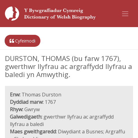
Cyfeirnodi
DURSTON, THOMAS (bu farw 1767),
gwerthwr llyfrau ac argraffydd llyfrau a
baledi yn Amwythig.
Enw:
Thomas Durston
Dyddiad marw:
1767
Rhyw:
Gwryw
Galwedigaeth:
gwerthwr llyfrau ac argraffydd
llyfrau a baledi
Maes gweithgaredd:
Diwydiant a Busnes; Argraffu