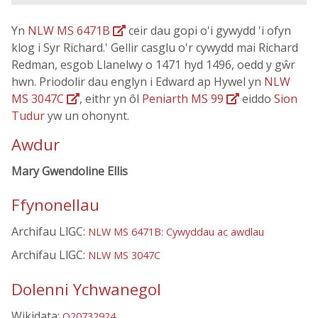
Yn
NLW MS 6471B
ceir dau gopi o'i gywydd 'i ofyn
klog i Syr Richard.' Gellir casglu o'r cywydd mai Richard
Redman, esgob Llanelwy o 1471 hyd 1496, oedd y gŵr
hwn. Priodolir dau englyn i Edward ap Hywel yn
NLW
MS 3047C
, eithr yn ôl
Peniarth MS 99
eiddo
Sion
Tudur
yw un ohonynt.
Awdur
Mary Gwendoline Ellis
Ffynonellau
Archifau LlGC:
NLW MS 6471B: Cywyddau ac awdlau
Archifau LlGC:
NLW MS 3047C
Dolenni Ychwanegol
Wikidata:
Q20732924