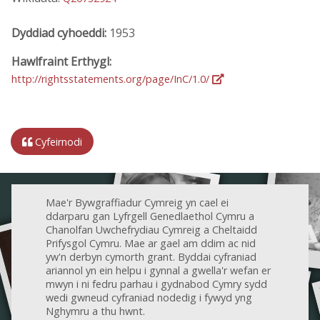
Dyddiad cyhoeddi:
1953
Hawlfraint Erthygl:
http://rightsstatements.org/page/InC/1.0/
Cyfeirnodi
Mae'r Bywgraffiadur Cymreig yn cael ei
ddarparu gan Lyfrgell Genedlaethol Cymru a
Chanolfan Uwchefrydiau Cymreig a Cheltaidd
Prifysgol Cymru. Mae ar gael am ddim ac nid
yw'n derbyn cymorth grant. Byddai cyfraniad
ariannol yn ein helpu i gynnal a gwella'r wefan er
mwyn i ni fedru parhau i gydnabod Cymry sydd
wedi gwneud cyfraniad nodedig i fywyd yng
Nghymru a thu hwnt.