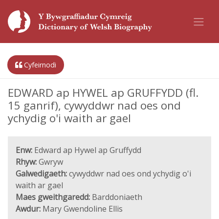
Cyfeirnodi
EDWARD ap HYWEL ap GRUFFYDD (fl.
15 ganrif), cywyddwr nad oes ond
ychydig o'i waith ar gael
Enw:
Edward ap Hywel ap Gruffydd
Rhyw:
Gwryw
Galwedigaeth:
cywyddwr nad oes ond ychydig o'i
waith ar gael
Maes gweithgaredd:
Barddoniaeth
Awdur:
Mary Gwendoline Ellis