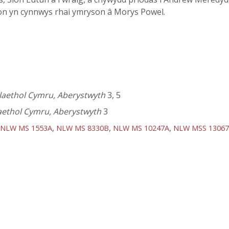
on yn cynnwys rhai ymryson â Morys Powel.
dlaethol Cymru, Aberystwyth
3, 5
dlaethol Cymru, Aberystwyth
3
,
,
,
NLW MS 1553A
NLW MS 8330B
NLW MS 10247A
NLW MSS 1306