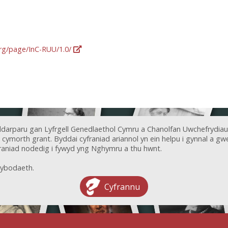
org/page/InC-RUU/1.0/
ddarparu gan Lyfrgell Genedlaethol Cymru a Chanolfan Uwchefrydiau
ymorth grant. Byddai cyfraniad ariannol yn ein helpu i gynnal a gwel
aniad nodedig i fywyd yng Nghymru a thu hwnt.
ybodaeth.
Cyfrannu