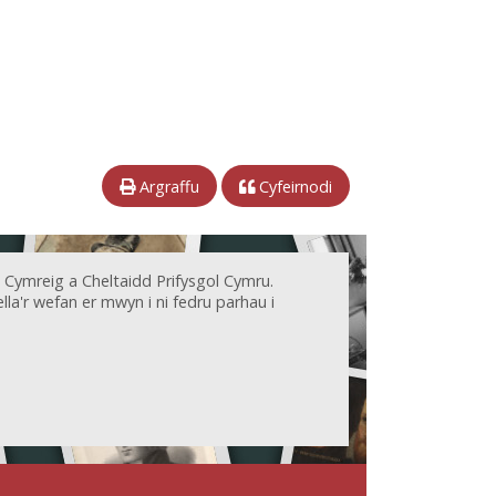
Argraffu
Cyfeirnodi
 Cymreig a Cheltaidd Prifysgol Cymru.
la'r wefan er mwyn i ni fedru parhau i