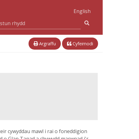
English
Argraffu
Cyfeirnodi
ceir cywyddau mawl i rai o foneddigion
dd o Glan Tanad a chywydd marwnad i'r