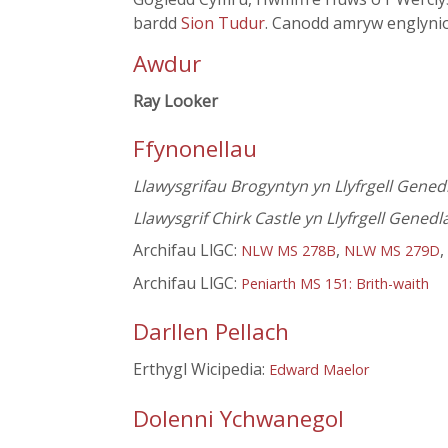
bardd
Sion Tudur
. Canodd amryw englyni
Awdur
Ray Looker
Ffynonellau
Llawysgrifau Brogyntyn yn Llyfrgell Gene
Llawysgrif Chirk Castle yn Llyfrgell Gene
Archifau LlGC:
,
,
NLW MS 278B
NLW MS 279D
Archifau LlGC:
Peniarth MS 151: Brith-waith
Darllen Pellach
Erthygl Wicipedia:
Edward Maelor
Dolenni Ychwanegol