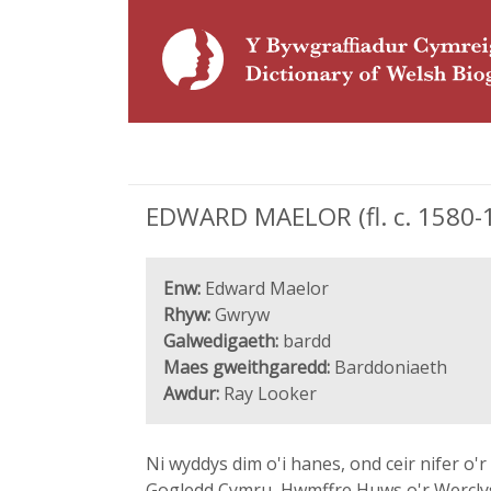
EDWARD MAELOR (fl. c. 1580-
Enw:
Edward Maelor
Rhyw:
Gwryw
Galwedigaeth:
bardd
Maes gweithgaredd:
Barddoniaeth
Awdur:
Ray Looker
Ni wyddys dim o'i hanes, ond ceir nifer o
Gogledd Cymru, Hwmffre Huws o'r Werclys