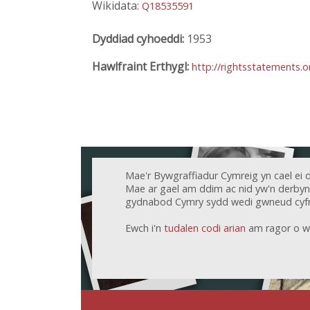
Wikidata:
Q18535591
Dyddiad cyhoeddi:
1953
Hawlfraint Erthygl:
http://rightsstatements.
Mae'r Bywgraffiadur Cymreig yn cael ei 
Mae ar gael am ddim ac nid yw'n derbyn c
gydnabod Cymry sydd wedi gwneud cyfr
Ewch i'n
tudalen codi arian
am ragor o w