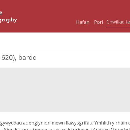
Hafan
Pori
1620), bardd
'r gywyddau ac englynion mewn llawysgrifau. Ymhlith y rhain 
, Sion Eutun a'i wraig, a chywydd priodas i Andrew Meredy