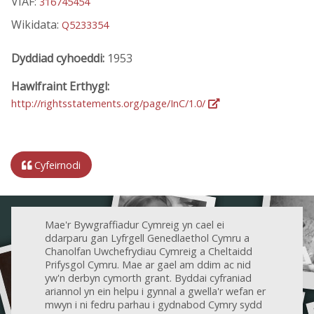
VIAF:
316745454
Wikidata:
Q5233354
Dyddiad cyhoeddi:
1953
Hawlfraint Erthygl:
http://rightsstatements.org/page/InC/1.0/
Cyfeirnodi
Mae'r Bywgraffiadur Cymreig yn cael ei
ddarparu gan Lyfrgell Genedlaethol Cymru a
Chanolfan Uwchefrydiau Cymreig a Cheltaidd
Prifysgol Cymru. Mae ar gael am ddim ac nid
yw'n derbyn cymorth grant. Byddai cyfraniad
ariannol yn ein helpu i gynnal a gwella'r wefan er
mwyn i ni fedru parhau i gydnabod Cymry sydd