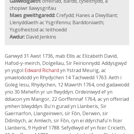
Galwedigaeth:
offeiriad, bardd, cyfieithydd, a
chopïwr llawysgrifau
Maes gweithgaredd:
Crefydd; Hanes a Diwylliant;
Llenyddiaeth ac Ysgrifennu; Barddoniaeth;
Ysgolheictod ac Ieithoedd
Awdur:
David Jenkins
Ganwyd 31 Awst 1736, mab Ellis ac Elizabeth David,
Hafod-y-meirch, Dolgellau, Sir Feirionnydd. Addysgwyd
yn ysgol
Edward Richard
yn Ystrad Meurig, ac
ymaelododd yn Rhydychen 14 Tachwedd 1763. Aeth i
Goleg Iesu, Rhydychen, 12 Mawrth 1764, ond gadawodd
yno 30 Mehefin yr un flwyddyn. Ordeiniwyd ef yn
ddiacon ym Mangor, 22 Gorffennaf 1764, ac yn offeiriad
ymhen blwyddyn. Bu'n gurad yn Llanberis, Sir
Gaernarfon, Llangeinwen, sir Fôn, Derwen, sir
Ddinbych, ac Amlwch, sir Fôn, cyn ei ddyrchafu'n ficer
Llanberis, 9 Hydref 1788. Sefydlwyd ef yn ficer Cricieth,