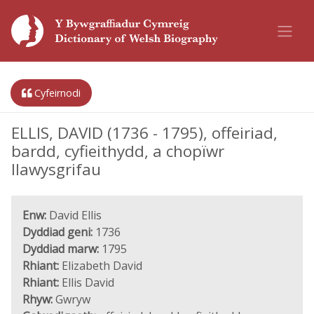
Cyfeirnodi
ELLIS, DAVID (1736 - 1795), offeiriad,
bardd, cyfieithydd, a chopïwr
llawysgrifau
Enw:
David Ellis
Dyddiad geni:
1736
Dyddiad marw:
1795
Rhiant:
Elizabeth David
Rhiant:
Ellis David
Rhyw:
Gwryw