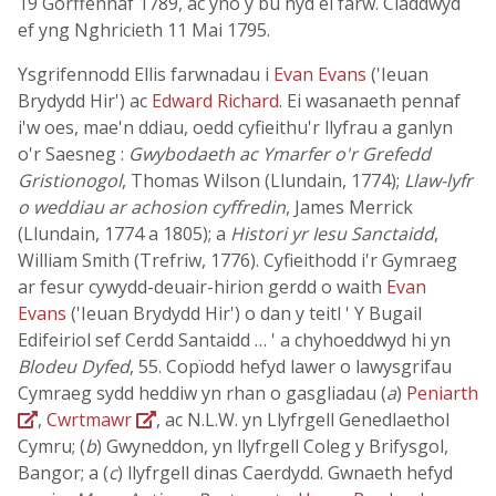
19 Gorffennaf 1789, ac yno y bu hyd ei farw. Claddwyd
ef yng Nghricieth 11 Mai 1795.
Ysgrifennodd Ellis farwnadau i
Evan Evans
('Ieuan
Brydydd Hir') ac
Edward Richard
. Ei wasanaeth pennaf
i'w oes, mae'n ddiau, oedd cyfieithu'r llyfrau a ganlyn
o'r Saesneg :
Gwybodaeth ac Ymarfer o'r Grefedd
Gristionogol
, Thomas Wilson (Llundain, 1774);
Llaw-lyfr
o weddiau ar achosion cyffredin
, James Merrick
(Llundain, 1774 a 1805); a
Histori yr Iesu Sanctaidd
,
William Smith (Trefriw, 1776). Cyfieithodd i'r Gymraeg
ar fesur cywydd-deuair-hirion gerdd o waith
Evan
Evans
('Ieuan Brydydd Hir') o dan y teitl ' Y Bugail
Edifeiriol sef Cerdd Santaidd … ' a chyhoeddwyd hi yn
Blodeu Dyfed
, 55. Copïodd hefyd lawer o lawysgrifau
Cymraeg sydd heddiw yn rhan o gasgliadau (
a
)
Peniarth
,
Cwrtmawr
, ac N.L.W. yn Llyfrgell Genedlaethol
Cymru; (
b
) Gwyneddon, yn llyfrgell Coleg y Brifysgol,
Bangor; a (
c
) llyfrgell dinas Caerdydd. Gwnaeth hefyd