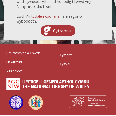
wedi gwneud cyfraniad nodedig i fywyd yng
Nghymru a thu hwnt.
Ewch i'n
tudalen codi arian
am ragor o
wybodaeth.
Cyfrannu
Preifatrwydd a Chwcis
Cymorth
Hawlfraint
Cysylltu
Y Prosiect