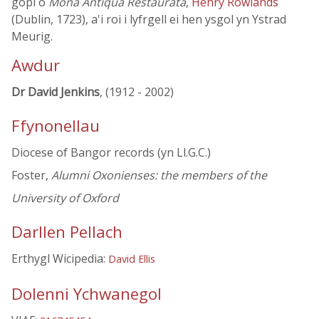
gopi o
Mona Antiqua Restaurata
,
Henry Rowlands
(Dublin, 1723), a'i roi i lyfrgell ei hen ysgol yn Ystrad
Meurig.
Awdur
Dr David Jenkins
, (1912 - 2002)
Ffynonellau
Diocese of Bangor records (yn Ll.G.C.)
Foster,
Alumni Oxonienses: the members of the
University of Oxford
Darllen Pellach
Erthygl Wicipedia:
David Ellis
Dolenni Ychwanegol