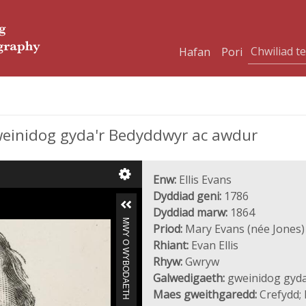
Hafan
Pori
gweinidog gyda'r Bedyddwyr ac awdur
Enw:
Ellis Evans
Dyddiad geni:
1786
Dyddiad marw:
1864
MWY O WYBODAETH
Priod:
Mary Evans (née Jones)
Rhiant:
Evan Ellis
Rhyw:
Gwryw
Galwedigaeth:
gweinidog gyda
Maes gweithgaredd:
Crefydd; 