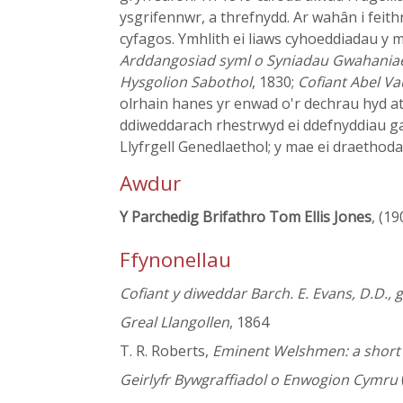
ysgrifennwr, a threfnydd. Ar wahân i feit
cyfagos. Ymhlith ei liaws cyhoeddiadau y m
Arddangosiad syml o Syniadau Gwahaniaet
Hysgolion Sabothol
, 1830;
Cofiant Abel V
olrhain hanes yr enwad o'r dechrau hyd at
ddiweddarach rhestrwyd ei ddefnyddiau 
Llyfrgell Genedlaethol; y mae ei draethod
Awdur
Y Parchedig Brifathro Tom Ellis Jones
, (19
Ffynonellau
Cofiant y diweddar Barch. E. Evans, D.D.,
Greal Llangollen
, 1864
T. R. Roberts,
Eminent Welshmen: a short b
Geirlyfr Bywgraffiadol o Enwogion Cymru