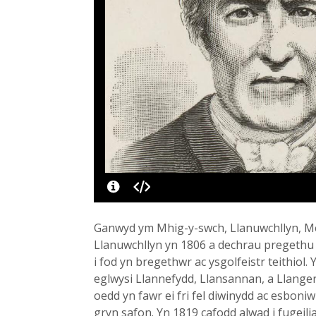
Ganwyd ym Mhig-y-swch, Llanuwchllyn, Mei
Llanuwchllyn yn 1806 a dechrau pregethu y
i fod yn bregethwr ac ysgolfeistr teithiol.
eglwysi Llannefydd, Llansannan, a Llanger
oedd yn fawr ei fri fel diwinydd ac esboni
gryn safon. Yn 1819 cafodd alwad i fugeil