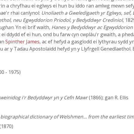
hrin a chryfhau ei eglwys ei hun bu iddo ran amlwg mewn sefy
ae'r rhai canlynol:
Unoliaeth a Gweledigaeth yr Eglwys, sef,
hol, neu Egwyddorion Priodol, y Bedyddwyr Crediniol
, 182
aughan
. Yn ei brif waith,
Hanes y Bedyddwyr ac Egwyddorion S
 ei ddydd ef ei hun, ond bu farw cyn cwplàu'r gwaith, a phe
gan
Spinther James
, ac ef hefyd a gasglodd ei lythyrau sydd 
au ar y Tadau Apostolaidd hefyd yn y Llyfrgell Genedlaethol
00 - 1975)
 gweinidog i'r Bedyddwyr yn y Cefn Mawr
(1866); gan R. Ellis
iographical dictionary of Welshmen... from the earliest tim
(1870)