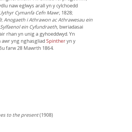
dlu naw eglwys arall yn y cylchoedd
 Llythyr Cymanfa Cefn Mawr
, 1828;
9;
Anogaeth i Athrawon ac Athrawesau ein
ylfaenol ein Cyfundraeth
, bwriadasai
dair rhan yn unig a gyhoeddwyd. Yn
yn awr yng nghasgliad
Spinther
yn y
. Bu farw 28 Mawrth 1864.
es to the present
(1908)