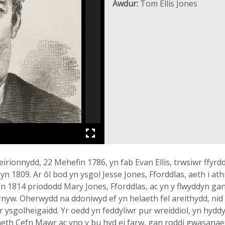
Awdur:
Tom Ellis Jones
rionnydd, 22 Mehefin 1786, yn fab Evan Ellis, trwsiwr ffyr
n 1809. Ar ôl bod yn ysgol Jesse Jones, Fforddlas, aeth i at
 Yn 1814 priododd Mary Jones, Fforddlas, ac yn y flwyddyn ganl
nyw. Oherwydd na ddoniwyd ef yn helaeth fel areithydd, nid
wr ysgolheigaidd. Yr oedd yn feddyliwr pur wreiddiol, yn hydd
iaeth Cefn Mawr ac yno y bu hyd ei farw, gan roddi gwasana