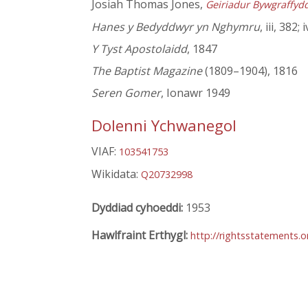
Josiah Thomas Jones,
Geiriadur Bywgraffyd
Hanes y Bedyddwyr yn Nghymru
, iii, 382; 
Y Tyst Apostolaidd
, 1847
The Baptist Magazine
(1809–1904), 1816
Seren Gomer
, Ionawr 1949
Dolenni Ychwanegol
VIAF:
103541753
Wikidata:
Q20732998
Dyddiad cyhoeddi:
1953
Hawlfraint Erthygl:
http://rightsstatements.