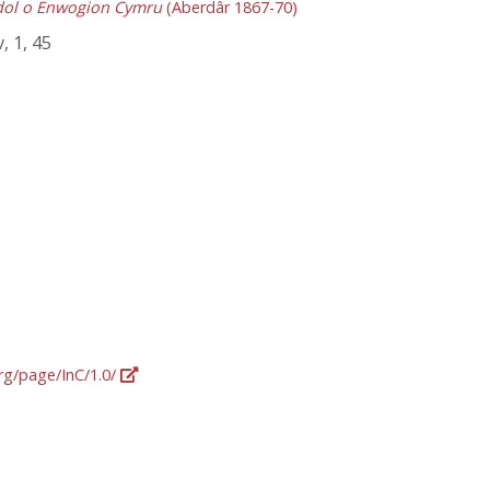
dol o Enwogion Cymru
(Aberdâr 1867-70)
iv, 1, 45
org/page/InC/1.0/