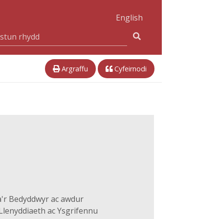
English
Argraffu
Cyfeirnodi
'r Bedyddwyr ac awdur
Llenyddiaeth ac Ysgrifennu