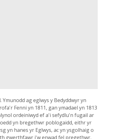
dd. Ymunodd ag eglwys y Bedyddwyr yn
hrofa'r Fenni yn 1811, gan ymadael yn 1813
ynol ordeiniwyd ef a'i sefydlu'n fugail ar
 oedd yn bregethwr poblogaidd, eithr yr
ysg yn hanes yr Eglwys, ac yn ysgolhaig o
eth gwerthfawr i'w enwad fel pregethwr,