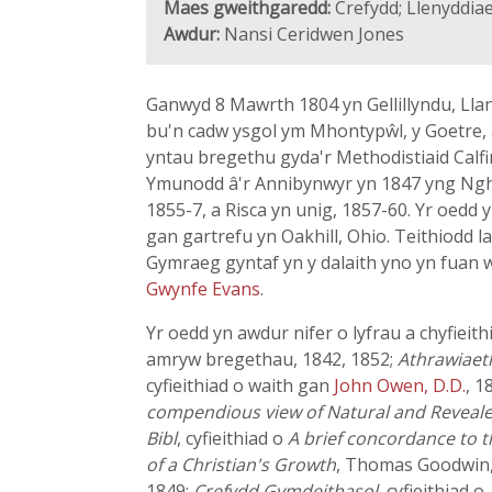
Maes gweithgaredd:
Crefydd; Llenyddia
Awdur:
Nansi Ceridwen Jones
Ganwyd 8 Mawrth 1804 yn Gellillyndu, Llan
bu'n cadw ysgol ym Mhontypŵl, y Goetre, 
yntau bregethu gyda'r Methodistiaid Calfi
Ymunodd â'r Annibynwyr yn 1847 yng Nghen
1855-7, a Risca yn unig, 1857-60. Yr oedd 
gan gartrefu yn Oakhill, Ohio. Teithiodd 
Gymraeg gyntaf yn y dalaith yno yn fuan 
Gwynfe Evans
.
Yr oedd yn awdur nifer o lyfrau a chyfieith
amryw bregethau, 1842, 1852;
Athrawiaet
cyfieithiad o waith gan
John Owen, D.D.
, 1
compendious view of Natural and Reveale
Bibl
, cyfieithiad o
A brief concordance to t
of a Christian's Growth
, Thomas Goodwin,
1849;
Crefydd Gymdeithasol
, cyfieithiad o