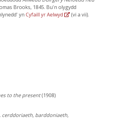
homas Brooks, 1845. Bu'n olygydd
mlynedd' yn
Cyfaill yr Aelwyd
(vi a vii).
es to the present
(1908)
, cerddoriaeth, barddoniaeth,