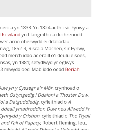
erica yn 1833. Yn 1824 aeth i sir Fynwy a
l Rowland
yn Llangeitho a dechreuodd
lawer arno oherwydd ei ddaliadau.
wg, 1852-3, Risca a Machen, sir Fynwy,
d merch iddo ac eraill o'i deulu eisoes,
nsas, yn 1881; sefydlwyd yr eglwys
 83 mlwydd oed. Mab iddo oedd
Beriah
uw yn y Cyssegr a'r Môr
, crynhoad o
aeth Ostyngedig i Ddaioni a Thoster Duw
,
ol a Datguddiedig
, cyfieithiad o
A
 ddeall ymadroddion Duw neu Allwedd i'r
Gynnydd y Cristion
, cyfieithiad o
The Tryall
 and Fall of Papacy
, Robert Fleming, Ieu.,
cyhoeddodd
Allwedd Ddirgel y Nefoedd neu