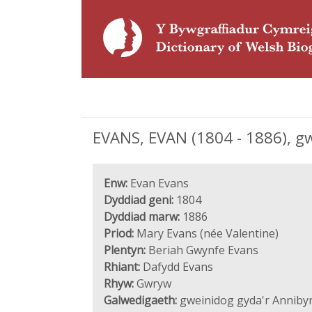
EVANS, EVAN (1804 - 1886), g
Enw:
Evan Evans
Dyddiad geni:
1804
Dyddiad marw:
1886
Priod:
Mary Evans (née Valentine)
Plentyn:
Beriah Gwynfe Evans
Rhiant:
Dafydd Evans
Rhyw:
Gwryw
Galwedigaeth:
gweinidog gyda'r Anniby