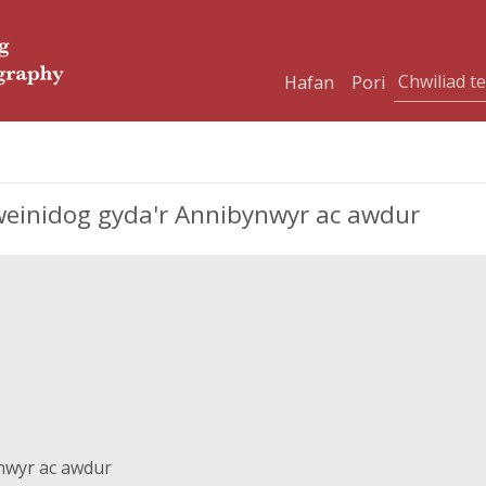
Hafan
Pori
weinidog gyda'r Annibynwyr ac awdur
nwyr ac awdur