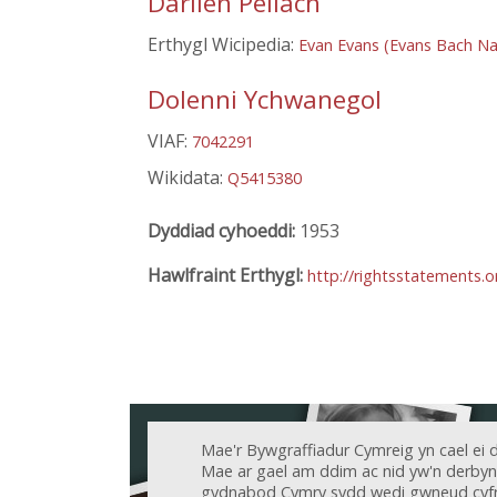
Darllen Pellach
Erthygl Wicipedia:
Evan Evans (Evans Bach Na
Dolenni Ychwanegol
VIAF:
7042291
Wikidata:
Q5415380
Dyddiad cyhoeddi:
1953
Hawlfraint Erthygl:
http://rightsstatements.
Mae'r Bywgraffiadur Cymreig yn cael ei 
Mae ar gael am ddim ac nid yw'n derbyn c
gydnabod Cymry sydd wedi gwneud cyfr