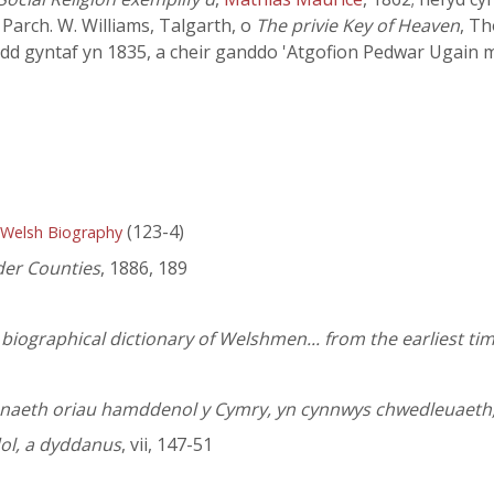
 y Parch. W. Williams, Talgarth, o
The privie Key of Heaven
, T
dd gyntaf yn 1835, a cheir ganddo 'Atgofion Pedwar Ugain 
(123-4)
 Welsh Biography
der Counties
, 1886, 189
iographical dictionary of Welshmen... from the earliest tim
sanaeth oriau hamddenol y Cymry, yn cynnwys chwedleuaeth
dol, a dyddanus
, vii, 147-51