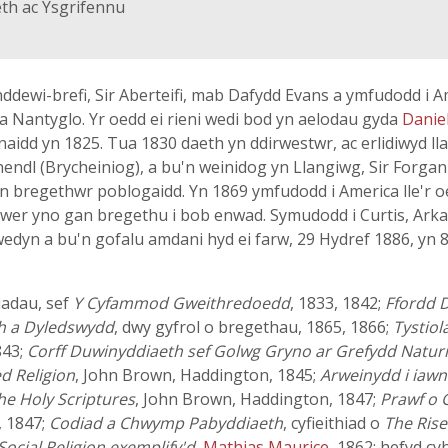
eth ac Ysgrifennu
ddewi-brefi, Sir Aberteifi, mab Dafydd Evans a ymfudodd i Am
a Nantyglo. Yr oedd ei rieni wedi bod yn aelodau gyda
Danie
naidd yn 1825. Tua 1830 daeth yn ddirwestwr, ac erlidiwyd l
dl (Brycheiniog), a bu'n weinidog yn Llangiwg, Sir Forgann
yn bregethwr poblogaidd. Yn 1869 ymfudodd i America lle'r oed
lawer yno gan bregethu i bob enwad. Symudodd i Curtis, Arka
wedyn a bu'n gofalu amdani hyd ei farw, 29 Hydref 1886, yn
iadau, sef
Y Cyfammod Gweithredoedd
, 1833, 1842;
Ffordd D
h a Dyledswydd
, dwy gyfrol o bregethau, 1865, 1866;
Tystiol
843;
Corff Duwinyddiaeth sef Golwg Gryno ar Grefydd Naturi
d Religion
, John Brown, Haddington, 1845;
Arweinydd i iawn
he Holy Scriptures
, John Brown, Haddington, 1847;
Prawf o 
 1847;
Codiad a Chwymp Pabyddiaeth
, cyfieithiad o
The Rise
Social Religion exemplify'd
,
Mathias Maurice
, 1862; hefyd 