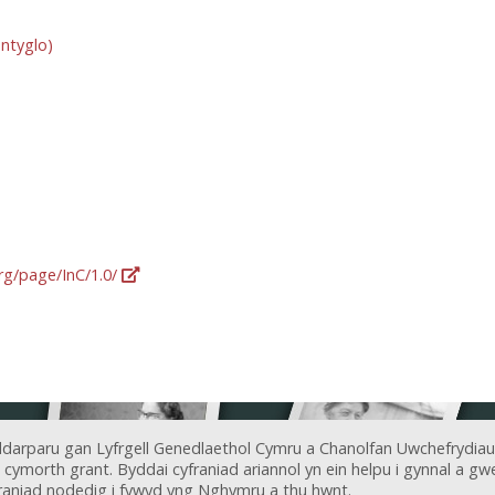
ntyglo)
org/page/InC/1.0/
ddarparu gan Lyfrgell Genedlaethol Cymru a Chanolfan Uwchefrydiau
ymorth grant. Byddai cyfraniad ariannol yn ein helpu i gynnal a gwel
aniad nodedig i fywyd yng Nghymru a thu hwnt.