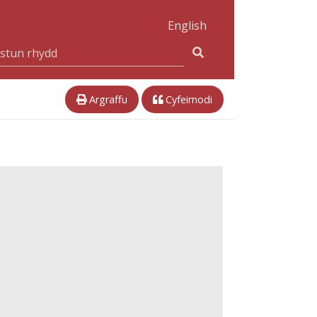
English
Argraffu
Cyfeirnodi