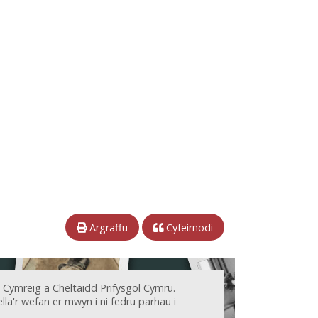
Argraffu
Cyfeirnodi
 Cymreig a Cheltaidd Prifysgol Cymru.
la'r wefan er mwyn i ni fedru parhau i