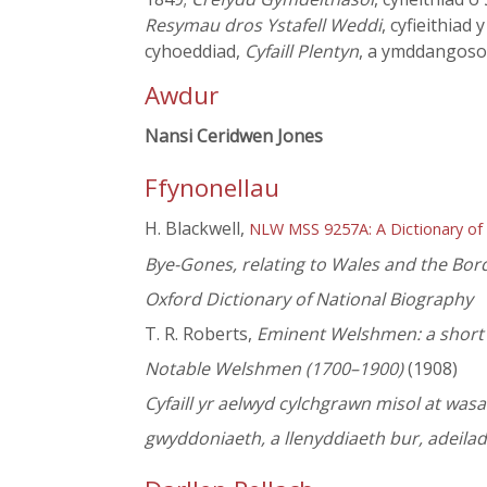
Resymau dros Ystafell Weddi
, cyfieithiad
cyhoeddiad,
Cyfaill Plentyn
, a ymddangoso
Awdur
Nansi Ceridwen Jones
Ffynonellau
H. Blackwell,
NLW MSS 9257A: A Dictionary of
Bye-Gones, relating to Wales and the Bor
Oxford Dictionary of National Biography
T. R. Roberts,
Eminent Welshmen: a short b
Notable Welshmen (1700–1900)
(1908)
Cyfaill yr aelwyd cylchgrawn misol at wa
gwyddoniaeth, a llenyddiaeth bur, adeila