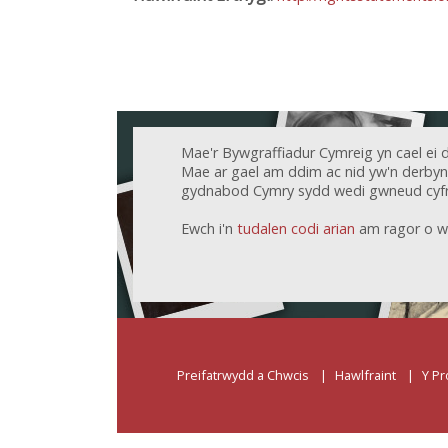
Mae'r Bywgraffiadur Cymreig yn cael ei 
Mae ar gael am ddim ac nid yw'n derbyn c
gydnabod Cymry sydd wedi gwneud cyfr
Ewch i'n
tudalen codi arian
am ragor o w
Preifatrwydd a Chwcis
Hawlfraint
Y Pr