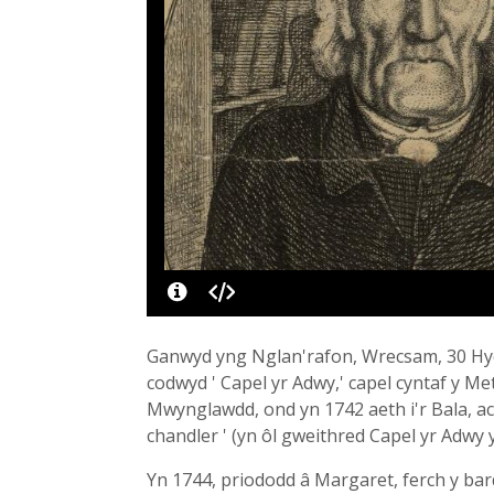
Ganwyd yng Nglan'rafon, Wrecsam, 30 Hydre
codwyd ' Capel yr Adwy,' capel cyntaf y M
Mwynglawdd, ond yn 1742 aeth i'r Bala, ac
chandler ' (yn ôl gweithred Capel yr Adwy 
Yn 1744, priododd â Margaret, ferch y ba