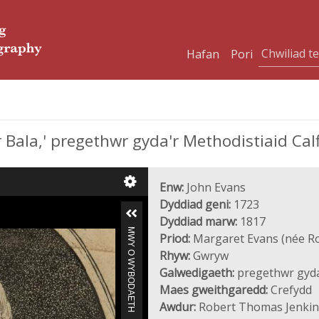
Hafan
Pori
r Bala,' pregethwr gyda'r Methodistiaid Cal
Enw:
John Evans
Dyddiad geni:
1723
Dyddiad marw:
1817
MWY O WYBODAETH
Priod:
Margaret Evans (née Ro
Rhyw:
Gwryw
Galwedigaeth:
pregethwr gyda'
Maes gweithgaredd:
Crefydd
Awdur:
Robert Thomas Jenkin