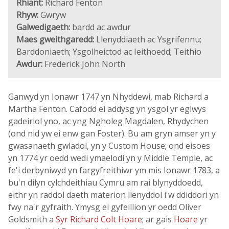
Rhiant:
Richard Fenton
Rhyw:
Gwryw
Galwedigaeth:
bardd ac awdur
Maes gweithgaredd:
Llenyddiaeth ac Ysgrifennu;
Barddoniaeth; Ysgolheictod ac Ieithoedd; Teithio
Awdur:
Frederick John North
Ganwyd yn Ionawr 1747 yn Nhyddewi, mab Richard a
Martha Fenton. Cafodd ei addysg yn ysgol yr eglwys
gadeiriol yno, ac yng Ngholeg Magdalen, Rhydychen
(ond nid yw ei enw gan Foster). Bu am gryn amser yn y
gwasanaeth gwladol, yn y Custom House; ond eisoes
yn 1774 yr oedd wedi ymaelodi yn y Middle Temple, ac
fe'i derbyniwyd yn fargyfreithiwr ym mis Ionawr 1783, a
bu'n dilyn cylchdeithiau Cymru am rai blynyddoedd,
eithr yn raddol daeth materion llenyddol i'w ddiddori yn
fwy na'r gyfraith. Ymysg ei gyfeillion yr oedd Oliver
Goldsmith a
Syr Richard Colt Hoare
; ar gais
Hoare
yr