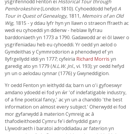
ysgrifennodd Fenton ei
Historical Tour through
Pembrokeshire
(London 1810). Cyhoeddodd hefyd
A
Tour in Quest of Genealogy
, 1811,
Memoirs of an Old
Wig
, 1815 - y ddau lyfr hyn yn llawn o straeon ffraeth ac
wedi eu cyhoeddi yn ddienw - heblaw llyfrau
barddoniaeth yn 1773 a 1790. Gadawodd ar ei ôl lawer o
ysgrifeniadau heb eu cyhoeddi. Yr oedd yn aelod o
Gymdeithas y Cymmrodorion a phenodwyd ef yn
llyfrgellydd iddi yn 1777; cyfeiria
Richard Morris
yn
garedig ato yn 1779 (
N.L.W. Jnl.
, vi. 193); yr oedd hefyd
yn un o aelodau cynnar (1776) y Gwyneddigion.
Yr oedd Fenton yn ieithydd da; barn un o'i gyfoeswyr
amdano ydoedd ei fod yn ŵr 'of indefatigable industry,
of a fine poetical fancy,' ac yn un a chanddo 'the best
information on almost every subject.' Oherwydd ei fod
mor gyfarwydd â materion Cymreig ac â
thafodieithoedd Cymru fe'i defnyddid gan y
Llywodraeth i baratoi adroddiadau ar faterion yn