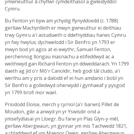
ymwneuthur â chyflwr cymdeithasol a gwleidyddol
Cymru.
Bu Fenton yn byw am ychydig flynyddoedd (c. 1788)
gerllaw Machynlleth er mwyn gwneuthur ei deithiau
trwy Gymru a'i astudiaeth o ddefnyddiau hanes Cymru
yn fwy hwylus; dychwelodd i Sir Benfro yn 1793 er
mwyn bod yn agos at ei ewythr, Samuel Fenton,
perchennog llongau masnachu a etifeddwyd ac a
weithiwyd gan Richard Fenton yn ddweddarach. Yn 1799
daeth ag ŷd o'r Mô'r Canoldir, heb godi tâl cludo, a'i
werthu am y pris a dalodd ef ei hun amdano i bobl yn
Sir Benfro a golledwyd oherwydd i gynhaeaf y pysgod
yn 1799 brofi mor wael.
Priododd Eloise, merch y cyrnol (a'r barwn) Pillet de
Moudon, gŵr a anwyd yn yr Yswisdir ond a
ymsefydlasai yn Lloegr. Bu farw yn Plas Glyn-y-mêl,
gerllaw Abergwaun, yn gynnar ym mis Tachwedd 1821,
a chladdwyd ef ym Maenor Owen, gerllaw Abergwaun.