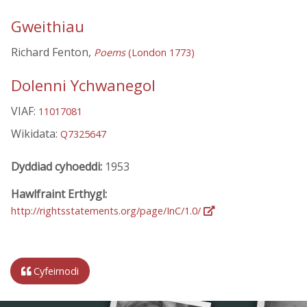
Gweithiau
Richard Fenton,
Poems
(London 1773)
Dolenni Ychwanegol
VIAF:
11017081
Wikidata:
Q7325647
Dyddiad cyhoeddi:
1953
Hawlfraint Erthygl:
http://rightsstatements.org/page/InC/1.0/
Cyfeirnodi