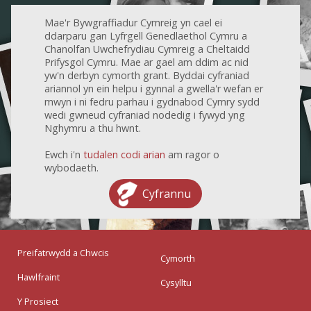
Mae'r Bywgraffiadur Cymreig yn cael ei
ddarparu gan Lyfrgell Genedlaethol Cymru a
Chanolfan Uwchefrydiau Cymreig a Cheltaidd
Prifysgol Cymru. Mae ar gael am ddim ac nid
yw'n derbyn cymorth grant. Byddai cyfraniad
ariannol yn ein helpu i gynnal a gwella'r wefan er
mwyn i ni fedru parhau i gydnabod Cymry sydd
wedi gwneud cyfraniad nodedig i fywyd yng
Nghymru a thu hwnt.
Ewch i'n
tudalen codi arian
am ragor o
wybodaeth.
Cyfrannu
Preifatrwydd a Chwcis
Cymorth
Hawlfraint
Cysylltu
Y Prosiect