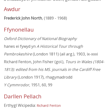
Awdur
Frederick John North
, (1889 - 1968)
Ffynonellau
Oxford Dictionary of National Biography
hanes ei fywyd yn
A Historical Tour through
Pembrokeshire
(London 1811) (ail arg.), 1903, ix-xxxi
Richard Fenton, John Fisher (gol.),
Tours in Wales (1804-
1813): edited from his MS. journals in the Cardiff Free
Library
(London 1917), rhagymadrodd
Y Cymmrodor
, 1951, 60, 99
Darllen Pellach
Erthygl Wicipedia:
Richard Fenton