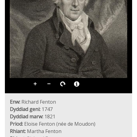
Enw:
Richard Fenton
Dyddiad geni:
1747
Dyddiad marw:
1821
Priod:
Eloise Fenton (née de Moudon)
Rhiant:
Martha Fenton