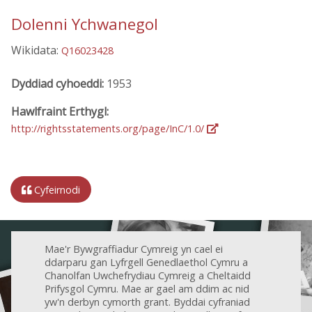
Dolenni Ychwanegol
Wikidata:
Q16023428
Dyddiad cyhoeddi:
1953
Hawlfraint Erthygl:
http://rightsstatements.org/page/InC/1.0/
Cyfeirnodi
Mae'r Bywgraffiadur Cymreig yn cael ei
ddarparu gan Lyfrgell Genedlaethol Cymru a
Chanolfan Uwchefrydiau Cymreig a Cheltaidd
Prifysgol Cymru. Mae ar gael am ddim ac nid
yw'n derbyn cymorth grant. Byddai cyfraniad