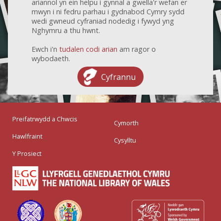
ariannol yn ein helpu i gynnal a gwella'r wefan er
mwyn i ni fedru parhau i gydnabod Cymry sydd
wedi gwneud cyfraniad nodedig i fywyd yng
Nghymru a thu hwnt.
Ewch i'n
tudalen codi arian
am ragor o
wybodaeth.
Cyfrannu
Preifatrwydd a Chwcis
Cymorth
Hawlfraint
Cysylltu
Y Prosiect