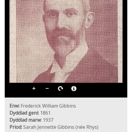
Enw:
Frederick William Gibbins
Dyddiad geni:
1861
Dyddiad marw:
1937
Priod:
Sarah Jennette Gibbins (née Rhys)