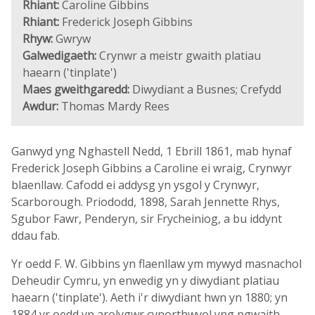
Rhiant:
Caroline Gibbins
Rhiant:
Frederick Joseph Gibbins
Rhyw:
Gwryw
Galwedigaeth:
Crynwr a meistr gwaith platiau
haearn ('tinplate')
Maes gweithgaredd:
Diwydiant a Busnes; Crefydd
Awdur:
Thomas Mardy Rees
Ganwyd yng Nghastell Nedd, 1 Ebrill 1861, mab hynaf
Frederick Joseph Gibbins a Caroline ei wraig, Crynwyr
blaenllaw. Cafodd ei addysg yn ysgol y Crynwyr,
Scarborough. Priododd, 1898, Sarah Jennette Rhys,
Sgubor Fawr, Penderyn, sir Frycheiniog, a bu iddynt
ddau fab.
Yr oedd F. W. Gibbins yn flaenllaw ym mywyd masnachol
Deheudir Cymru, yn enwedig yn y diwydiant platiau
haearn ('tinplate'). Aeth i'r diwydiant hwn yn 1880; yn
1884 yr oedd yn arolygwr cynorthwyol yng ngwaith