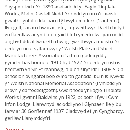
Ynyspenllwch. Yn 1890 adeiladodd yr Eagle Tinplate
Works, Melin, Castell Nedd. Yr oedd yn un o'r meistri
gwaith cyntaf i ddarparu tŷ bwyta modern ('canteen'),
llyfrgell, caeau chwarae, etc., i'r gweithwyr. Daeth hefyd
yn flaenllaw ac yn boblogaidd fel cymedrolwr pan oedd
anghyd-ddealltwriaeth rhwng gweithwyr a meistri. Yr
oedd yn un o sylfaenwyr y ' Welsh Plate and Sheet
Manufacturers Association ' a bu'n gadeirydd y
gymdeithas honno o 1910 hyd 1922. Yr oedd yn ustus
heddwch yn Sir Forgannwg, a bu'n siryf iddi, 1908-9. Câi
achosion dyngarol bob cymorth ganddo; bu'n is-lywydd
y ' Welsh National Memorial Association ' (i ymladd yn
erbyn y darfodedigaeth). Gwerthodd yr Eagle Tinplate
Works i gwmni Baldwins yn 1922, ac aeth i fyw i Cwm
Irfon Lodge, Llanwrtyd, ac oddi yno i Glynsaer, lle y bu
farw ar 30 Gorffennaf 1937. Claddwyd ef yn Cynghordy,
gerllaw Llanymddyfri.
Awdur