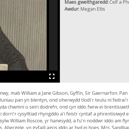
Maes gweithgaredd:
Celf a P
Awdur:
Megan Ellis
y, mab William a Jane Gibson, Gyffin, Sir Gaernarfon. Pan o
uniau pan yn blentyn, ond oherwydd tlodi'r teulu ni fedrai'r 
 gyda chwmni o seiri dodrefn, ond cyn iddo fwrw ei brentisi
 i dorri'r cysylltiad rhyngddo a'i feistr cyntaf a phrentisiwy
i sylw William Roscoe, yr hanesydd, a fu'n noddwr iddo am fl
bergele, yn gyfaill agos iddo ar hyd ei hoes. Mrs. Sandbach