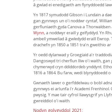
â gwlad ei enedigaeth am flynyddoedd law
Yn 1817 symudodd Gibson i Lundain a daet
gan gynnwys un o'i noddwr cyntaf, Willia
gerfluniaeth gyda Canova a Thorwaldsen 
Wynn
, a noddwyr eraill y gelfyddyd. Yn Rh
ambell ymweliad â gwledydd eraill Ewrop.
drachefn yn 1850 a 1851 tra'n gweithio ar 
Yr oedd dylanwad y Groegiaid a'r traddodia
Dangoswyd tri cherflun lliw o'i waith, ga
chymerwyd cryn ddiddordeb ynddynt. Etholw
1816 a 1864. Bu farw, wedi blynyddoedd o 
Gwnaeth lawer o gerfddelwau o bobl adnaby
gynnwys ei arlunfa i'r Academi Frenhinol. 
pwysig. Y mae tair cyfrol llawysgrif yn Ll
gwreiddiol o'i waith.
Nodyn golygyddol 2021: