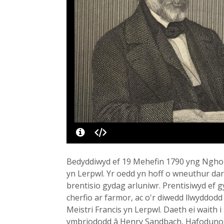
Bedyddiwyd ef 19 Mehefin 1790 yng Nghonw
yn Lerpwl. Yr oedd yn hoff o wneuthur darl
brentisio gydag arluniwr. Prentisiwyd ef
cherfio ar farmor, ac o'r diwedd llwyddodd
Meistri Francis yn Lerpwl. Daeth ei waith 
ymbriododd â Henry Sandbach, Hafodunos, A