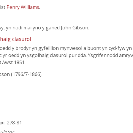
ist
Penry Williams
.
wy, yn nodi mai yno y ganed John Gibson.
haig clasurol
oedd y brodyr yn gyfeillion mynwesol a buont yn cyd-fyw y
c yr oedd yn ysgolhaig clasurol pur dda. Ysgrifennodd amry
3 Awst 1851.
bson (1796/7-1866).
 xxi, 278-81
culptor