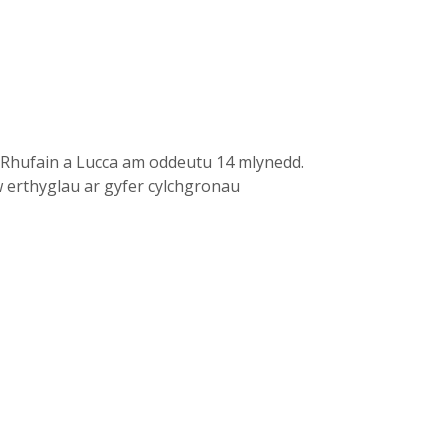
n Rhufain a Lucca am oddeutu 14 mlynedd.
w erthyglau ar gyfer cylchgronau