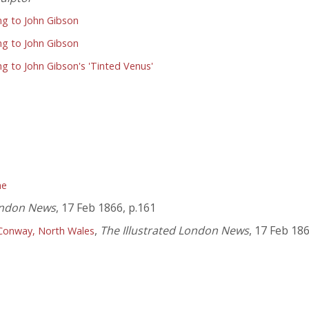
ng to John Gibson
ng to John Gibson
g to John Gibson's 'Tinted Venus'
me
London News
, 17 Feb 1866, p.161
,
The Illustrated London News
, 17 Feb 186
r Conway, North Wales