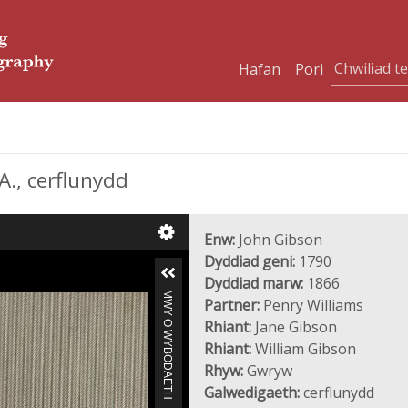
Hafan
Pori
., cerflunydd
Enw:
John Gibson
Dyddiad geni:
1790
Dyddiad marw:
1866
MWY O WYBODAETH
Partner:
Penry Williams
Rhiant:
Jane Gibson
Rhiant:
William Gibson
Rhyw:
Gwryw
Galwedigaeth:
cerflunydd