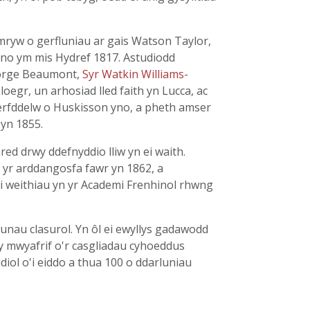
mryw o gerfluniau ar gais Watson Taylor,
yno ym mis Hydref 1817. Astudiodd
eorge Beaumont,
Syr Watkin Williams-
loegr, un arhosiad lled faith yn Lucca, ac
gerfddelw o Huskisson yno, a pheth amser
 yn 1855.
red drwy ddefnyddio lliw yn ei waith.
 yr arddangosfa fawr yn 1862, a
'i weithiau yn yr Academi Frenhinol rhwng
unau clasurol. Yn ôl ei ewyllys gadawodd
 y mwyafrif o'r casgliadau cyhoeddus
diol o'i eiddo a thua 100 o ddarluniau