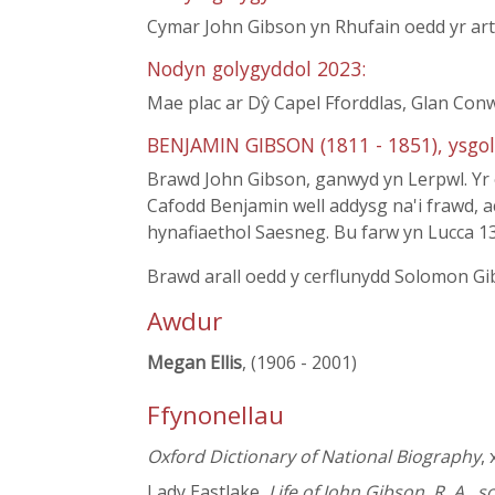
Cymar John Gibson yn Rhufain oedd yr art
Nodyn golygyddol 2023:
Mae plac ar Dŷ Capel Fforddlas, Glan Con
BENJAMIN GIBSON (1811 - 1851), ysgol
Brawd John Gibson, ganwyd yn Lerpwl. Yr 
Cafodd Benjamin well addysg na'i frawd, a
hynafiaethol Saesneg. Bu farw yn Lucca 1
Brawd arall oedd y cerflunydd Solomon Gi
Awdur
Megan Ellis
, (1906 - 2001)
Ffynonellau
Oxford Dictionary of National Biography
,
Lady Eastlake,
Life of John Gibson, R. A., s