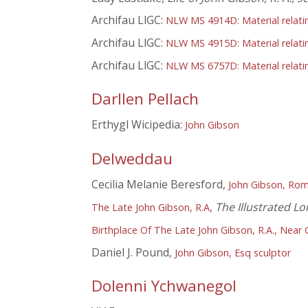
Archifau LlGC:
NLW MS 4914D: Material relati
Archifau LlGC:
NLW MS 4915D: Material relati
Archifau LlGC:
NLW MS 6757D: Material relatin
Darllen Pellach
Erthygl Wicipedia:
John Gibson
Delweddau
Cecilia Melanie Beresford,
John Gibson, Ro
,
The Illustrated 
The Late John Gibson, R.A
Birthplace Of The Late John Gibson, R.A., Nea
Daniel J. Pound,
John Gibson, Esq sculptor
Dolenni Ychwanegol