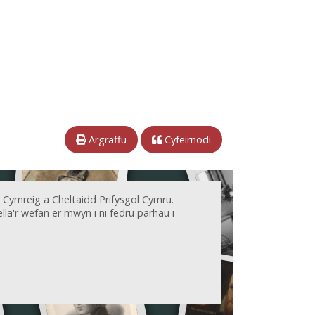
Argraffu
Cyfeirnodi
 Cymreig a Cheltaidd Prifysgol Cymru.
la'r wefan er mwyn i ni fedru parhau i