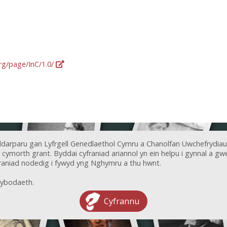
org/page/InC/1.0/
ddarparu gan Lyfrgell Genedlaethol Cymru a Chanolfan Uwchefrydiau
ymorth grant. Byddai cyfraniad ariannol yn ein helpu i gynnal a gwel
aniad nodedig i fywyd yng Nghymru a thu hwnt.
ybodaeth.
Cyfrannu