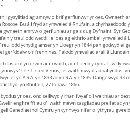
er.
h i gysylltiad ag amryw o brif gerflunwyr yr oes. Gwnaeth a
m Roscoe. Bu â'i fryd ar ymweled â Rhufain, a chyrhaeddodd 
a gwnaeth amryw o gerfluniau ar gais dug Dyfnaint, Syr G
ufain y treuliodd weddill ei oes ag eithrio ambell ymweliad â L
 Treuliodd ychydig amser yn Lloegr yn 1844 pan godwyd ei 
ei gerfddelw o'r frenhines. Talodd ymweliad arall â Llundain
d clasurol yn drwm ar ei waith, ac ef oedd y cyntaf i'w dynwa
n gynnwys 'The Tinted Venus,' ei waith mwyaf adnabyddus, yn
yd ef yn A.R.A. yn 1833 ac yn R.A. yn 1835. Dangoswyd 33 o
afiechyd, yn Rhufain, 27 Ionawr 1866.
ddus yr oes, ond seiliwyd y rhan fwyaf o'i weithiau ar dest
Gwelir enghreifftiau o'i waith mewn casgliadau preifat ac yn
yfrgell Genedlaethol Cymru yn cynnwys nifer o lythyrau gwreid