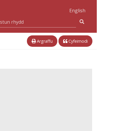
English
Argraffu
Cyfeirnodi