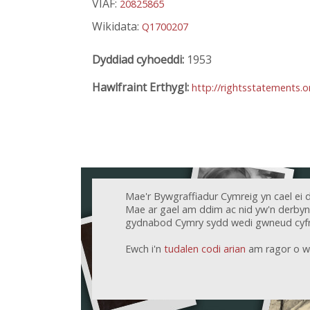
VIAF:
20825865
Wikidata:
Q1700207
Dyddiad cyhoeddi:
1953
Hawlfraint Erthygl:
http://rightsstatements.
Mae'r Bywgraffiadur Cymreig yn cael ei 
Mae ar gael am ddim ac nid yw'n derbyn c
gydnabod Cymry sydd wedi gwneud cyfr
Ewch i'n
tudalen codi arian
am ragor o w