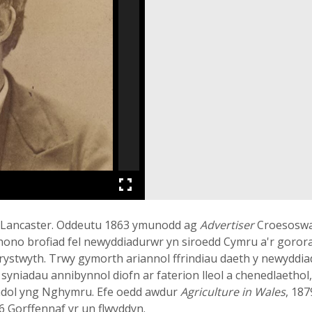
o Lancaster. Oddeutu 1863 ymunodd ag
Advertiser
Croesoswal
ohono brofiad fel newyddiadurwr yn siroedd Cymru a'r goror
ystwyth. Trwy gymorth ariannol ffrindiau daeth y newyddiad
 syniadau annibynnol diofn ar faterion lleol a chenedlaethol
dol yng Nghymru. Efe oedd awdur
Agriculture in Wales
, 187
6 Gorffennaf yr un flwyddyn.