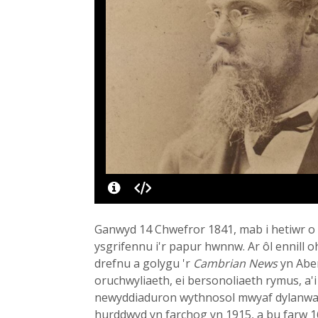
Ganwyd 14 Chwefror 1841, mab i hetiwr 
ysgrifennu i'r papur hwnnw. Ar ôl ennill 
drefnu a golygu 'r
Cambrian News
yn Aber
oruchwyliaeth, ei bersonoliaeth rymus, a'i
newyddiaduron wythnosol mwyaf dylanwa
hurddwyd yn farchog yn 1915, a bu farw 1