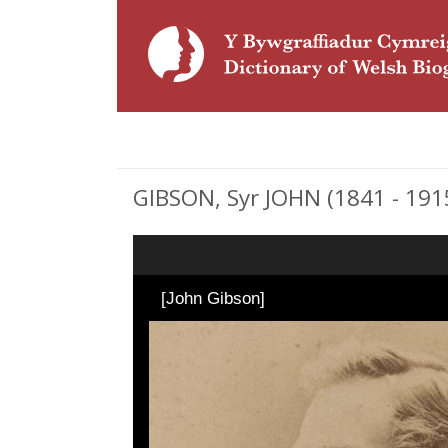
GIBSON, Syr JOHN (1841 - 19
[John Gibson]