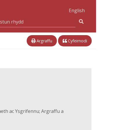
English
Argraffu
Cyfeirnodi
eth ac Ysgrifennu; Argraffu a