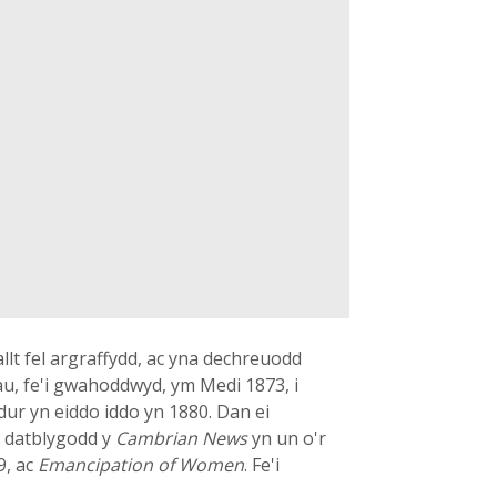
lt fel argraffydd, ac yna dechreuodd
au, fe'i gwahoddwyd, ym Medi 1873, i
ur yn eiddo iddo yn 1880. Dan ei
, datblygodd y
Cambrian News
yn un o'r
9, ac
Emancipation of Women
. Fe'i