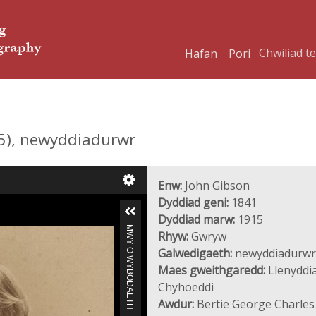
Hafan
Pori
15), newyddiadurwr
Enw:
John Gibson
Dyddiad geni:
1841
Dyddiad marw:
1915
MWY O WYBODAETH
Rhyw:
Gwryw
Galwedigaeth:
newyddiadurwr
Maes gweithgaredd:
Llenyddia
Chyhoeddi
Awdur:
Bertie George Charles