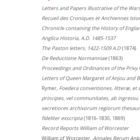
Letters and Papers Illustrative of the Wars
Recueil des Croniques et Anchiennes Isto
Chronicle containing the History of Engla
Anglica Historia, A.D. 1485-1537
The Paston letters, 1422-1509 A.D
(1874)
De Reductione Normanniae
(1863)
Proceedings and Ordinances of the Privy 
Letters of Queen Margaret of Anjou and B
Rymer,
Foedera conventiones, litteræ, et 
principes, vel communitates, ab ingressu G
secretiores archivorum regiorum thesaura
fideliter exscripta
(1816-1830, 1869)
Record Reports William of Worcester
William of Worcester,
Annales Rerum Ang