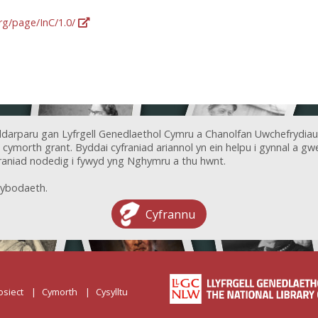
org/page/InC/1.0/
ddarparu gan Lyfrgell Genedlaethol Cymru a Chanolfan Uwchefrydiau
ymorth grant. Byddai cyfraniad ariannol yn ein helpu i gynnal a gwel
aniad nodedig i fywyd yng Nghymru a thu hwnt.
ybodaeth.
Cyfrannu
osiect
Cymorth
Cysylltu