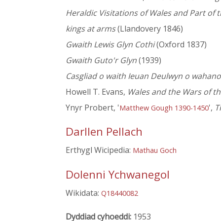
Heraldic Visitations of Wales and Part of
kings at arms
(Llandovery 1846)
Gwaith Lewis Glyn Cothi
(Oxford 1837)
Gwaith Guto'r Glyn
(1939)
Casgliad o waith Ieuan Deulwyn o wahanol 
Howell T. Evans,
Wales and the Wars of t
Ynyr Probert, '
',
T
Matthew Gough 1390-1450
Darllen Pellach
Erthygl Wicipedia:
Mathau Goch
Dolenni Ychwanegol
Wikidata:
Q18440082
Dyddiad cyhoeddi:
1953