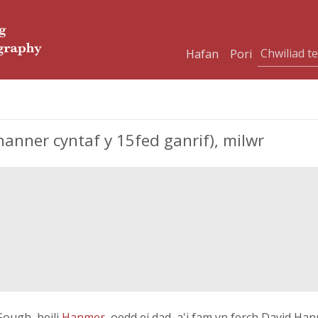
Hafan
Pori
nner cyntaf y 15fed ganrif), milwr
Gough, beili
Hanmer
, oedd ei dad, a'i fam yn ferch David Ha