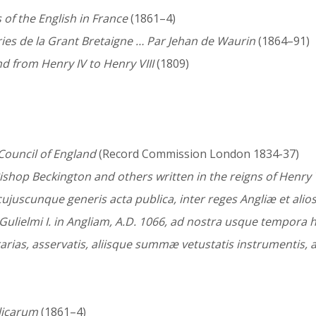
 of the English in France
(1861–4)
ries de la Grant Bretaigne … Par Jehan de Waurin
(1864–91)
nd from Henry IV to Henry VIII
(1809)
Council of England
(Record Commission London 1834-37)
ishop Beckington and others written in the reigns of Henry
cujuscunque generis acta publica, inter reges Angliæ et alio
ulielmi I. in Angliam, A.D. 1066, ad nostra usque tempora h
rias, asservatis, aliisque summæ vetustatis instrumentis, 
licarum
(1861–4)