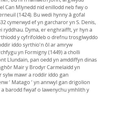
fel Can Mlynedd nid enillodd neb fwy o
rneuil (1424). Bu wedi hynny â gofal
432 cymerwyd ef yn garcharor yn S. Denis,
ryddhau. Dyma, er enghraifft, yr hyn a
yrthiodd y cyfrifoldeb o drefnu trosglwyddo
oddir iddo syrthio'n ôl ar amryw
rchfygu yn Formigny (1449) a cholli
nt Llundain, pan oedd yn amddiffyn dinas
 nghôr Mair y Brodyr Carmelaidd yn
'r sylw mawr a roddir iddo gan
 enw ' Matago ' yn annwyl gan drigolion
f a barodd fwyaf o lawenychu ymhlith y