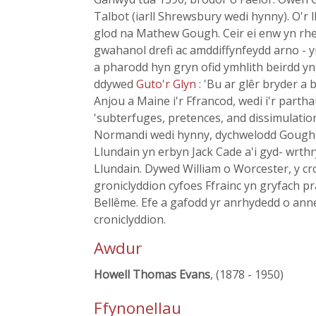
Talbot (iarll Shrewsbury wedi hynny). O'r 
glod na Mathew Gough. Ceir ei enw yn rhe
gwahanol drefi ac amddiffynfeydd arno - y
a pharodd hyn gryn ofid ymhlith beirdd y
ddywed
Guto'r Glyn
: 'Bu ar glêr bryder a
Anjou a Maine i'r Ffrancod, wedi i'r parth
'subterfuges, pretences, and dissimulation
Normandi wedi hynny, dychwelodd Gough i 
Llundain yn erbyn Jack Cade a'i gyd- wrth
Llundain. Dywed William o Worcester, y cro
groniclyddion cyfoes Ffrainc yn gryfach p
Bellême. Efe a gafodd yr anrhydedd o anne
croniclyddion.
Awdur
Howell Thomas Evans
, (1878 - 1950)
Ffynonellau