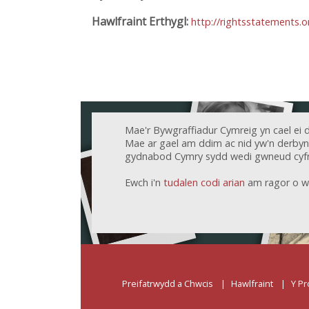
Hawlfraint Erthygl:
http://rightsstatements.
Mae'r Bywgraffiadur Cymreig yn cael ei 
Mae ar gael am ddim ac nid yw'n derbyn c
gydnabod Cymry sydd wedi gwneud cyfr
Ewch i'n
tudalen codi arian
am ragor o w
Preifatrwydd a Chwcis
Hawlfraint
Y Pr