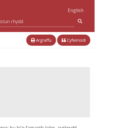
English
Argraffu
Cyfeirnodi
nmer; bu hi'n famaeth John, arglwydd