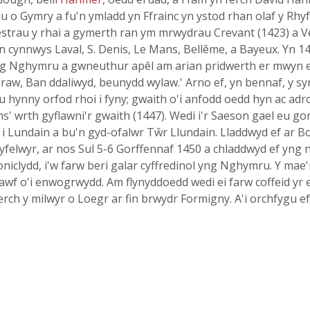
llu o Gymry a fu'n ymladd yn Ffrainc yn ystod rhan olaf y Rhy
strau y rhai a gymerth ran ym mrwydrau Crevant (1423) a Ve
n cynnwys Laval, S. Denis, Le Mans, Bellême, a Bayeux. Yn 1
ng Nghymru a gwneuthur apêl am arian pridwerth er mwyn ei 
 braw, Ban ddaliwyd, beunydd wylaw.' Arno ef, yn bennaf, y s
au hynny orfod rhoi i fyny; gwaith o'i anfodd oedd hyn ac adr
s' wrth gyflawni'r gwaith (1447). Wedi i'r Saeson gael eu go
Lundain a bu'n gyd-ofalwr Tŵr Llundain. Lladdwyd ef ar Bo
ryfelwyr, ar nos Sul 5-6 Gorffennaf 1450 a chladdwyd ef yng
niclydd, i'w farw beri galar cyffredinol yng Nghymru. Y mae
rawf o'i enwogrwydd. Am flynyddoedd wedi ei farw coffeid yr
rch y milwyr o Loegr ar fin brwydr Formigny. A'i orchfygu e