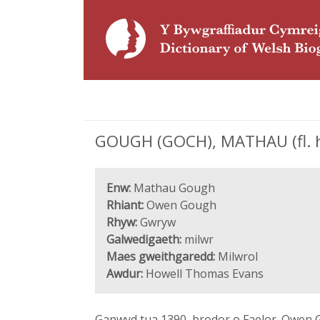
GOUGH (GOCH), MATHAU (fl. ha
Enw:
Mathau Gough
Rhiant:
Owen Gough
Rhyw:
Gwryw
Galwedigaeth:
milwr
Maes gweithgaredd:
Milwrol
Awdur:
Howell Thomas Evans
Ganwyd tua 1390, brodor o Faelor. Owen 