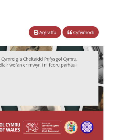
Argraffu
Cyfeirnodi
 Cymreig a Cheltaidd Prifysgol Cymru.
la'r wefan er mwyn i ni fedru parhau i