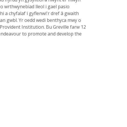
o wrthwynebiad lleol i gael pasio
 a chyfalaf i gyflenwi'r dref â gwaith
yfan gwbl. Yr oedd wedi benthyca mwy o
Provident Institution. Bu Greville farw 12
is endeavour to promote and develop the