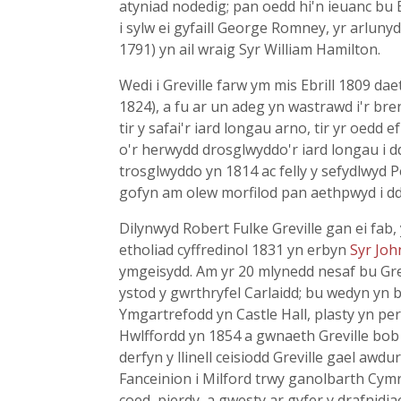
atyniad nodedig; pan oedd hi'n ieuanc bu 
i sylw ei gyfaill George Romney, yr arlun
1791) yn ail wraig Syr William Hamilton.
Wedi i Greville farw ym mis Ebrill 1809 da
1824), a fu ar un adeg yn wastrawd i'r bre
tir y safai'r iard longau arno, tir yr oe
o'r herwydd drosglwyddo'r iard longau i dd
trosglwyddo yn 1814 ac felly y sefydlwyd 
gofyn am olew morfilod pan aethpwyd i d
Dilynwyd Robert Fulke Greville gan ei fab
etholiad cyffredinol 1831 yn erbyn
Syr Jo
ymgeisydd. Am yr 20 mlynedd nesaf bu Grev
ystod y gwrthryfel Carlaidd; bu wedyn yn b
Ymgartrefodd yn Castle Hall, plasty yn pe
Hwlffordd yn 1854 a gwnaeth Greville bob
derfyn y llinell ceisiodd Greville gael awd
Fanceinion i Milford trwy ganolbarth Cymr
coed, pierdy, a gwesty ar gyfer y drafnid