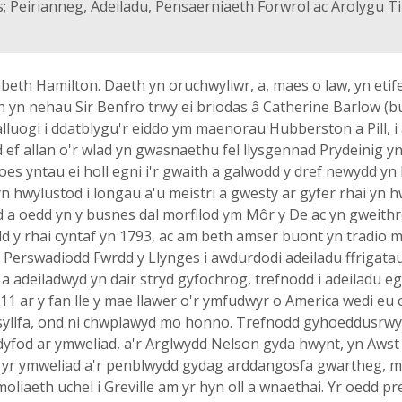
; Peirianneg, Adeiladu, Pensaerniaeth Forwrol ac Arolygu T
lizabeth Hamilton. Daeth yn oruchwyliwr, a, maes o law, yn et
th yn nehau Sir Benfro trwy ei briodas â Catherine Barlow (b
lluogi i ddatblygu'r eiddo ym maenorau Hubberston a Pill, i a
d ef allan o'r wlad yn gwasnaethu fel llysgennad Prydeinig y
Rhoes yntau ei holl egni i'r gwaith a galwodd y dref newydd yn
n hwylustod i longau a'u meistri a gwesty ar gyfer rhai yn 
a oedd yn y busnes dal morfilod ym Môr y De ac yn gweith
dd y rhai cyntaf yn 1793, ac am beth amser buont yn tradio 
Perswadiodd Fwrdd y Llynges i awdurdodi adeiladu ffrigatau
, a adeiladwyd yn dair stryd gyfochrog, trefnodd i adeiladu
11 ar y fan lle y mae llawer o'r ymfudwyr o America wedi eu 
syllfa, ond ni chwplawyd mo honno. Trefnodd gyhoeddusrwyd
dyfod ar ymweliad, a'r Arglwydd Nelson gyda hwynt, yn Awst
d yr ymweliad a'r penblwydd gydag arddangosfa gwartheg, 
oliaeth uchel i Greville am yr hyn oll a wnaethai. Yr oedd p