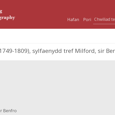
Hafan
Pori
49-1809), sylfaenydd tref Milford, sir Be
)
ir Benfro