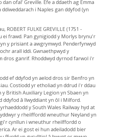
 dan ofal' Greville. Efe a ddaeth ag Emma
yn ddiweddarach i Naples gan ddyfod (yn
wd iau, ROBERT FULKE GREVILLE (1751 -
u ei frawd. Pan gynigiodd y Morlys brynu'r
erbyn y prisiant a awgrymwyd. Penderfynwyd
 ochr arall iddi. Gwnaethpwyd y
m dros ganrif. Rhoddwyd dyrnod farwol i'r
odd ef ddyfod yn aelod dros sir Benfro yn
siau. Costiodd yr etholiad yn ddrud i'r ddau
 y British Auxiliary Legion yn Sbaen yn
ddyfod â llwyddiant yn ôl i Milford.
 Cyrhaeddodd y South Wales Railway hyd at
wyddwyr y rheilffordd wneuthur Neyland yn
gi'r cynllun i wneuthur rheilffordd o
ica. Ar ei gost ei hun adeiladodd bier
u ffyrdd yn gysylltiol â hwynt er mwyn