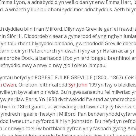
Emma Lyon, a adnabyddid yn well o dan yr enw Emma Hart, 'o
ydd, a wnaeth y lluniau ohoni sydd mor adnabyddus. Aeth hi 
eth dyddiau blin i ran Milford. Dilynwyd Greville gan ei fra
nin Siôr III. Diddordeb claear a gymerodd ef yng nghynllunia
dd ef yn talu rhent blynyddol amdano, gwrthododd Greville dd
arn o dir yn Paterchurch yn uwch i fyny ar yr Hafan ac ar yr
Pembroke Dock, a barhaodd i fod yn iard longau brenhinol a
defnyddio mwy a mwy o nwy glo i oleuo lampau.
, yntau hefyd yn ROBERT FULKE GREVILLE (1800 - 1867). Ceisi
hn Owen
, Orielton, eithr cafodd
Syr John
109 yn fwy o bleidlei
ille yn byw allan o'r wlad. Bu'n gwasanaethu fel milwriad yn
yw gerllaw Paris. Yn 1853 dychwelodd i'w stad ac ymdrechodd 
rthyn i'r 18fed ganrif, ac ychwanegodd lawer at y tŷ hwnnw.
 ymdrech i gael ei hestyn i Milford. Pan benderfynodd cyfar
urdod i wneuthur cyffordd â hi yn Johnston. Bu hefyd yn cefno
u er mwyn cael i'w borthladd gyfran yn y fasnach gydag Amer
iaeth ag Iwerddon; parodd hefyd wneuthur dwy bont a geneua