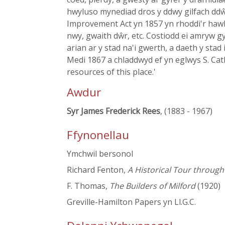
hwyluso mynediad dros y ddwy gilfach ddŵr
Improvement Act yn 1857 yn rhoddi'r hawl i
nwy, gwaith dŵr, etc. Costiodd ei amryw 
arian ar y stad na'i gwerth, a daeth y stad
Medi 1867 a chladdwyd ef yn eglwys S. Cath
resources of this place.'
Awdur
Syr James Frederick Rees
, (1883 - 1967)
Ffynonellau
Ymchwil bersonol
Richard Fenton,
A Historical Tour throug
F. Thomas,
The Builders of Milford
(1920)
Greville-Hamilton Papers yn Ll.G.C.