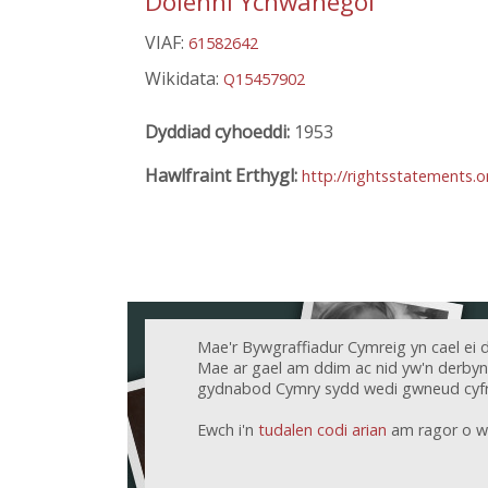
Dolenni Ychwanegol
VIAF:
61582642
Wikidata:
Q15457902
Dyddiad cyhoeddi:
1953
Hawlfraint Erthygl:
http://rightsstatements.
Mae'r Bywgraffiadur Cymreig yn cael ei 
Mae ar gael am ddim ac nid yw'n derbyn c
gydnabod Cymry sydd wedi gwneud cyfr
Ewch i'n
tudalen codi arian
am ragor o w