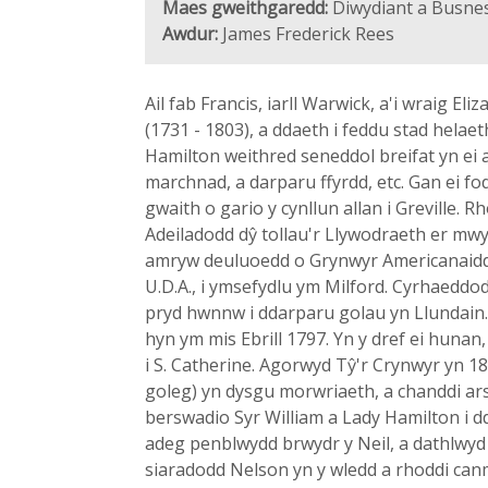
Maes gweithgaredd:
Diwydiant a Busnes
Awdur:
James Frederick Rees
Ail fab Francis, iarll Warwick, a'i wraig E
(1731 - 1803), a ddaeth i feddu stad helae
Hamilton weithred seneddol breifat yn ei a
marchnad, a darparu ffyrdd, etc. Gan ei fo
gwaith o gario y cynllun allan i Greville. 
Adeiladodd dŷ tollau'r Llywodraeth er mwy
amryw deuluoedd o Grynwyr Americanaidd 
U.D.A., i ymsefydlu ym Milford. Cyrhaeddo
pryd hwnnw i ddarparu golau yn Llundain. 
hyn ym mis Ebrill 1797. Yn y dref ei hunan
i S. Catherine. Agorwyd Tŷ'r Crynwyr yn 18
goleg) yn dysgu morwriaeth, a chanddi ar
berswadio Syr William a Lady Hamilton i d
adeg penblwydd brwydr y Neil, a dathlwy
siaradodd Nelson yn y wledd a rhoddi canm