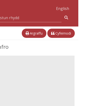
English
Argraffu
Cyfeirnodi
nfro