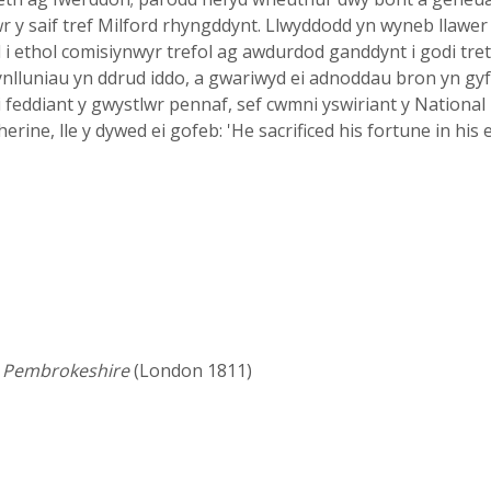
 y saif tref Milford rhyngddynt. Llwyddodd yn wyneb llawer 
 ethol comisiynwyr trefol ag awdurdod ganddynt i godi trethi
gynlluniau yn ddrud iddo, a gwariwyd ei adnoddau bron yn g
 i feddiant y gwystlwr pennaf, sef cwmni yswiriant y National 
erine, lle y dywed ei gofeb: 'He sacrificed his fortune in h
h Pembrokeshire
(London 1811)