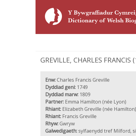
GREVILLE, CHARLES FRANCIS (17
Enw:
Charles Francis Greville
Dyddiad geni:
1749
Dyddiad marw:
1809
Partner:
Emma Hamilton (née Lyon)
Rhiant:
Elizabeth Greville (née Hamilton
Rhiant:
Francis Greville
Rhyw:
Gwryw
Galwedigaeth:
sylfaenydd tref Milford, s