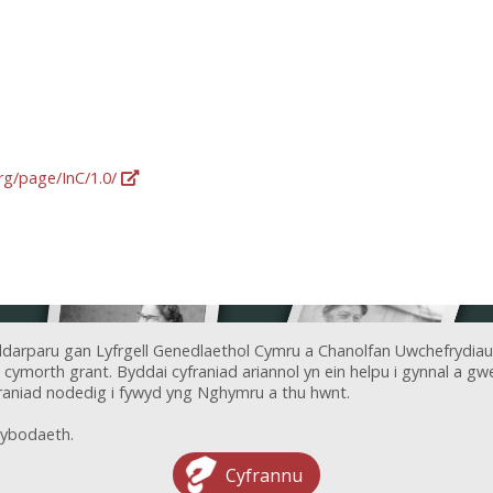
org/page/InC/1.0/
ddarparu gan Lyfrgell Genedlaethol Cymru a Chanolfan Uwchefrydiau
ymorth grant. Byddai cyfraniad ariannol yn ein helpu i gynnal a gwel
aniad nodedig i fywyd yng Nghymru a thu hwnt.
ybodaeth.
Cyfrannu