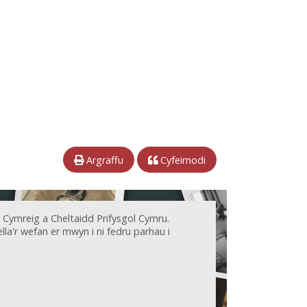
Argraffu
Cyfeirnodi
 Cymreig a Cheltaidd Prifysgol Cymru.
la'r wefan er mwyn i ni fedru parhau i