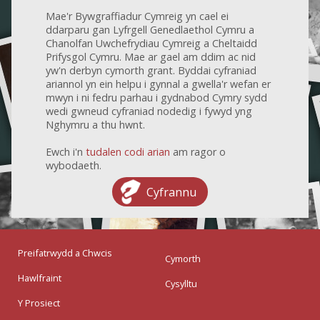
Mae'r Bywgraffiadur Cymreig yn cael ei
ddarparu gan Lyfrgell Genedlaethol Cymru a
Chanolfan Uwchefrydiau Cymreig a Cheltaidd
Prifysgol Cymru. Mae ar gael am ddim ac nid
yw'n derbyn cymorth grant. Byddai cyfraniad
ariannol yn ein helpu i gynnal a gwella'r wefan er
mwyn i ni fedru parhau i gydnabod Cymry sydd
wedi gwneud cyfraniad nodedig i fywyd yng
Nghymru a thu hwnt.
Ewch i'n
tudalen codi arian
am ragor o
wybodaeth.
Cyfrannu
Preifatrwydd a Chwcis
Cymorth
Hawlfraint
Cysylltu
Y Prosiect