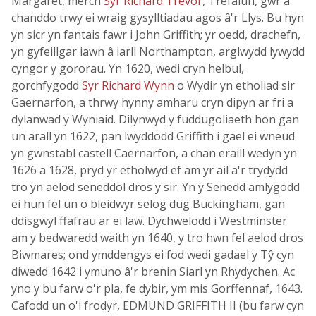
Margaret, merch
Syr Richard Trevor
, Trefalun, gŵr a
chanddo trwy ei wraig gysylltiadau agos â'r Llys. Bu hyn
yn sicr yn fantais fawr i John Griffith; yr oedd, drachefn,
yn gyfeillgar iawn â iarll Northampton, arglwydd lywydd
cyngor y gororau. Yn 1620, wedi cryn helbul,
gorchfygodd
Syr Richard Wynn
o Wydir yn etholiad sir
Gaernarfon, a thrwy hynny amharu cryn dipyn ar fri a
dylanwad y Wyniaid. Dilynwyd y fuddugoliaeth hon gan
un arall yn 1622, pan lwyddodd Griffith i gael ei wneud
yn gwnstabl castell Caernarfon, a chan eraill wedyn yn
1626 a 1628, pryd yr etholwyd ef am yr ail a'r trydydd
tro yn aelod seneddol dros y sir. Yn y Senedd amlygodd
ei hun fel un o bleidwyr selog dug Buckingham, gan
ddisgwyl ffafrau ar ei law. Dychwelodd i Westminster
am y bedwaredd waith yn 1640, y tro hwn fel aelod dros
Biwmares; ond ymddengys ei fod wedi gadael y Tŷ cyn
diwedd 1642 i ymuno â'r brenin Siarl yn Rhydychen. Ac
yno y bu farw o'r pla, fe dybir, ym mis Gorffennaf, 1643.
Cafodd un o'i frodyr, EDMUND GRIFFITH II (bu farw cyn