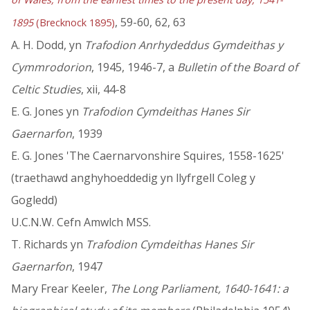
, 59-60, 62, 63
1895
(Brecknock 1895)
A. H. Dodd, yn
Trafodion Anrhydeddus Gymdeithas y
Cymmrodorion
, 1945, 1946-7, a
Bulletin of the Board of
Celtic Studies
, xii, 44-8
E. G. Jones yn
Trafodion Cymdeithas Hanes Sir
Gaernarfon
, 1939
E. G. Jones 'The Caernarvonshire Squires, 1558-1625'
(traethawd anghyhoeddedig yn llyfrgell Coleg y
Gogledd)
U.C.N.W. Cefn Amwlch MSS.
T. Richards yn
Trafodion Cymdeithas Hanes Sir
Gaernarfon
, 1947
Mary Frear Keeler,
The Long Parliament, 1640-1641: a