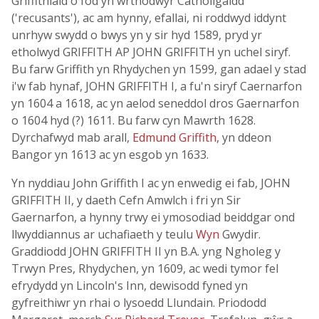
Griffithiaid o fod yn wrthodwyr Catholigaidd
('recusants'), ac am hynny, efallai, ni roddwyd iddynt
unrhyw swydd o bwys yn y sir hyd 1589, pryd yr
etholwyd GRIFFITH AP JOHN GRIFFITH yn uchel siryf.
Bu farw Griffith yn Rhydychen yn 1599, gan adael y stad
i'w fab hynaf, JOHN GRIFFITH I, a fu'n siryf Caernarfon
yn 1604 a 1618, ac yn aelod seneddol dros Gaernarfon
o 1604 hyd (?) 1611. Bu farw cyn Mawrth 1628.
Dyrchafwyd mab arall,
Edmund Griffith
, yn ddeon
Bangor yn 1613 ac yn esgob yn 1633.
Yn nyddiau John Griffith I ac yn enwedig ei fab, JOHN
GRIFFITH II, y daeth Cefn Amwlch i fri yn Sir
Gaernarfon, a hynny trwy ei ymosodiad beiddgar ond
llwyddiannus ar uchafiaeth y teulu
Wyn
Gwydir.
Graddiodd JOHN GRIFFITH II yn B.A. yng Ngholeg y
Trwyn Pres, Rhydychen, yn 1609, ac wedi tymor fel
efrydydd yn Lincoln's Inn, dewisodd fyned yn
gyfreithiwr yn rhai o lysoedd Llundain. Priododd