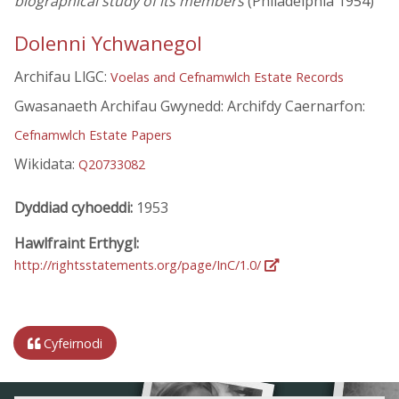
biographical study of its members
(Philadelphia 1954)
Dolenni Ychwanegol
Archifau LlGC:
Voelas and Cefnamwlch Estate Records
Gwasanaeth Archifau Gwynedd: Archifdy Caernarfon:
Cefnamwlch Estate Papers
Wikidata:
Q20733082
Dyddiad cyhoeddi:
1953
Hawlfraint Erthygl:
http://rightsstatements.org/page/InC/1.0/
Cyfeirnodi