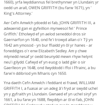
1660), yrfa lwyddiannus fel brethynnwr yn Llundain; yr
oedd un arall, OWEN GRIFFITH (bu farw 1671), yn '
King's Attorney.'
Aer Cefn Amwlch ydoedd ei fab, JOHN GRIFFITH III, a
adwaenid gan ei gyfeillion mynwesol fel ' Prince
Griffith.' Etholwyd ef yn aelod seneddol dros sir
Gaernarfon yn 1640, ond fe'i trowyd allan o'r Tŷ yn
1642 am ymosod - yn bur ffiaidd yn ôl yr hanes - ar
foneddiges o'r enw Elizabeth Sedley. Am y chwe
mlynedd nesaf yr oedd beunydd mewn rhyw helynt
neu'i gilydd. Cafwyd ef yn euog o ladd gŵr o sir
Gaerlleon yn 1648, ond llwyddodd i ffoi i Ffrainc, a bu
farw'n ddibriod ym Mharis cyn 1650.
Yna daeth Cefn Amwlch i feddiant ei frawd, WILLIAM
GRIFFITH I, a fuasai ar un adeg â'i fryd ar swydd uchel
yn y gyfraith yn Llundain. Gwnaed ef yn uchel siryf yn
1661, a bu farw yn 1688, flwyddyn ar ôl ei fab, JOHN