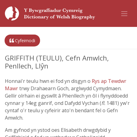
Cyfeirnodi
GRIFFITH (TEULU), Cefn Amwlch,
Penllech, Llŷn
Honnai'r teulu hwn ei fod yn disgyn o
Rys ap Tewdwr
Mawr
trwy Drahaearn Goch, arglwydd Cymydmaen.
Gellir olrhain ei gyswllt â Phenllech yn ôl i flynyddoedd
cynnar y 14eg ganrif, ond Dafydd Vychan (
fl.
1481) yw'r
cyntaf o'r teulu y cyfeirir ato'n bendant fel o Gefn
Amwlch.
Am gyfnod yn ystod oes Elisabeth drwgdybid y