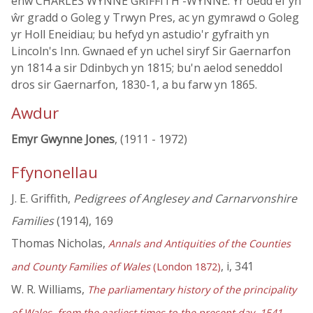
enw CHARLES WYNNE GRIFFITH -WYNNE. Yr oedd ef yn
ŵr gradd o Goleg y Trwyn Pres, ac yn gymrawd o Goleg
yr Holl Eneidiau; bu hefyd yn astudio'r gyfraith yn
Lincoln's Inn. Gwnaed ef yn uchel siryf Sir Gaernarfon
yn 1814 a sir Ddinbych yn 1815; bu'n aelod seneddol
dros sir Gaernarfon, 1830-1, a bu farw yn 1865.
Awdur
Emyr Gwynne Jones
, (1911 - 1972)
Ffynonellau
J. E. Griffith,
Pedigrees of Anglesey and Carnarvonshire
Families
(1914), 169
Thomas Nicholas,
Annals and Antiquities of the Counties
, i, 341
and County Families of Wales
(London 1872)
W. R. Williams,
The parliamentary history of the principality
of Wales, from the earliest times to the present day, 1541-