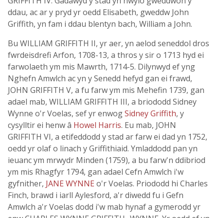
GRIFFITH IV. Gadawyd y stad yn nwylo gweddwon y
ddau, ac ar y pryd yr oedd Elisabeth, gweddw John
Griffith, yn fam i ddau blentyn bach, William a John.
Bu WILLIAM GRIFFITH II, yr aer, yn aelod seneddol dros
fwrdeisdrefi Arfon, 1708-13, a thros y sir o 1713 hyd ei
farwolaeth ym mis Mawrth, 1714-5. Dilynwyd ef yng
Nghefn Amwlch ac yn y Senedd hefyd gan ei frawd,
JOHN GRIFFITH V, a fu farw ym mis Mehefin 1739, gan
adael mab, WILLIAM GRIFFITH III, a briododd Sidney
Wynne o'r Voelas, sef yr enwog
Sidney Griffith
, y
cysylltir ei henw â
Howel Harris
. Eu mab, JOHN
GRIFFITH VI, a etifeddodd y stad ar farw ei dad yn 1752,
oedd yr olaf o linach y Griffithiaid. Ymladdodd pan yn
ieuanc ym mrwydr Minden (1759), a bu farw'n ddibriod
ym mis Rhagfyr 1794, gan adael Cefn Amwlch i'w
gyfnither,
JANE WYNNE
o'r Voelas. Priododd hi Charles
Finch, brawd i iarll Aylesford, a'r diwedd fu i Gefn
Amwlch a'r Voelas dodd i'w mab hynaf a gymerodd yr