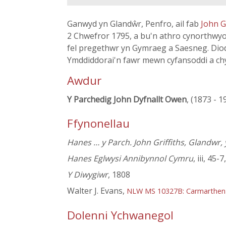
Ganwyd yn Glandŵr, Penfro, ail fab
John Gr
2 Chwefror 1795, a bu'n athro cynorthwyol
fel pregethwr yn Gymraeg a Saesneg. Diod
Ymddiddorai'n fawr mewn cyfansoddi a chy
Awdur
Y Parchedig John Dyfnallt Owen
, (1873 - 1
Ffynonellau
Hanes … y Parch. John Griffiths, Glandwr, 
Hanes Eglwysi Annibynnol Cymru
, iii, 45-
Y Diwygiwr
, 1808
Walter J. Evans,
NLW MS 10327B: Carmarthen Pr
Dolenni Ychwanegol