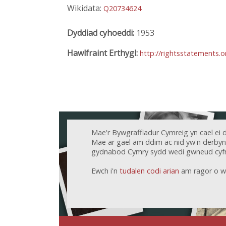
Wikidata:
Q20734624
Dyddiad cyhoeddi:
1953
Hawlfraint Erthygl:
http://rightsstatements.
Mae'r Bywgraffiadur Cymreig yn cael ei 
Mae ar gael am ddim ac nid yw'n derbyn c
gydnabod Cymry sydd wedi gwneud cyfr
Ewch i'n
tudalen codi arian
am ragor o w