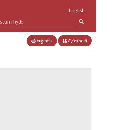
English
Argraffu
Cyfeirnodi