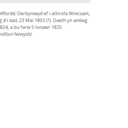
Hwlffordd. Derbyniwyd ef i athrofa Wrecsam,
 â'i dad, 23 Mai 1803 (?). Daeth yn amlwg
24, a bu farw 5 Ionawr 1825.
eidfaol Newydd
.