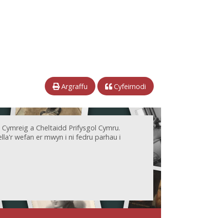
Argraffu
Cyfeirnodi
 Cymreig a Cheltaidd Prifysgol Cymru.
la'r wefan er mwyn i ni fedru parhau i