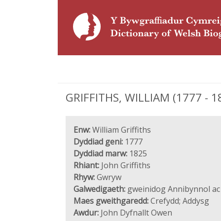
GRIFFITHS, WILLIAM (1777 - 1
Enw:
William Griffiths
Dyddiad geni:
1777
Dyddiad marw:
1825
Rhiant:
John Griffiths
Rhyw:
Gwryw
Galwedigaeth:
gweinidog Annibynnol ac
Maes gweithgaredd:
Crefydd; Addysg
Awdur:
John Dyfnallt Owen