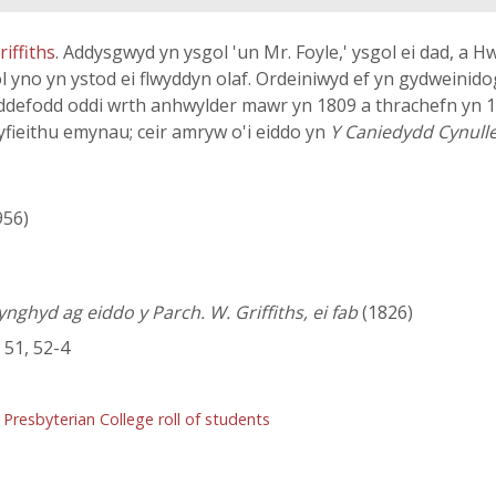
iffiths
. Addysgwyd yn ysgol 'un Mr. Foyle,' ysgol ei dad, a 
 yno yn ystod ei flwyddyn olaf. Ordeiniwyd ef yn gydweinidog
defodd oddi wrth anhwylder mawr yn 1809 a thrachefn yn 18
fieithu emynau; ceir amryw o'i eiddo yn
Y Caniedydd Cynull
956)
ynghyd ag eiddo y Parch. W. Griffiths, ei fab
(1826)
7, 51, 52-4
esbyterian College roll of students