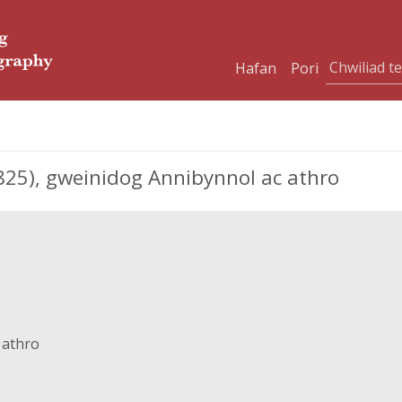
Hafan
Pori
825), gweinidog Annibynnol ac athro
 athro