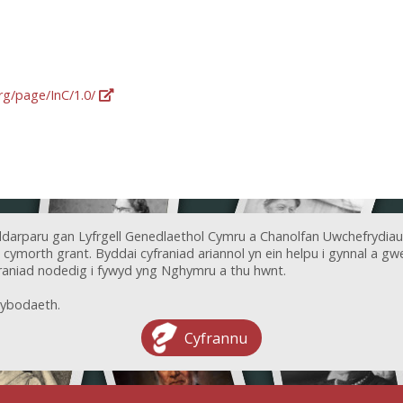
org/page/InC/1.0/
ddarparu gan Lyfrgell Genedlaethol Cymru a Chanolfan Uwchefrydiau
ymorth grant. Byddai cyfraniad ariannol yn ein helpu i gynnal a gwel
aniad nodedig i fywyd yng Nghymru a thu hwnt.
ybodaeth.
Cyfrannu